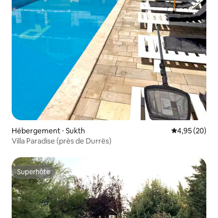
Hébergement ⋅ Sukth
Évaluation mo
4,95 (20)
Villa Paradise (près de Durrës)
Superhôte
Superhôte