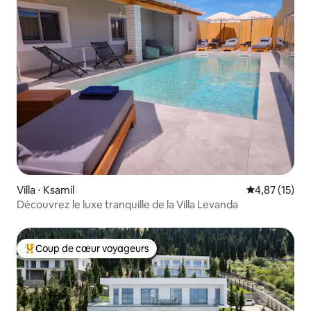
Villa ⋅ Ksamil
Évaluation mo
4,87 (15)
Découvrez le luxe tranquille de la Villa Levanda
Coup de cœur voyageurs
Coups de cœur voyageurs les plus appréciés