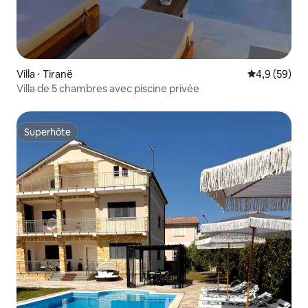
Villa ⋅ Tiranë
Évaluation m
4,9 (59)
Villa de 5 chambres avec piscine privée
Superhôte
Superhôte