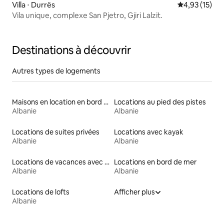
Villa ⋅ Durrës
Évaluation mo
4,93 (15)
Vila unique, complexe San Pjetro, Gjiri Lalzit.
Destinations à découvrir
Autres types de logements
Maisons en location en bord de mer
Locations au pied des pistes
Albanie
Albanie
Locations de suites privées
Locations avec kayak
Albanie
Albanie
Locations de vacances avec piscine
Locations en bord de mer
Albanie
Albanie
Locations de lofts
Afficher plus
Albanie