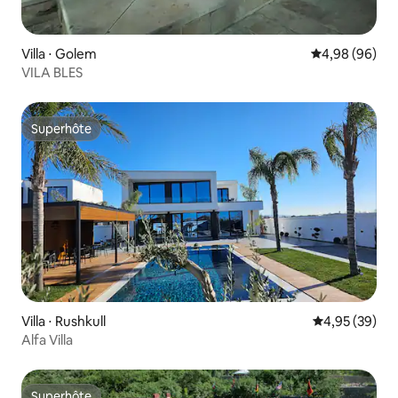
Villa ⋅ Golem
Évaluation mo
4,98 (96)
VILA BLES
Superhôte
Superhôte
Villa ⋅ Rushkull
Évaluation mo
4,95 (39)
Alfa Villa
Superhôte