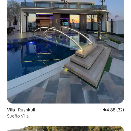
Villa ⋅ Rushkull
Évaluation mo
4,88 (32)
Sueño Villa