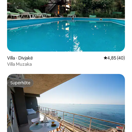
Villa ⋅ Divjakë
Évaluation mo
4,85 (40)
Villa Muzaka
Superhôte
Superhôte