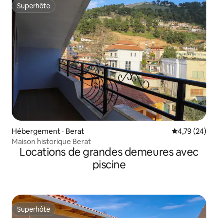
Superhôte
Superhôte
Hébergement ⋅ Berat
Évaluation mo
4,79 (24)
Maison historique Berat
Locations de grandes demeures avec
piscine
Superhôte
Superhôte