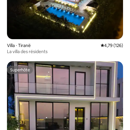
Villa ⋅ Tiranë
Évaluation moy
4,79 (126)
La villa des résidents
Superhôte
Superhôte