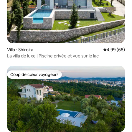
Villa ⋅ Shiroka
Évaluation mo
4,99 (68)
La villa de luxe | Piscine privée et vue sur le lac
Coup de cœur voyageurs
Coup de cœur voyageurs