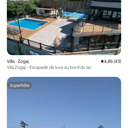
Superhôte
Villa ⋅ Zogaj
Évaluation mo
4,86 (43)
Vila Zogaj – Escapade de luxe au bord du lac
Superhôte
Superhôte