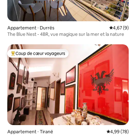
Appartement ⋅ Durrës
Évaluation m
4,67 (9)
The Blue Nest - 4BR, vue magique sur la mer et la nature
Coup de cœur voyageurs
Coups de cœur voyageurs les plus appréciés
Appartement ⋅ Tiranë
Évaluation mo
4,99 (78)