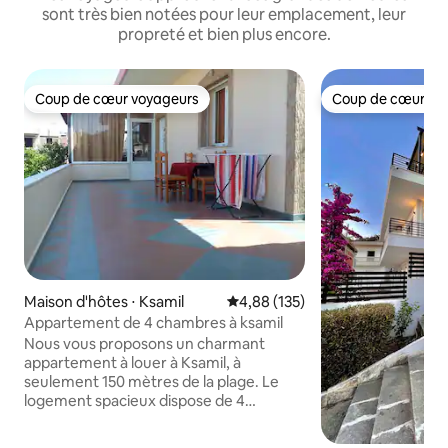
sont très bien notées pour leur emplacement, leur
propreté et bien plus encore.
Coup de cœur voyageurs
Coup de cœur vo
Coup de cœur voyageurs
Coup de cœur vo
Maison d'hôtes ⋅ Ksamil
Évaluation moyenne sur la base 
4,88 (135)
Appartement de 4 chambres à ksamil
Nous vous proposons un charmant
appartement à louer à Ksamil, à
seulement 150 mètres de la plage. Le
logement spacieux dispose de 4
chambres, chacune avec un lit double,
un lit simple, la climatisation, un