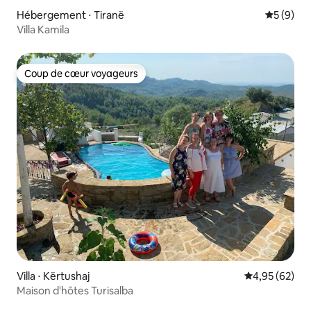
Hébergement ⋅ Tiranë
Évaluatio
5 (9)
Villa Kamila
Coup de cœur voyageurs
Coup de cœur voyageurs
Villa ⋅ Kërtushaj
Évaluation mo
4,95 (62)
Maison d'hôtes Turisalba