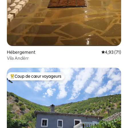
Hébergement
Évaluation mo
4,93 (71)
Vila Andërr
Coup de cœur voyageurs
Coups de cœur voyageurs les plus appréciés