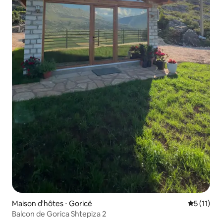
Maison d'hôtes ⋅ Goricë
Évaluatio
5 (11)
Balcon de Gorica Shtepiza 2