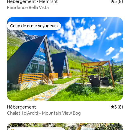
Hébergement ⋅ Memlisht
Évaluatio
5 (8)
Résidence Bella Vista
Coup de cœur voyageurs
Coup de cœur voyageurs
Hébergement
Évaluatio
5 (8)
Chalet 1 d'Arditi – Mountain View Bog