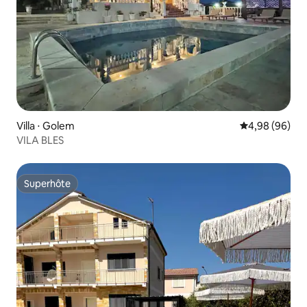
Villa ⋅ Golem
Évaluation mo
4,98 (96)
VILA BLES
Superhôte
Superhôte