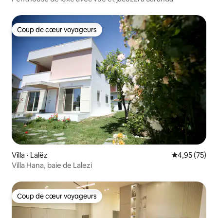
Coup de cœur voyageurs
Coup de cœur voyageurs
Villa ⋅ Lalëz
Évaluation mo
4,95 (75)
Villa Hana, baie de Lalezi
Coup de cœur voyageurs
Coup de cœur voyageurs