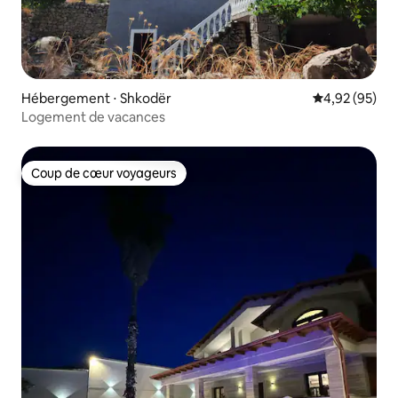
Hébergement ⋅ Shkodër
Évaluation mo
4,92 (95)
Logement de vacances
Coup de cœur voyageurs
Coup de cœur voyageurs