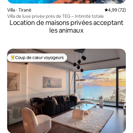
Villa ⋅ Tiranë
Évaluation mo
4,99 (72)
Villa de luxe privée près de TEG – Intimité totale
Location de maisons privées acceptant
les animaux
Coup de cœur voyageurs
Coups de cœur voyageurs les plus appréciés