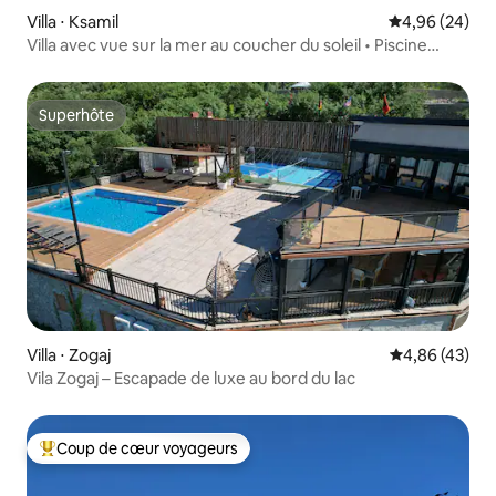
Villa ⋅ Ksamil
Évaluation mo
4,96 (24)
Villa avec vue sur la mer au coucher du soleil • Piscine
privée et jacuzzi
Superhôte
Superhôte
Villa ⋅ Zogaj
Évaluation mo
4,86 (43)
Vila Zogaj – Escapade de luxe au bord du lac
Coup de cœur voyageurs
Coups de cœur voyageurs les plus appréciés