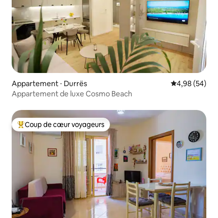
Appartement ⋅ Durrës
Évaluation mo
4,98 (54)
Appartement de luxe Cosmo Beach
Coup de cœur voyageurs
Coups de cœur voyageurs les plus appréciés