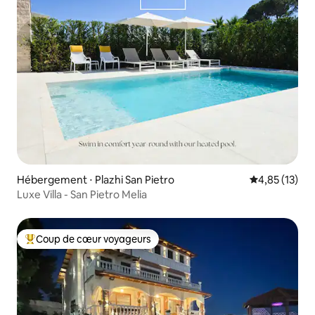
Hébergement ⋅ Plazhi San Pietro
Évaluation mo
4,85 (13)
Luxe Villa - San Pietro Melia
Coup de cœur voyageurs
Coups de cœur voyageurs les plus appréciés