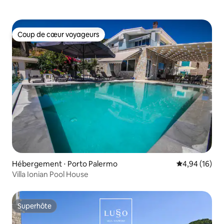
Coup de cœur voyageurs
Coup de cœur voyageurs
Hébergement ⋅ Porto Palermo
Évaluation mo
4,94 (16)
Villa Ionian Pool House
Superhôte
Superhôte