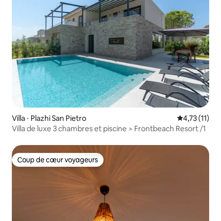
Villa ⋅ Plazhi San Pietro
Évaluation m
4,73 (11)
Villa de luxe 3 chambres et piscine > Frontbeach Resort /1
Coup de cœur voyageurs
Coup de cœur voyageurs