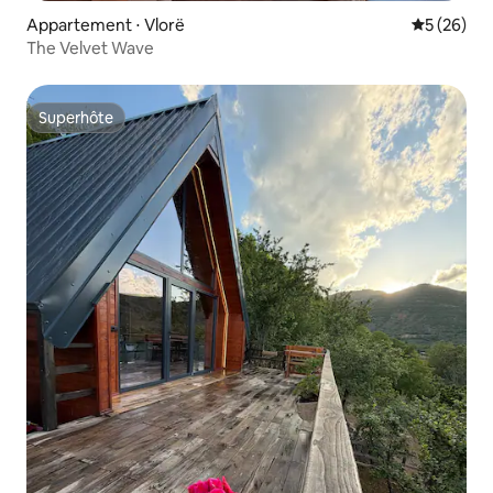
Appartement ⋅ Vlorë
Évaluation
5 (26)
The Velvet Wave
Superhôte
Superhôte