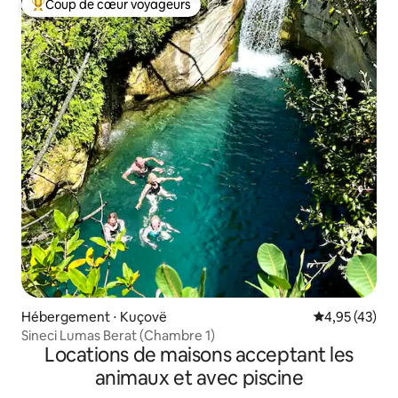
Coup de cœur voyageurs
Coups de cœur voyageurs les plus appréciés
Hébergement ⋅ Kuçovë
Évaluation mo
4,95 (43)
Sineci Lumas Berat (Chambre 1)
Locations de maisons acceptant les
animaux et avec piscine