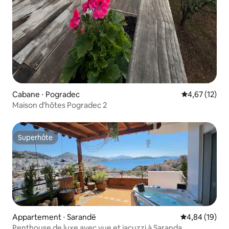
Cabane ⋅ Pogradec
Évaluation mo
4,67 (12)
Maison d'hôtes Pogradec 2
Superhôte
Superhôte
Appartement ⋅ Sarandë
Évaluation mo
4,84 (19)
Penthouse de luxe avec vue et jacuzzi à Saranda