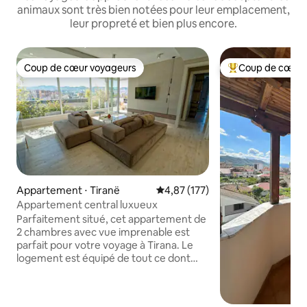
animaux sont très bien notées pour leur emplacement,
leur propreté et bien plus encore.
Coup de cœur voyageurs
Coup de cœur 
Coup de cœur voyageurs
Coups de cœur vo
Appartement ⋅ Tiranë
Évaluation moyenne sur la base 
4,87 (177)
Appartement central luxueux
Parfaitement situé, cet appartement de
2 chambres avec vue imprenable est
parfait pour votre voyage à Tirana. Le
logement est équipé de tout ce dont
vous avez besoin pour rendre votre
séjour aussi confortable que possible.
Vous pouvez toujours profiter du