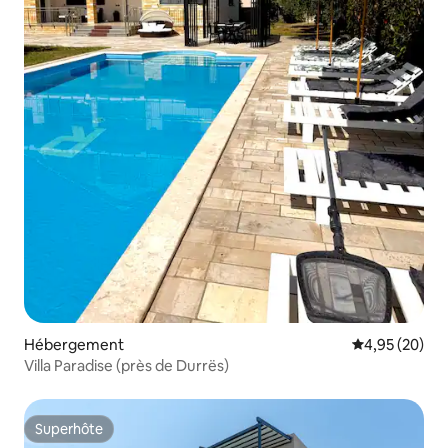
Hébergement
Évaluation mo
4,95 (20)
Villa Paradise (près de Durrës)
Superhôte
Superhôte