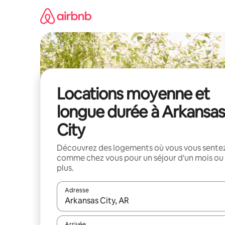
Aller
directement
au
contenu
Locations moyenne et
longue durée à Arkansas
City
Découvrez des logements où vous vous sente
comme chez vous pour un séjour d'un mois ou
plus.
Adresse
Lorsque les résultats s'affichent, utilisez les flèc
Arrivée