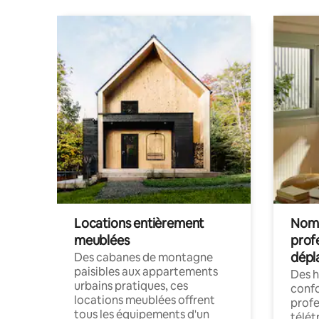
Locations entièrement
Noma
meublées
prof
dépl
Des cabanes de montagne
paisibles aux appartements
Des 
urbains pratiques, ces
confo
locations meublées offrent
profe
tous les équipements d'un
télét