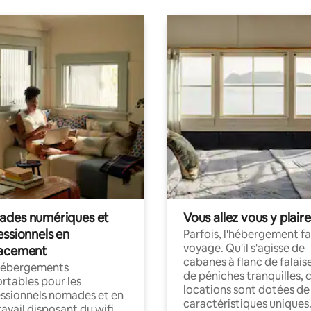
des numériques et
Vous allez vous y plaire
essionnels en
Parfois, l'hébergement fai
voyage. Qu'il s'agisse de
acement
cabanes à flanc de falais
hébergements
de péniches tranquilles, 
rtables pour les
locations sont dotées de
ssionnels nomades et en
caractéristiques uniques
ravail disposant du wifi