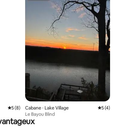
taires : 4,99 sur 5
Évaluation moyenne sur la base de 8 commentaires : 5 sur 5
5 (8)
Cabane ⋅ Lake Village
Évaluation moyenn
5 (4)
Le Bayou Blind
avantageux