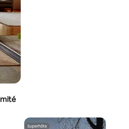
imité
Superhôte
Superhôte