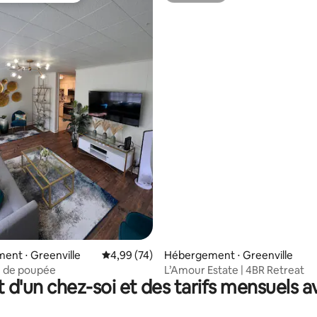
sur la base de 28 commentaires : 5 sur 5
ent ⋅ Greenville
Évaluation moyenne sur la base de 74 commen
4,99 (74)
Hébergement ⋅ Greenville
n de poupée
L’Amour Estate | 4BR Retreat
t d'un chez-soi et des tarifs mensuels 