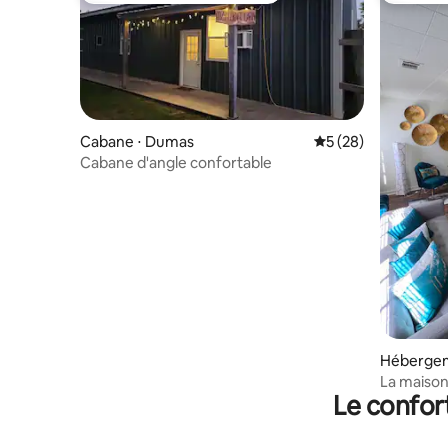
Cabane ⋅ Dumas
Évaluation moyenne 
5 (28)
Cabane d'angle confortable
Hébergem
La maiso
Le confor