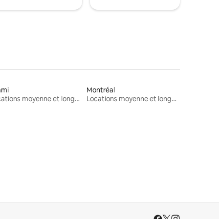
ami
Montréal
Locations moyenne et longue durée
Locations moyenne et longue durée