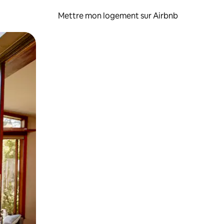
Mettre mon logement sur Airbnb
sant glisser.