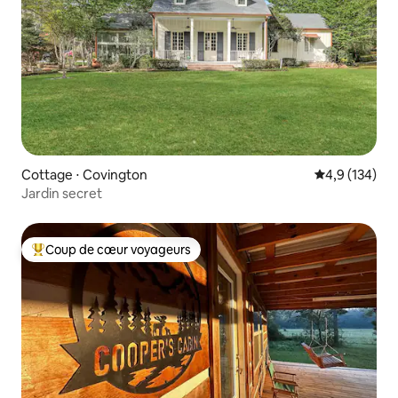
Cottage ⋅ Covington
Évaluation mo
4,9 (134)
Jardin secret
Coup de cœur voyageurs
Coups de cœur voyageurs les plus appréciés