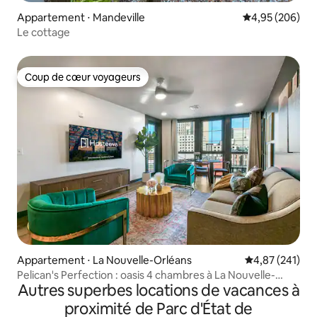
Appartement ⋅ Mandeville
Évaluation moy
4,95 (206)
Le cottage
Coup de cœur voyageurs
Coup de cœur voyageurs
Appartement ⋅ La Nouvelle-Orléans
Évaluation moy
4,87 (241)
Pelican's Perfection : oasis 4 chambres à La Nouvelle-
Autres superbes locations de vacances à
Orléans
proximité de Parc d'État de