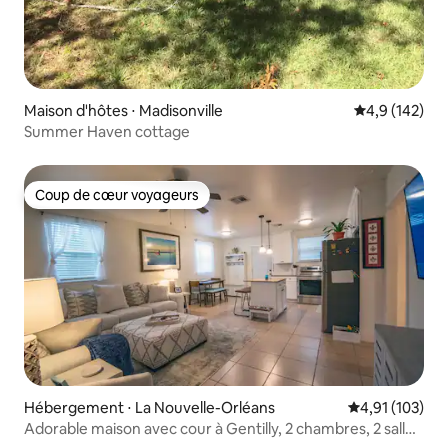
Maison d'hôtes ⋅ Madisonville
Évaluation mo
4,9 (142)
Summer Haven cottage
Coup de cœur voyageurs
Coup de cœur voyageurs
Hébergement ⋅ La Nouvelle-Orléans
Évaluation moy
4,91 (103)
Adorable maison avec cour à Gentilly, 2 chambres, 2 salles
de bain