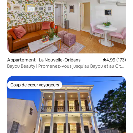
Appartement ⋅ La Nouvelle-Orléans
Évaluation moy
4,99 (173)
Bayou Beauty ! Promenez-vous jusqu'au Bayou et au City
Park !
Coup de cœur voyageurs
Coup de cœur voyageurs