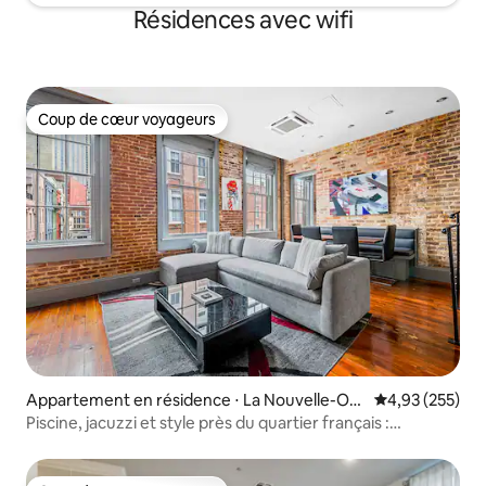
Résidences avec wifi
Coup de cœur voyageurs
Coup de cœur voyageurs
Appartement en résidence ⋅ La Nouvelle-Orl
Évaluation moy
4,93 (255)
éans
Piscine, jacuzzi et style près du quartier français :
4 chambres/4 salles de bain