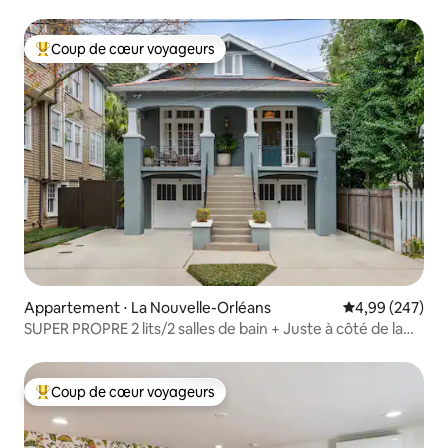
Garden
Coup de cœur voyageurs
Coups de cœur voyageurs les plus appréciés
Appartement ⋅ La Nouvelle-Orléans
Évaluation moy
4,99 (247)
SUPER PROPRE 2 lits/2 salles de bain + Juste à côté de la
ligne de tramway !
Coup de cœur voyageurs
Coups de cœur voyageurs les plus appréciés