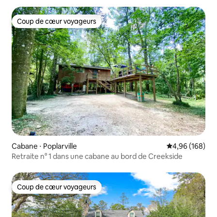
Coup de cœur voyageurs
Coup de cœur voyageurs
Cabane ⋅ Poplarville
Évaluation moy
4,96 (168)
Retraite n° 1 dans une cabane au bord de Creekside
Coup de cœur voyageurs
Coup de cœur voyageurs