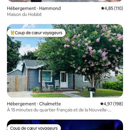
Hébergement ⋅ Hammond
Évaluation moy
4,85 (110)
Maison du Hobbit
Coup de cœur voyageurs
Coups de cœur voyageurs les plus appréciés
Hébergement ⋅ Chalmette
Évaluation moy
4,97 (198)
À 15 minutes du quartier français et de la Nouvelle-
Orléans
Coup de cœur voyageurs