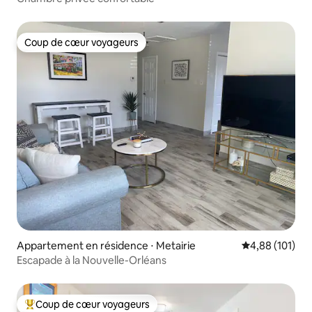
Coup de cœur voyageurs
Coup de cœur voyageurs
Appartement en résidence ⋅ Metairie
Évaluation moy
4,88 (101)
Escapade à la Nouvelle-Orléans
Coup de cœur voyageurs
Coups de cœur voyageurs les plus appréciés