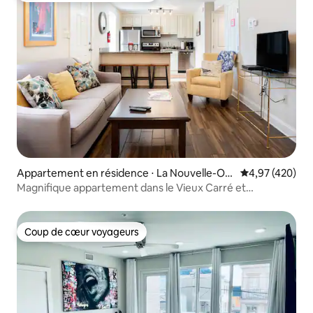
Appartement en résidence ⋅ La Nouvelle-Orl
Évaluation moy
4,97 (420)
éans
Magnifique appartement dans le Vieux Carré et
Frenchmen Street
Coup de cœur voyageurs
Coup de cœur voyageurs