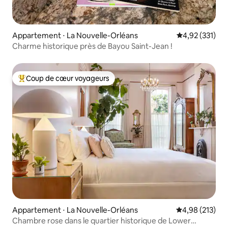
Appartement ⋅ La Nouvelle-Orléans
Évaluation moy
4,92 (331)
Charme historique près de Bayou Saint-Jean !
Coup de cœur voyageurs
Coups de cœur voyageurs les plus appréciés
Appartement ⋅ La Nouvelle-Orléans
Évaluation moy
4,98 (213)
Chambre rose dans le quartier historique de Lower