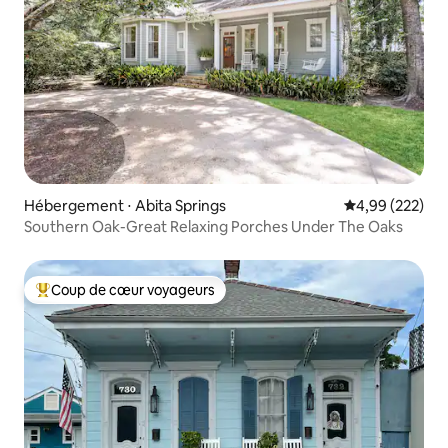
Hébergement ⋅ Abita Springs
Évaluation moy
4,99 (222)
Southern Oak-Great Relaxing Porches Under The Oaks
Coup de cœur voyageurs
Coups de cœur voyageurs les plus appréciés