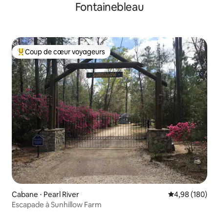
Fontainebleau
Coup de cœur voyageurs
Coups de cœur voyageurs les plus appréciés
Cabane ⋅ Pearl River
Évaluation moy
4,98 (180)
Escapade à Sunhillow Farm