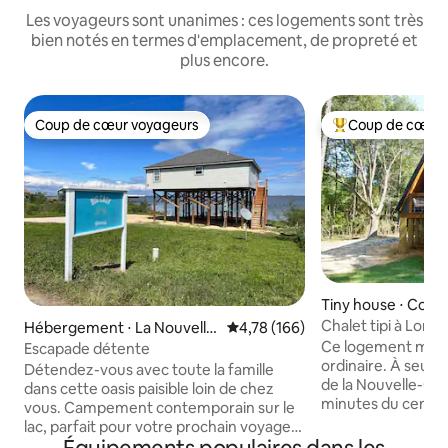
Les voyageurs sont unanimes : ces logements sont très
bien notés en termes d'emplacement, de propreté et
plus encore.
Coup de cœur voyageurs
Coup de cœur 
Coup de cœur voyageurs
Coups de cœur vo
Tiny house ⋅ Covi
Chalet tipi à Long
Hébergement ⋅ La Nouvelle
Évaluation moyenne sur la base 
4,78 (166)
-Orléans
Ce logement mémo
Escapade détente
ordinaire. À seule
Détendez-vous avec toute la famille
de la Nouvelle-Orl
dans cette oasis paisible loin de chez
minutes du centre
vous. Campement contemporain sur le
de tout ce que la c
lac, parfait pour votre prochain voyage
Musique live, gast
de pêche ! Situé à seulement 30 minutes