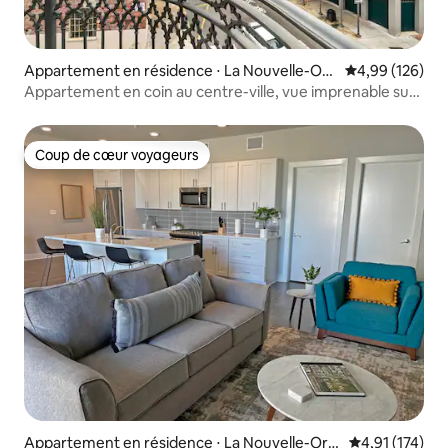
Appartement en résidence ⋅ La Nouvelle-Orl
Évaluation moy
4,99 (126)
éans
Appartement en coin au centre-ville, vue imprenable sur
la ville
Coup de cœur voyageurs
Coup de cœur voyageurs
Appartement en résidence ⋅ La Nouvelle-Orlé
Évaluation moy
4,91 (174)