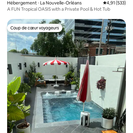
Hébergement ⋅ La Nouvelle-Orléans
Évaluation moy
4,91 (533)
A FUN Tropical OASIS with a Private Pool & Hot Tub
Coup de cœur voyageurs
Coup de cœur voyageurs