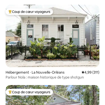
Coup de cœur voyageurs
Coups de cœur voyageurs les plus appréciés
Hébergement ⋅ La Nouvelle-Orléans
Évaluation moy
4,99 (311)
Parlour Nola : maison historique de type shotgun
Coup de cœur voyageurs
Coups de cœur voyageurs les plus appréciés