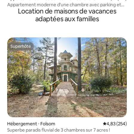
ans
Appartement moderne d'une chambre avec parking et
Location de maisons de vacances
piscine
adaptées aux familles
Superhôte
Superhôte
Hébergement ⋅ Folsom
Évaluation moy
4,83 (254)
Superbe paradis fluvial de 3 chambres sur 7 acres !