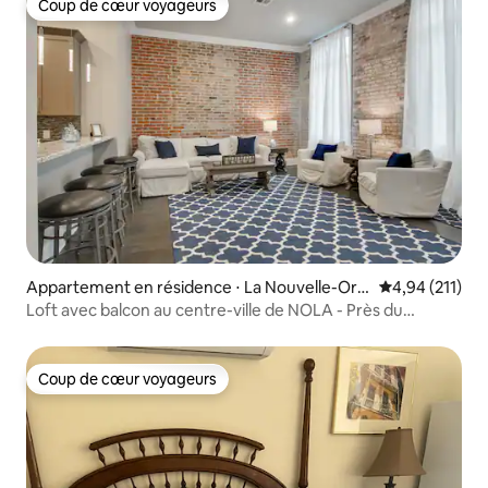
Coup de cœur voyageurs
Coup de cœur voyageurs
Appartement en résidence ⋅ La Nouvelle-Orlé
Évaluation moy
4,94 (211)
ans
Loft avec balcon au centre-ville de NOLA - Près du
quartier ! 201
Coup de cœur voyageurs
Coup de cœur voyageurs