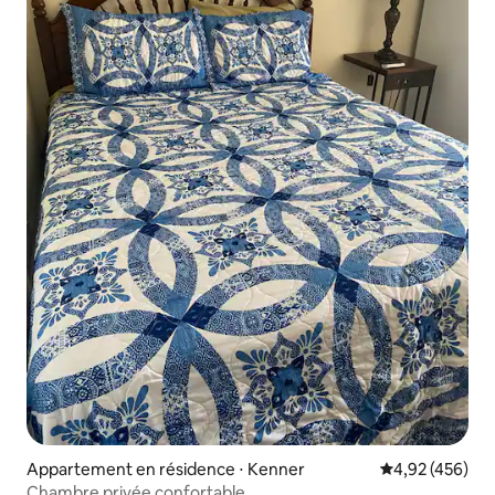
Appartement en résidence ⋅ Kenner
Évaluation moy
4,92 (456)
Chambre privée confortable