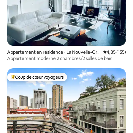
Appartement en résidence ⋅ La Nouvelle-Orl
Évaluation moy
4,85 (155)
éans
Appartement moderne 2 chambres/2 salles de bain
Coup de cœur voyageurs
Coups de cœur voyageurs les plus appréciés