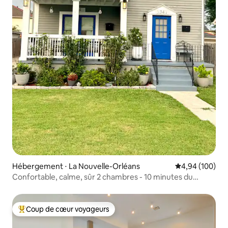
Hébergement ⋅ La Nouvelle-Orléans
Évaluation moy
4,94 (100)
Confortable, calme, sûr 2 chambres - 10 minutes du
quartier français !
Coup de cœur voyageurs
Coups de cœur voyageurs les plus appréciés