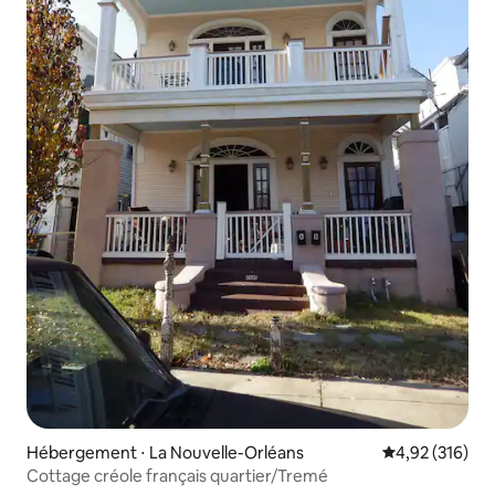
Hébergement ⋅ La Nouvelle-Orléans
Évaluation moy
4,92 (316)
Cottage créole français quartier/Tremé