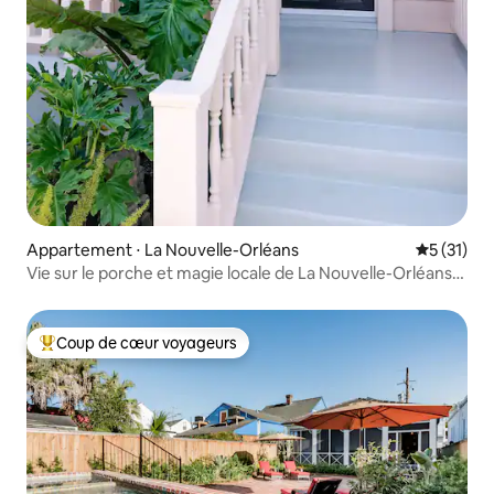
Appartement ⋅ La Nouvelle-Orléans
Évaluation
5 (31)
Vie sur le porche et magie locale de La Nouvelle-Orléans.
Récemment rénové !
Coup de cœur voyageurs
Coups de cœur voyageurs les plus appréciés