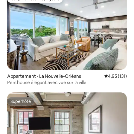
Coup de cœur voyageurs
Appartement ⋅ La Nouvelle-Orléans
Évaluation moy
4,95 (131)
Penthouse élégant avec vue sur la ville
Superhôte
Superhôte