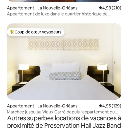
Appartement ⋅ La Nouvelle-Orléans
Évaluation moy
4,93 (210)
Appartement de luxe dans le quartier historique de
Bywater
Coup de cœur voyageurs
Coups de cœur voyageurs les plus appréciés
Appartement ⋅ La Nouvelle-Orléans
Évaluation moy
4,95 (129)
Marchez jusqu'au Vieux Carré depuis l'appartement du
Autres superbes locations de vacances à
quartier financier
proximité de Preservation Hall Jazz Band