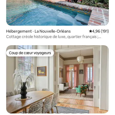
Hébergement ⋅ La Nouvelle-Orléans
Évaluation moy
4,96 (191)
Cottage créole historique de luxe, quartier français ;
piscine et spa
Coup de cœur voyageurs
Coup de cœur voyageurs