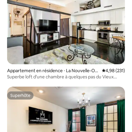
Appartement en résidence ⋅ La Nouvelle-Orl
Évaluation moy
4,98 (231)
éans
Superbe loft d'une chambre à quelques pas du Vieux
Carré
Superhôte
Superhôte