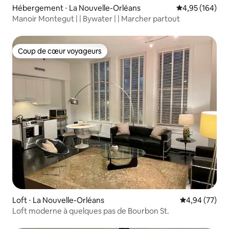
Hébergement ⋅ La Nouvelle-Orléans
Évaluation moy
4,95 (164)
Manoir Montegut | | Bywater | | Marcher partout
Coup de cœur voyageurs
Coup de cœur voyageurs
Loft ⋅ La Nouvelle-Orléans
Évaluation mo
4,94 (77)
Loft moderne à quelques pas de Bourbon St.