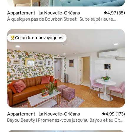
Appartement ⋅ La Nouvelle-Orléans
Évaluation mo
4,97 (38)
À quelques pas de Bourbon Street | Suite supérieure
2 chambres
Coup de cœur voyageurs
Coups de cœur voyageurs les plus appréciés
Appartement ⋅ La Nouvelle-Orléans
Évaluation moy
4,99 (173)
Bayou Beauty ! Promenez-vous jusqu'au Bayou et au City
Park !