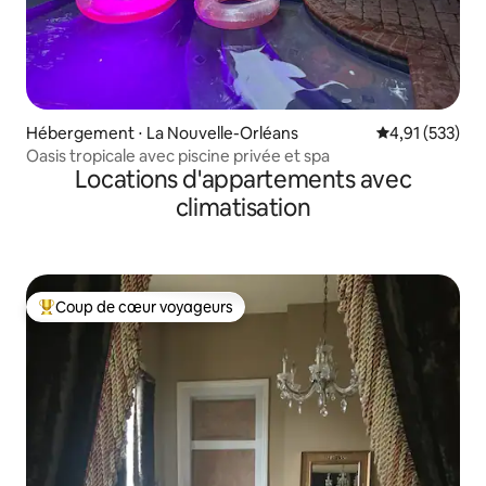
Hébergement ⋅ La Nouvelle-Orléans
Évaluation moy
4,91 (533)
Oasis tropicale avec piscine privée et spa
Locations d'appartements avec
climatisation
Coup de cœur voyageurs
Coups de cœur voyageurs les plus appréciés