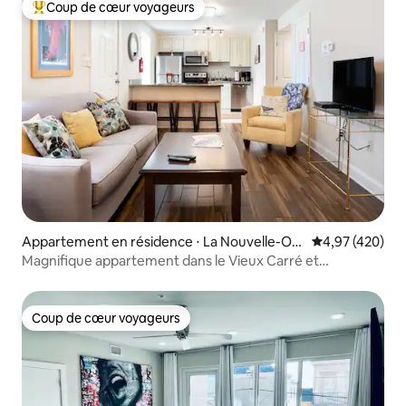
Coup de cœur voyageurs
Coups de cœur voyageurs les plus appréciés
Appartement en résidence ⋅ La Nouvelle-Orl
Évaluation moy
4,97 (420)
éans
Magnifique appartement dans le Vieux Carré et
Frenchmen Street
Coup de cœur voyageurs
Coup de cœur voyageurs