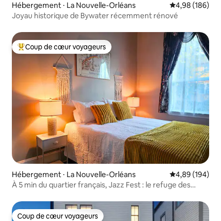
Hébergement ⋅ La Nouvelle-Orléans
Évaluation moy
4,98 (186)
Joyau historique de Bywater récemment rénové
Coup de cœur voyageurs
Coups de cœur voyageurs les plus appréciés
Hébergement ⋅ La Nouvelle-Orléans
Évaluation moy
4,89 (194)
À 5 min du quartier français, Jazz Fest : le refuge des
musiciens
Coup de cœur voyageurs
Coup de cœur voyageurs