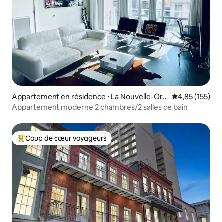
Appartement en résidence ⋅ La Nouvelle-Orl
Évaluation moy
4,85 (155)
éans
Appartement moderne 2 chambres/2 salles de bain
Coup de cœur voyageurs
Coups de cœur voyageurs les plus appréciés