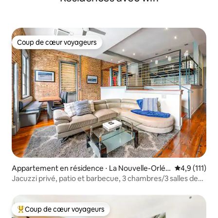
Coup de cœur voyageurs
Coup de cœur voyageurs
Appartement en résidence ⋅ La Nouvelle-Orléa
Évaluation m
4,9 (111)
ns
Jacuzzi privé, patio et barbecue, 3 chambres/3 salles de
bain, piscine
Coup de cœur voyageurs
Coups de cœur voyageurs les plus appréciés