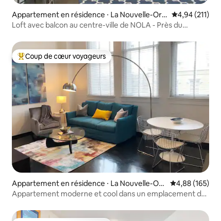
Appartement en résidence ⋅ La Nouvelle-Orlé
Évaluation moy
4,94 (211)
ans
Loft avec balcon au centre-ville de NOLA - Près du
quartier ! 201
Coup de cœur voyageurs
Coups de cœur voyageurs les plus appréciés
Appartement en résidence ⋅ La Nouvelle-Orl
Évaluation moy
4,88 (165)
éans
Appartement moderne et cool dans un emplacement de
choix