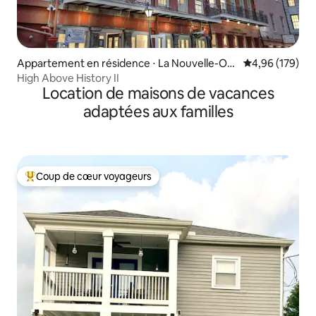
Appartement en résidence ⋅ La Nouvelle-Orl
Évaluation moy
4,96 (179)
éans
High Above History II
Location de maisons de vacances
adaptées aux familles
Coup de cœur voyageurs
Coups de cœur voyageurs les plus appréciés