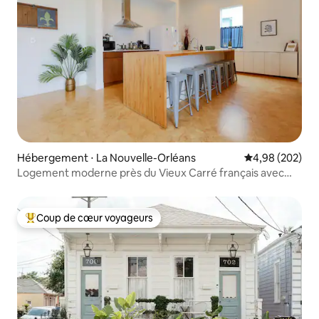
Hébergement ⋅ La Nouvelle-Orléans
Évaluation moy
4,98 (202)
Logement moderne près du Vieux Carré français avec
place de stationnement
Coup de cœur voyageurs
Coups de cœur voyageurs les plus appréciés