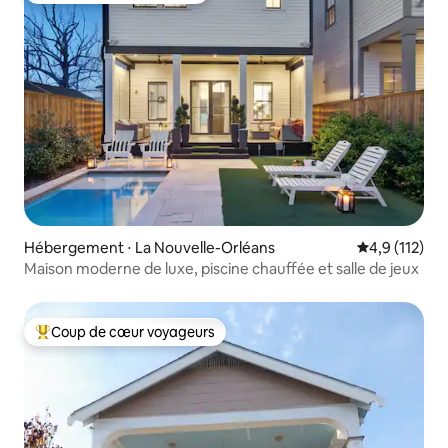
Hébergement ⋅ La Nouvelle-Orléans
Évaluation mo
4,9 (112)
Maison moderne de luxe, piscine chauffée et salle de jeux
Coup de cœur voyageurs
Coups de cœur voyageurs les plus appréciés