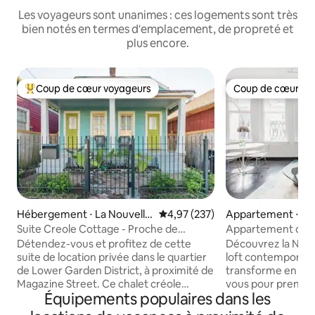
Les voyageurs sont unanimes : ces logements sont très
bien notés en termes d'emplacement, de propreté et
plus encore.
Coup de cœur voyageurs
Coup de cœur vo
Coups de cœur voyageurs les plus appréciés
Coup de cœur vo
Hébergement ⋅ La Nouvelle
Évaluation moyenne sur la base 
4,97 (237)
Appartement ⋅ La 
-Orléans
Orléans
Suite Creole Cottage - Proche de
Appartement de st
Magazine Street
quelques pas du V
Détendez-vous et profitez de cette
Découvrez la Nouv
suite de location privée dans le quartier
loft contemporain 
de Lower Garden District, à proximité de
transforme en Bou
Magazine Street. Ce chalet créole
vous pour prendre 
Équipements populaires dans les
classique entièrement rénové dispose
une table tulipe 
de hauts plafonds de 14 pieds, d'un
lampe élégante et