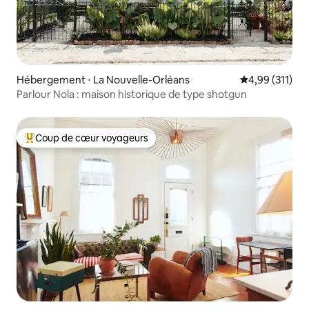
Hébergement ⋅ La Nouvelle-Orléans
Évaluation moy
4,99 (311)
Parlour Nola : maison historique de type shotgun
Coup de cœur voyageurs
Coups de cœur voyageurs les plus appréciés