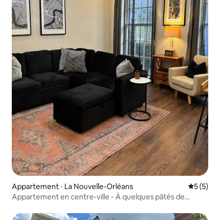
Appartement ⋅ La Nouvelle-Orléans
Évaluatio
5 (5)
Appartement en centre-ville - À quelques pâtés de
maisons du French Quarter