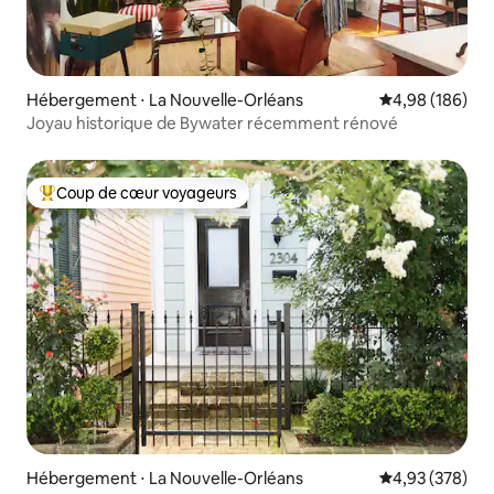
Hébergement ⋅ La Nouvelle-Orléans
Évaluation moy
4,98 (186)
Joyau historique de Bywater récemment rénové
Coup de cœur voyageurs
Coups de cœur voyageurs les plus appréciés
Hébergement ⋅ La Nouvelle-Orléans
Évaluation moy
4,93 (378)