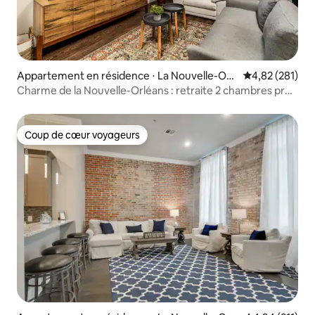
Appartement en résidence ⋅ La Nouvelle-Orl
Évaluation moy
4,82 (281)
éans
Charme de la Nouvelle-Orléans : retraite 2 chambres près
du quartier français
Coup de cœur voyageurs
Coup de cœur voyageurs