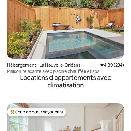
Hébergement ⋅ La Nouvelle-Orléans
Évaluation moy
4,89 (234)
Maison relaxante avec piscine chauffée et spa
Locations d'appartements avec
climatisation
Coup de cœur voyageurs
Coups de cœur voyageurs les plus appréciés