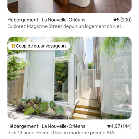
Hébergement ⋅ La Nouvelle-Orléans
Évaluation 
5 (200)
Explorez Magazine Street depuis un logement chic et
tranquille
Coup de cœur voyageurs
Coups de cœur voyageurs les plus appréciés
Hébergement ⋅ La Nouvelle-Orléans
Évaluation moy
4,97 (144)
Irish Channel Home | Maison moderne primée AIA