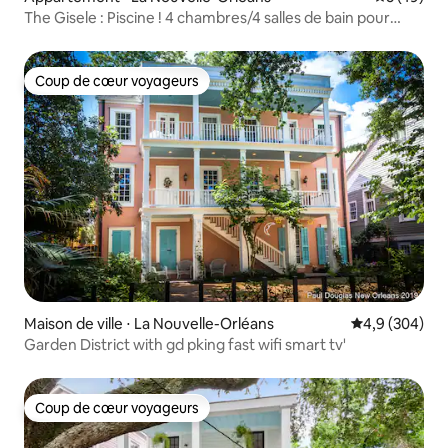
The Gisele : Piscine ! 4 chambres/4 salles de bain pour
8 personnes | Arrêt de tramway
Coup de cœur voyageurs
Coup de cœur voyageurs
Maison de ville ⋅ La Nouvelle-Orléans
Évaluation mo
4,9 (304)
Garden District with gd pking fast wifi smart tv'
Coup de cœur voyageurs
Coup de cœur voyageurs