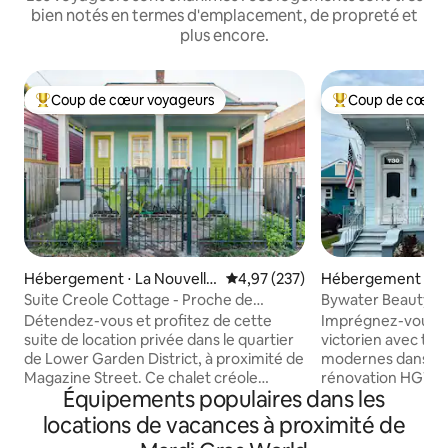
bien notés en termes d'emplacement, de propreté et
plus encore.
Coup de cœur voyageurs
Coup de cœur 
Coups de cœur voyageurs les plus appréciés
Coups de cœur vo
Hébergement ⋅ La Nouvelle
Évaluation moyenne sur la base 
4,97 (237)
Hébergement ⋅ La
-Orléans
-Orléans
Suite Creole Cottage - Proche de
Bywater Beauty - 
Magazine Street
présentée sur Hg
Détendez-vous et profitez de cette
Imprégnez-vous d
suite de location privée dans le quartier
victorien avec tout
de Lower Garden District, à proximité de
modernes dans ce
Magazine Street. Ce chalet créole
rénovation HGTV v
Équipements populaires dans les
classique entièrement rénové dispose
télévision New Or
de hauts plafonds de 14 pieds, d'un
Beauty sur Louisa 
locations de vacances à proximité de
plancher en pin, d'un lit King Size très
grand porche avan