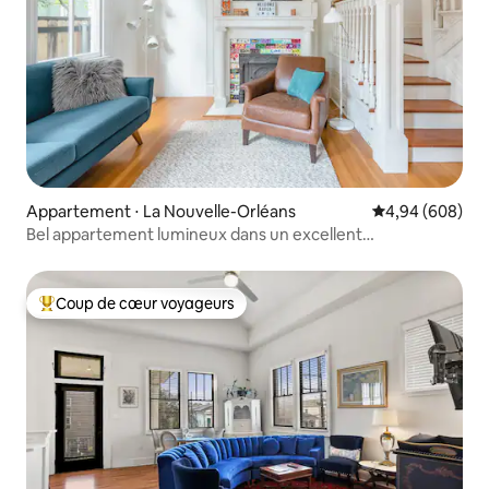
Appartement ⋅ La Nouvelle-Orléans
Évaluation moye
4,94 (608)
Bel appartement lumineux dans un excellent
emplacement en ville
Coup de cœur voyageurs
Coups de cœur voyageurs les plus appréciés