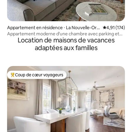
Appartement en résidence ⋅ La Nouvelle-Orlé
Évaluation moy
4,91 (174)
ans
Appartement moderne d'une chambre avec parking et
Location de maisons de vacances
piscine
adaptées aux familles
Coup de cœur voyageurs
Coups de cœur voyageurs les plus appréciés