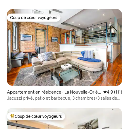
Coup de cœur voyageurs
Coup de cœur voyageurs
Appartement en résidence ⋅ La Nouvelle-Orléa
Évaluation m
4,9 (111)
ns
Jacuzzi privé, patio et barbecue, 3 chambres/3 salles de
bain, piscine
Coup de cœur voyageurs
Coups de cœur voyageurs les plus appréciés