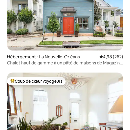
Hébergement ⋅ La Nouvelle-Orléans
Évaluation moy
4,98 (262)
Chalet haut de gamme à un pâté de maisons de Magazine
St !
Coup de cœur voyageurs
Coups de cœur voyageurs les plus appréciés