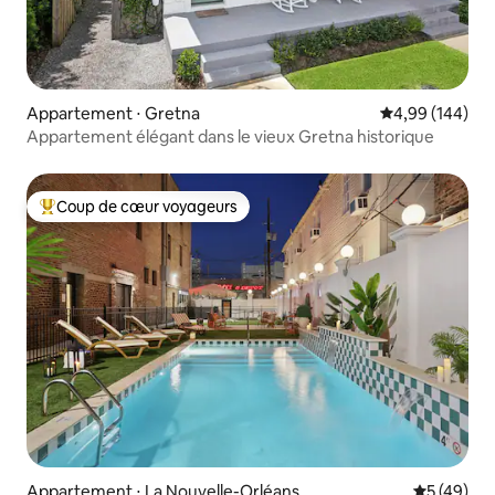
Appartement ⋅ Gretna
Évaluation moy
4,99 (144)
Appartement élégant dans le vieux Gretna historique
Coup de cœur voyageurs
Coups de cœur voyageurs les plus appréciés
Appartement ⋅ La Nouvelle-Orléans
Évaluation
5 (49)