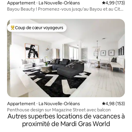
Appartement ⋅ La Nouvelle-Orléans
Évaluation moy
4,99 (173)
Bayou Beauty ! Promenez-vous jusqu'au Bayou et au City
Park !
Coup de cœur voyageurs
Coups de cœur voyageurs les plus appréciés
Appartement ⋅ La Nouvelle-Orléans
Évaluation moy
4,98 (153)
Penthouse design sur Magazine Street avec balcon
Autres superbes locations de vacances à
proximité de Mardi Gras World