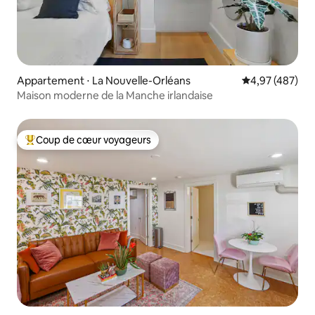
Appartement ⋅ La Nouvelle-Orléans
Évaluation moy
4,97 (487)
Maison moderne de la Manche irlandaise
Coup de cœur voyageurs
Coups de cœur voyageurs les plus appréciés