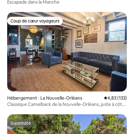
Escapade dans la Manche
Coup de cœur voyageurs
Coup de cœur voyageurs
Hébergement ⋅ La Nouvelle-Orléans
Évaluation moy
4,83 (133)
Classique Camelback de la Nouvelle-Orléans, juste à côté
de Magazine !
Superhôte
Superhôte