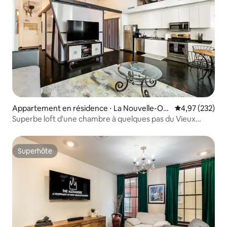
Appartement en résidence ⋅ La Nouvelle-Orl
Évaluation moy
4,97 (232)
éans
Superbe loft d'une chambre à quelques pas du Vieux
Carré
Superhôte
Superhôte