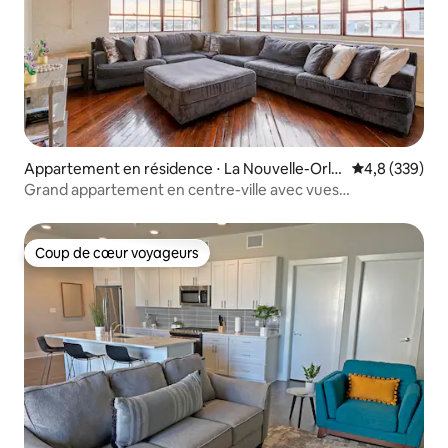
Appartement en résidence ⋅ La Nouvelle-Orlé
Évaluation mo
4,8 (339)
ans
Grand appartement en centre-ville avec vues
pittoresques et parking
Coup de cœur voyageurs
Coup de cœur voyageurs