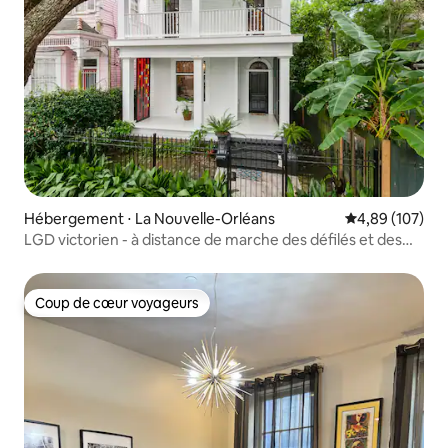
Hébergement ⋅ La Nouvelle-Orléans
Évaluation moy
4,89 (107)
LGD victorien - à distance de marche des défilés et des
Second Lines
Coup de cœur voyageurs
Coup de cœur voyageurs