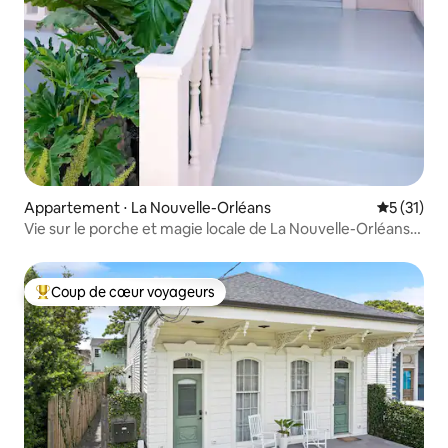
Appartement ⋅ La Nouvelle-Orléans
Évaluation
5 (31)
Vie sur le porche et magie locale de La Nouvelle-Orléans.
Récemment rénové !
Coup de cœur voyageurs
Coups de cœur voyageurs les plus appréciés