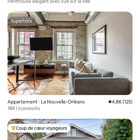
Penthouse élégant avec vue sur la ville
Superhôte
Superhôte
Appartement ⋅ La Nouvelle-Orléans
Évaluation moy
4,86 (125)
1BR | Ironworks
Coup de cœur voyageurs
Coups de cœur voyageurs les plus appréciés