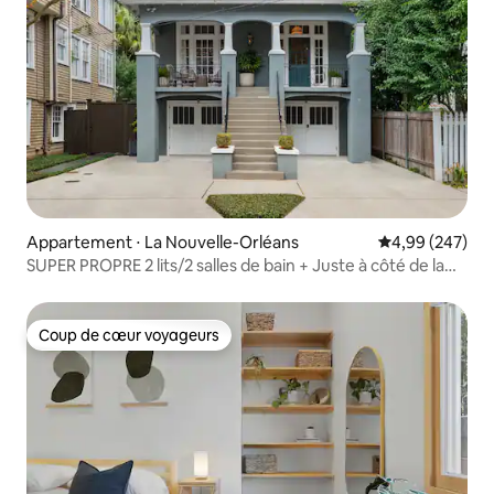
Appartement ⋅ La Nouvelle-Orléans
Évaluation moy
4,99 (247)
SUPER PROPRE 2 lits/2 salles de bain + Juste à côté de la
ligne de tramway !
Coup de cœur voyageurs
Coup de cœur voyageurs