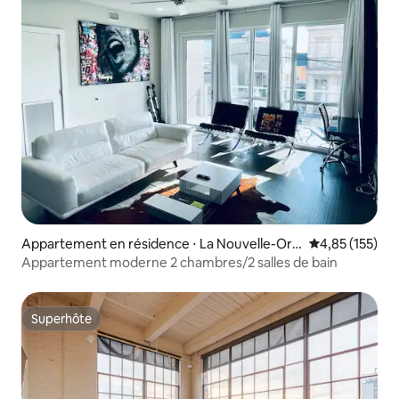
Appartement en résidence ⋅ La Nouvelle-Orl
Évaluation moy
4,85 (155)
éans
Appartement moderne 2 chambres/2 salles de bain
Superhôte
Superhôte