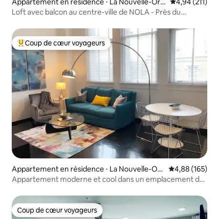
Appartement en résidence ⋅ La Nouvelle-Orlé
Évaluation moy
4,94 (211)
ans
Loft avec balcon au centre-ville de NOLA - Près du
quartier ! 201
Coup de cœur voyageurs
Coups de cœur voyageurs les plus appréciés
Appartement en résidence ⋅ La Nouvelle-Orl
Évaluation moy
4,88 (165)
éans
Appartement moderne et cool dans un emplacement de
choix
Coup de cœur voyageurs
Coup de cœur voyageurs