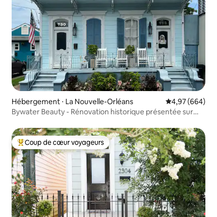
Hébergement ⋅ La Nouvelle-Orléans
Évaluation moy
4,97 (664)
Bywater Beauty - Rénovation historique présentée sur
Hgtv
Coup de cœur voyageurs
Coups de cœur voyageurs les plus appréciés