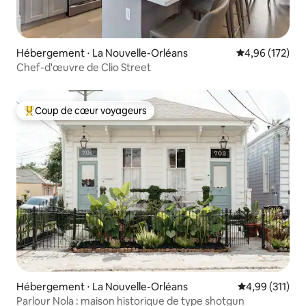
Hébergement ⋅ La Nouvelle-Orléans
Évaluation moy
4,96 (172)
Chef-d'œuvre de Clio Street
Coup de cœur voyageurs
Coups de cœur voyageurs les plus appréciés
Hébergement ⋅ La Nouvelle-Orléans
Évaluation moy
4,99 (311)
Parlour Nola : maison historique de type shotgun