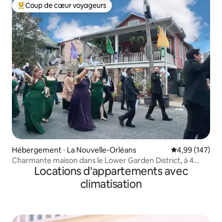
Coup de cœur voyageurs
Coups de cœur voyageurs les plus appréciés
Hébergement ⋅ La Nouvelle-Orléans
Évaluation moy
4,99 (147)
Charmante maison dans le Lower Garden District, à 4
Locations d'appartements avec
pâtés de maisons des défilés
climatisation