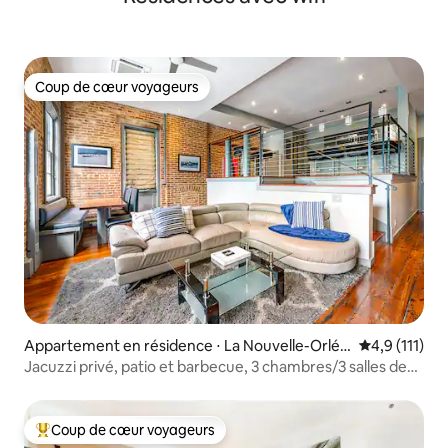
Coup de cœur voyageurs
Coup de cœur voyageurs
Appartement en résidence ⋅ La Nouvelle-Orléa
Évaluation m
4,9 (111)
ns
Jacuzzi privé, patio et barbecue, 3 chambres/3 salles de
bain, piscine
Coup de cœur voyageurs
Coups de cœur voyageurs les plus appréciés