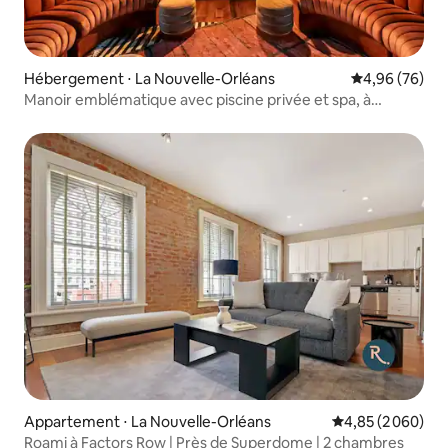
Hébergement ⋅ La Nouvelle-Orléans
Évaluation mo
4,96 (76)
Manoir emblématique avec piscine privée et spa, à
proximité du centre-ville
Appartement ⋅ La Nouvelle-Orléans
Évaluation moyen
4,85 (2 060)
Roami à Factors Row | Près de Superdome | 2 chambres