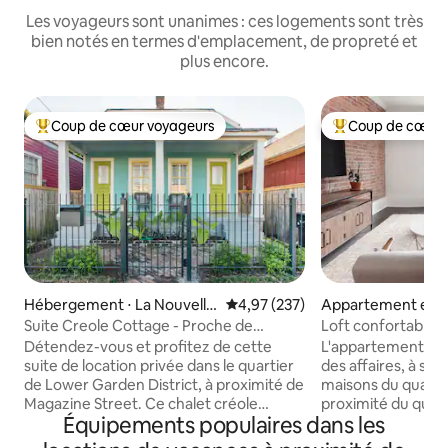
Les voyageurs sont unanimes : ces logements sont très
bien notés en termes d'emplacement, de propreté et
plus encore.
Coup de cœur voyageurs
Coup de cœur 
Coups de cœur voyageurs les plus appréciés
Coups de cœur vo
Hébergement ⋅ La Nouvelle
Évaluation moyenne sur la base 
4,97 (237)
Appartement en r
-Orléans
⋅ La Nouvelle-Orlé
Suite Creole Cottage - Proche de
Loft confortable e
Magazine Street
maisons du quartie
Détendez-vous et profitez de cette
L'appartement est 
suite de location privée dans le quartier
des affaires, à se
de Lower Garden District, à proximité de
maisons du quartie
Magazine Street. Ce chalet créole
proximité du quart
Équipements populaires dans les
classique entièrement rénové dispose
arts/entrepôts. L'
de hauts plafonds de 14 pieds, d'un
apparente confort