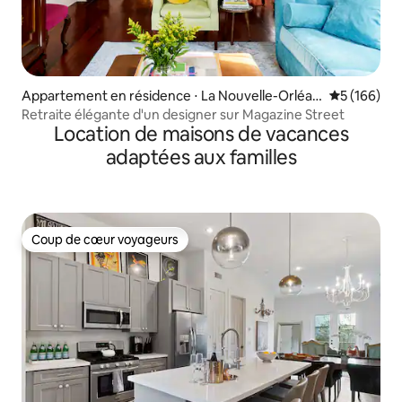
Appartement en résidence ⋅ La Nouvelle-Orléan
Évaluation 
5 (166)
s
Retraite élégante d'un designer sur Magazine Street
Location de maisons de vacances
adaptées aux familles
Coup de cœur voyageurs
Coup de cœur voyageurs