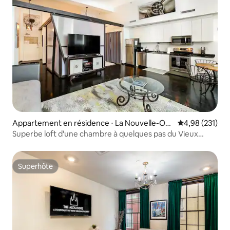
Appartement en résidence ⋅ La Nouvelle-Orl
Évaluation moy
4,98 (231)
éans
Superbe loft d'une chambre à quelques pas du Vieux
Carré
Superhôte
Superhôte