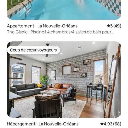
Appartement ⋅ La Nouvelle-Orléans
Évaluation
5 (49)
The Gisele : Piscine ! 4 chambres/4 salles de bain pour
8 personnes | Arrêt de tramway
Coup de cœur voyageurs
Coup de cœur voyageurs
Hébergement ⋅ La Nouvelle-Orléans
Évaluation mo
4,93 (68)