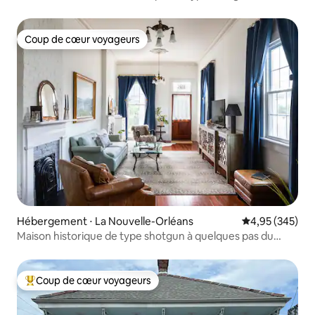
Coup de cœur voyageurs
Coup de cœur voyageurs
Hébergement ⋅ La Nouvelle-Orléans
Évaluation moy
4,95 (345)
Maison historique de type shotgun à quelques pas du
Vieux Carré
Coup de cœur voyageurs
Coups de cœur voyageurs les plus appréciés