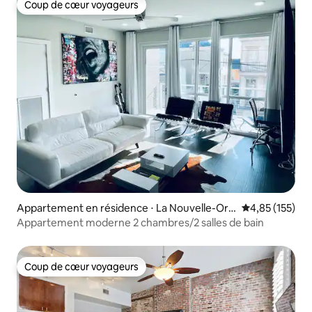
Coup de cœur voyageurs
Coup de cœur voyageurs
Appartement en résidence ⋅ La Nouvelle-Orl
Évaluation moy
4,85 (155)
éans
Appartement moderne 2 chambres/2 salles de bain
Coup de cœur voyageurs
Coup de cœur voyageurs