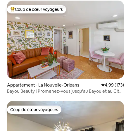
Coup de cœur voyageurs
Coups de cœur voyageurs les plus appréciés
Appartement ⋅ La Nouvelle-Orléans
Évaluation moy
4,99 (173)
Bayou Beauty ! Promenez-vous jusqu'au Bayou et au City
Park !
Coup de cœur voyageurs
Coup de cœur voyageurs