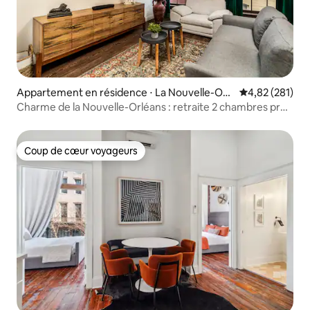
Appartement en résidence ⋅ La Nouvelle-Orl
Évaluation moy
4,82 (281)
éans
Charme de la Nouvelle-Orléans : retraite 2 chambres près
du quartier français
Coup de cœur voyageurs
Coup de cœur voyageurs