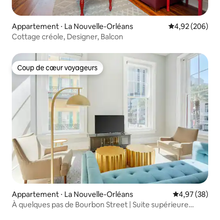
Appartement ⋅ La Nouvelle-Orléans
Évaluation moy
4,92 (206)
Cottage créole, Designer, Balcon
Coup de cœur voyageurs
Coup de cœur voyageurs
Appartement ⋅ La Nouvelle-Orléans
Évaluation mo
4,97 (38)
À quelques pas de Bourbon Street | Suite supérieure
2 chambres