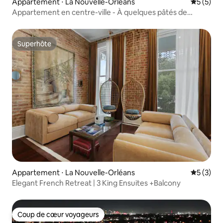
Appartement ⋅ La Nouvelle-Orléans
Évaluatio
5 (5)
Appartement en centre-ville - À quelques pâtés de
maisons du French Quarter
Superhôte
Superhôte
Appartement ⋅ La Nouvelle-Orléans
Évaluatio
5 (3)
Elegant French Retreat | 3 King Ensuites +Balcony
Coup de cœur voyageurs
Coup de cœur voyageurs