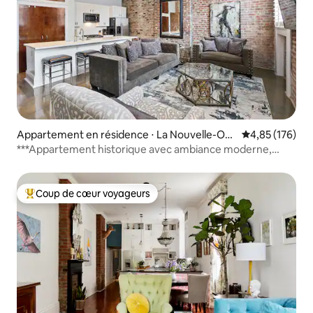
Appartement en résidence ⋅ La Nouvelle-Orl
Évaluation moy
4,85 (176)
éans
***Appartement historique avec ambiance moderne,
parking et piscine
Coup de cœur voyageurs
Coups de cœur voyageurs les plus appréciés