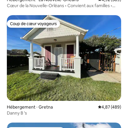
Cœur de la Nouvelle-Orléans • Convient aux familles •
Historique
Coup de cœur voyageurs
Coup de cœur voyageurs
Hébergement ⋅ Gretna
Évaluation moy
4,87 (489)
Danny B 's