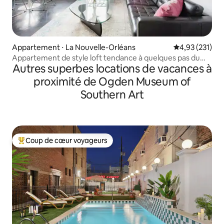
Appartement ⋅ La Nouvelle-Orléans
Évaluation moy
4,93 (231)
Appartement de style loft tendance à quelques pas du
Autres superbes locations de vacances à
Vieux Carré
proximité de Ogden Museum of
Southern Art
Coup de cœur voyageurs
Coups de cœur voyageurs les plus appréciés