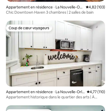
Appartement en résidence ⋅ La Nouvelle-Orl
Évaluation moy
4,82 (103)
éans
Chic Downtown Haven 3 chambres | 2 salles de bain
Coup de cœur voyageurs
Coup de cœur voyageurs
Appartement en résidence ⋅ La Nouvelle-Orlé
Évaluation moy
4,77 (110)
ans
Appartement historique dans le quartier des arts | À
distance de marche des musées