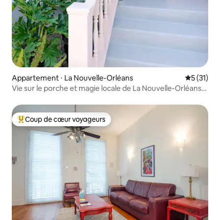
Appartement ⋅ La Nouvelle-Orléans
Évaluation
5 (31)
Vie sur le porche et magie locale de La Nouvelle-Orléans.
Récemment rénové !
Coup de cœur voyageurs
Coups de cœur voyageurs les plus appréciés