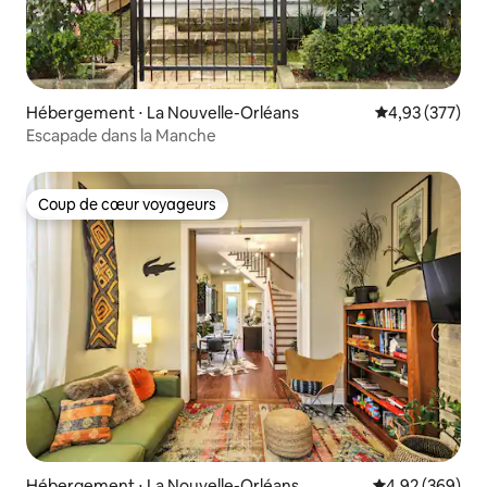
Hébergement ⋅ La Nouvelle-Orléans
Évaluation moy
4,93 (377)
Escapade dans la Manche
Coup de cœur voyageurs
Coup de cœur voyageurs
Hébergement ⋅ La Nouvelle-Orléans
Évaluation moy
4,92 (369)