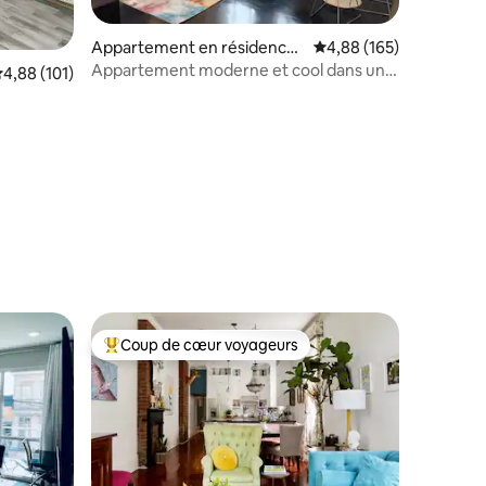
Appartement en résidence ⋅
Évaluation moyenne sur
4,88 (165)
La Nouvelle-Orléans
Appartement moderne et cool dans un
valuation moyenne sur la base de 101 commentaires : 4,88 sur 5
4,88 (101)
emplacement de choix
ntaires : 4,92 sur 5
Coup de cœur voyageurs
Coups de cœur voyageurs les plus appréciés