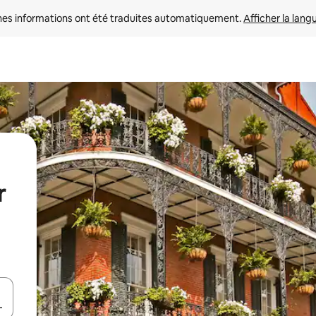
nes informations ont été traduites automatiquement. 
Afficher la lang
r
hes vers le haut et vers le bas pour les parcourir ou en appuyant et en fai