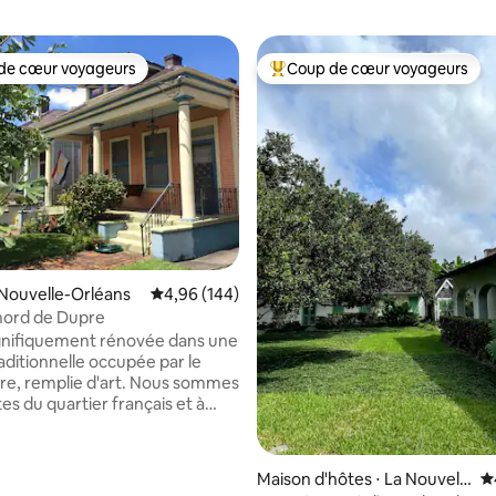
de cœur voyageurs
Coup de cœur voyageurs
 cœur voyageurs les plus appréciés
Coups de cœur voyageurs les p
 la base de 107 commentaires : 4,95 sur 5
a Nouvelle-Orléans
Évaluation moyenne sur la base de 144 commen
4,96 (144)
nord de Dupre
gnifiquement rénovée dans une
aditionnelle occupée par le
remplie d'art. Nous sommes
es du quartier français et à
 à pied du Jazz Fest. Le
dispose d'une entrée séparée,
nexion Wi-Fi, d'une télévision
Maison d'hôtes ⋅ La Nouvell
É
 d'une entrée sans clé, d'un lit