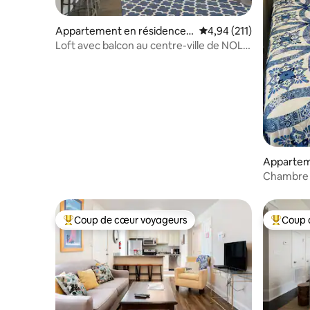
Appartement en résidence ⋅
Évaluation moyenne sur
4,94 (211)
La Nouvelle-Orléans
Loft avec balcon au centre-ville de NOLA
- Près du quartier ! 201
Appartem
⋅ Kenner
Chambre 
Coup de cœur voyageurs
Coup 
Coups de cœur voyageurs les plus appréciés
Coups de