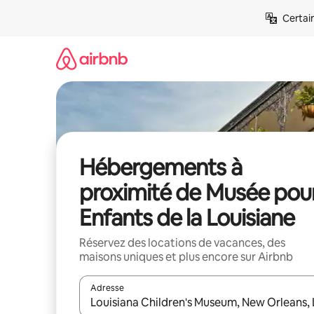
Aller
Certai
directement
au
contenu
Hébergements à
proximité de Musée pou
Enfants de la Louisiane
Réservez des locations de vacances, des
maisons uniques et plus encore sur Airbnb
Adresse
Lorsque les résultats s'affichent, utilisez les flèc