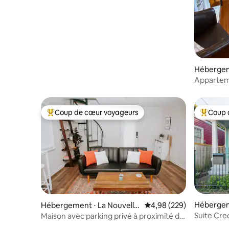
Hébergem
Orléans
Appartem
type shot
Coup de cœur voyageurs
Coup 
Coups de cœur voyageurs les plus appréciés
Coups de
Hébergem
Hébergement ⋅ La Nouvelle
Évaluation moyenne sur 
4,98 (229)
Orléans
-Orléans
Suite Cre
Maison avec parking privé à proximité de
Magazine
restaurants/cafés/magasins