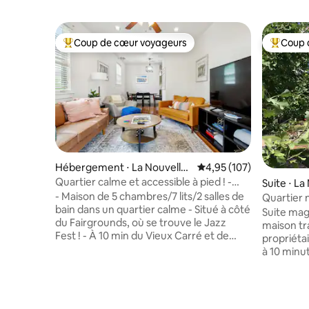
Coup de cœur voyageurs
Coup 
Coups de cœur voyageurs les plus appréciés
Coups de
Hébergement ⋅ La Nouvelle-
Évaluation moyenne sur
4,95 (107)
Orléans
Quartier calme et accessible à pied ! -
Suite ⋅ L
10 min de FQ/DT
- Maison de 5 chambres/7 lits/2 salles de
Quartier 
bain dans un quartier calme - Situé à côté
Suite ma
du Fairgrounds, où se trouve le Jazz
maison tr
Fest ! - À 10 min du Vieux Carré et de
propriétaire, 
Frenchmen St - À quelques pas de City
à 10 minut
Park - Cuisine entièrement équipée -
5 minutes
Draps, serviettes et produits de
logement 
première nécessité fournis - Télévision
d'une con
connectée 65 pouces - Lave-
connectée,