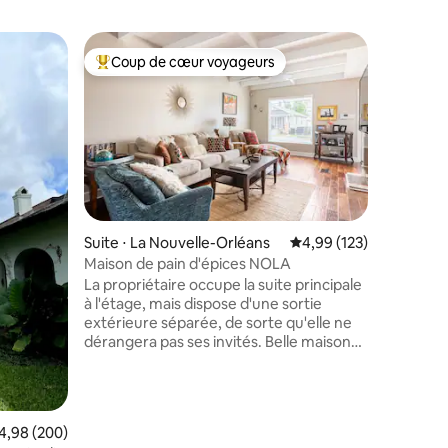
Suite ⋅ L
Coup de cœur voyageurs
Coup
lus appréciés
Coups de cœur voyageurs les plus appréciés
Coups d
Studio sû
du Jazz 
Joli, cal
à proximi
CHARGEUR
quartier 
départ p
Nouvelle
dispose d
coin lect
Suite ⋅ La Nouvelle-Orléans
Évaluation moyenne sur
4,99 (123)
divertiss
Maison de pain d'épices NOLA
taires : 4,96 sur 5
travaille
La propriétaire occupe la suite principale
la Nouvell
à l'étage, mais dispose d'une sortie
d'une ar
extérieure séparée, de sorte qu'elle ne
accrocher
dérangera pas ses invités. Belle maison
pour les 
de deux chambres, deux salles de bains
les voyag
et demie à Lakeview/Mid City avec
City Park
cuisine gastronomique. La lumière
naturelle orne ce chalet avec une entrée
valuation moyenne sur la base de 200 commentaires : 4,98 sur 5
4,98 (200)
privée et un accès à la terrasse arrière et