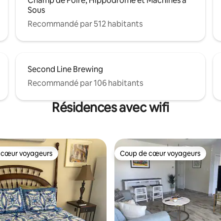
Champ de Foire, Hippodrome et Machines à
Sous
Recommandé par 512 habitants
Second Line Brewing
Recommandé par 106 habitants
Résidences avec wifi
 cœur voyageurs
Coup de cœur voyageurs
 cœur voyageurs
Coup de cœur voyageurs