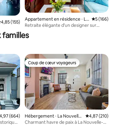
taires : 4,85 sur 5
Appartement en résidence ⋅ La
Évaluation moyenne 
5 (166)
valuation moyenne sur la base de 155 commentaires : 4,85 sur 5
4,85 (155)
Nouvelle-Orléans
Retraite élégante d'un designer sur
Magazine Street
 familles
Coup de cœur voyageurs
lus appréciés
Coup de cœur voyageurs
valuation moyenne sur la base de 664 commentaires : 4,97 sur 5
4,97 (664)
Hébergement ⋅ La Nouvelle-
Évaluation moyenne sur
4,87 (210)
Orléans
istorique
Charmant havre de paix à La Nouvelle-
Orléans, à 4 pâtés de maisons du