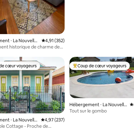
ent ⋅ La Nouvelle-
Évaluation moyenne sur la base de 352 comme
4,91 (352)
ent historique de charme de
gun au centre-ville
de cœur voyageurs
Coup de cœur voyageurs
 cœur voyageurs les plus appréciés
Coups de cœur voyageurs les p
Hébergement ⋅ La Nouvelle
É
-Orléans
Tout sur le gombo
ent ⋅ La Nouvelle-
Évaluation moyenne sur la base de 237 commen
4,97 (237)
la base de 229 commentaires : 4,98 sur 5
ole Cottage - Proche de
 Street