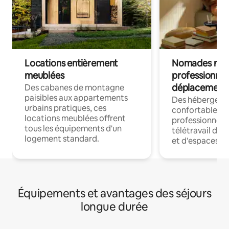
Locations entièrement
Nomades num
meublées
professionnel
déplacement
Des cabanes de montagne
paisibles aux appartements
Des hébergem
urbains pratiques, ces
confortables p
locations meublées offrent
professionnels
tous les équipements d'un
télétravail dis
logement standard.
et d'espaces de
Équipements et avantages des séjours
longue durée