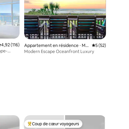
ntaires : 4,91 sur 5
valuation moyenne sur la base de 116 commentaires : 4,92 sur 5
4,92 (116)
Appartement en résidence ⋅ Myr
Évaluation moyenne
5 (52)
tle Beach
ape-
Modern Escape Oceanfront Luxury
Coup de cœur voyageurs
lus appréciés
Coups de cœur voyageurs les plus appréciés