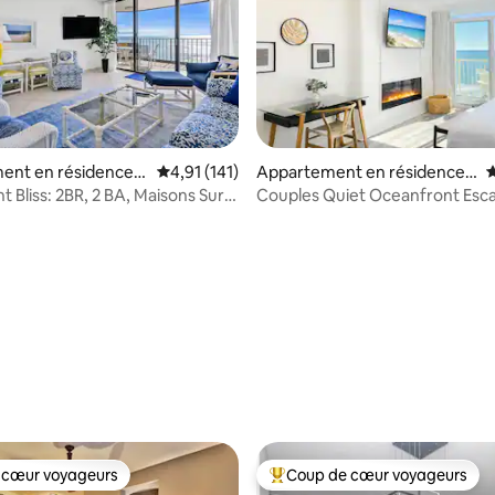
ent en résidence ⋅
Évaluation moyenne sur la base de 141 comme
4,91 (141)
Appartement en résidence ⋅
É
each
Myrtle Beach
 Bliss: 2BR, 2 BA, Maisons Sur
Couples Quiet Oceanfront Esc
SeaWatch 903 NT
 la base de 134 commentaires : 4,97 sur 5
 cœur voyageurs
Coup de cœur voyageurs
 cœur voyageurs
Coups de cœur voyageurs les p