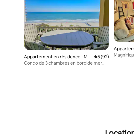
Appartem
North Myr
Magnifiq
Appartement en résidence ⋅ My
Évaluation moyenne 
5 (92)
Resort
rtle Beach
Condo de 3 chambres en bord de mer
récemment rénové
Location