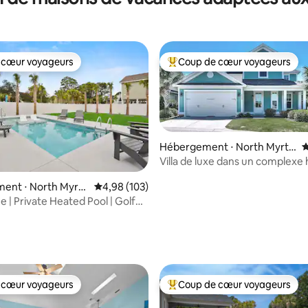
 cœur voyageurs
Coup de cœur voyageurs
 cœur voyageurs
Coups de cœur voyageurs les p
Hébergement ⋅ North Myrtl
É
e Beach
Villa de luxe dans un complexe 
de style caribéen aux îles Caïm
ent ⋅ North Myrtl
Évaluation moyenne sur la base de 103 commen
4,98 (103)
| Private Heated Pool | Golf
 la base de 101 commentaires : 4,98 sur 5
 cœur voyageurs
Coup de cœur voyageurs
 cœur voyageurs
Coups de cœur voyageurs les p