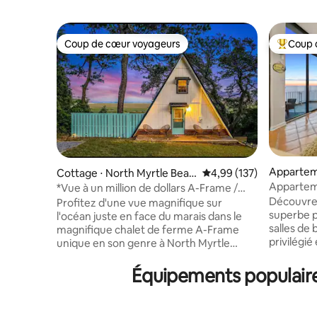
Coup de cœur voyageurs
Coup 
Coup de cœur voyageurs
Coups de
Appartem
Cottage ⋅ North Myrtle Beac
Évaluation moyenne sur
4,99 (137)
tle Beach
h
Apparteme
*Vue à un million de dollars A-Frame /
de mer
Jacuzzi / Foyer*
Découvrez
Profitez d'une vue magnifique sur
superbe p
l'océan juste en face du marais dans le
salles de 
magnifique chalet de ferme A-Frame
privilégié
unique en son genre à North Myrtle
spacieuse
Beach, en Caroline du Sud. Profitez du
souffle, u
café et de vos boissons préférées sur la
Équipements populaire
équipeme
terrasse arrière tout en regardant le
cuisine e
lever du soleil sur l'océan Atlantique.
espaces d
Profitez de la paix et de la sérénité de la