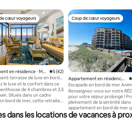
de cœur voyageurs
Coup de cœur voyageurs
 cœur voyageurs les plus appréciés
Coup de cœur voyageurs
ent en résidence ⋅ Myr
Évaluation moyenne sur la base de 42 co
5 (42)
 la base de 137 commentaires : 4,99 sur 5
nt-terrasse de luxe en bord
Appartement en résidence ⋅
É
 le luxe et le confort dans ce
Myrtle Beach
Escapade en bord de mer Ani
enthouse de 4 chambres et 3,5
acceptés avec vue sur le balco
Renseignez-vous sur notre R
bain. Située dans un cadre
pour votre séjour prolongé ! Profitez
 en bord de mer, cette retraite
pleinement de la sérénité dans
 offre une vue à couper le
appartement en bord de mer qu
n mobilier élégant et des
s dans les locations de vacances à pro
tout ce dont vous avez besoin 
nts modernes. Profitez d'une
profiter pleinement des eaux d
ntièrement équipée, de vastes
Beach. Ce condo de 2 chambres et 2
e vie et des balcons privés
chambres dispose d'une cuisin