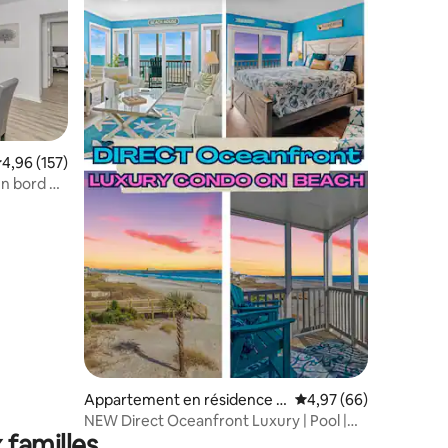
taires : 4,92 sur 5
valuation moyenne sur la base de 157 commentaires : 4,96 sur 5
4,96 (157)
en bord de
Appartement en résidence ⋅
Évaluation moyenne su
4,97 (66)
Myrtle Beach
NEW Direct Oceanfront Luxury | Pool |
 familles
North Myrtle