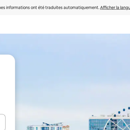
nes informations ont été traduites automatiquement. 
Afficher la lang
hes vers le haut et vers le bas pour les parcourir ou en appuyant et en fai