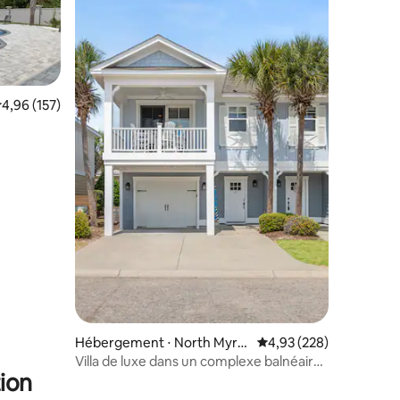
valuation moyenne sur la base de 157 commentaires : 4,96 sur 5
4,96 (157)
taires : 4,86 sur 5
Hébergement ⋅ North Myrtl
Évaluation moyenne sur
4,93 (228)
e Beach
Villa de luxe dans un complexe balnéaire
ion
de style caribéen