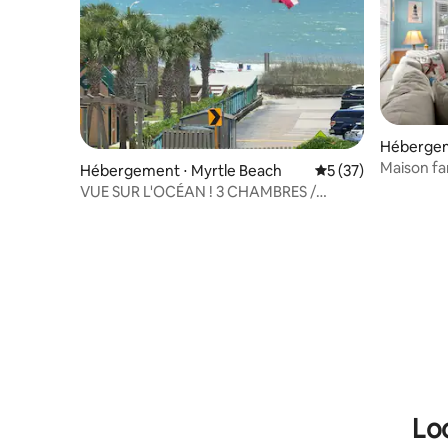
Hébergem
Maison fam
Hébergement ⋅ Myrtle Beach
Évaluation moyenne
5 (37)
piscine 
VUE SUR L'OCÉAN ! 3 CHAMBRES /
2 SALLES DE BAINS, 3 min à pied de la
plage !
Lo