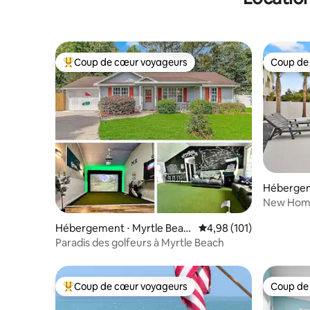
Coup de cœur voyageurs
Coup de
Coups de cœur voyageurs les plus appréciés
Coup de
Hébergem
e Beach
New Home 
Cart
Hébergement ⋅ Myrtle Beac
Évaluation moyenne sur
4,98 (101)
h
Paradis des golfeurs à Myrtle Beach
Coup de cœur voyageurs
Coup de
Coups de cœur voyageurs les plus appréciés
Coup de