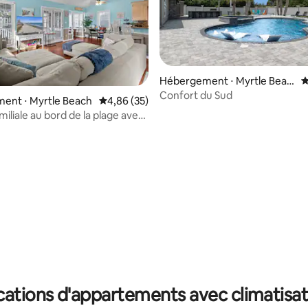
Hébergement ⋅ Myrtle Beac
É
h
Confort du Sud
ent ⋅ Myrtle Beach
Évaluation moyenne sur la base de 35 commen
4,86 (35)
iliale au bord de la plage avec
 sur la base de 37 commentaires : 5 sur 5
communautaire
cations d'appartements avec climatisat