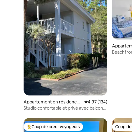
Appartem
Myrtle B
Beachfront
Mer 805
Appartement en résidence ⋅
Évaluation moyenne sur
4,97 (134)
Myrtle Beach
Studio confortable et privé avec balcon
pour une escapade à la plage
Coup de cœur voyageurs
Coup de
Coups de cœur voyageurs les plus appréciés
Coup de