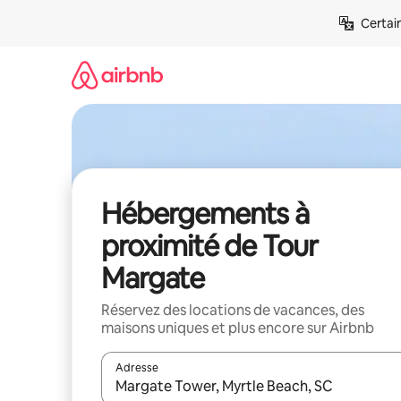
Aller
Certai
directement
au
contenu
Hébergements à
proximité de Tour
Margate
Réservez des locations de vacances, des
maisons uniques et plus encore sur Airbnb
Adresse
Lorsque les résultats s'affichent, utilisez les flèc