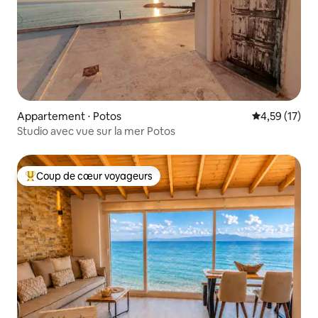
Appartement ⋅ Potos
Évaluation mo
4,59 (17)
Studio avec vue sur la mer Potos
Coup de cœur voyageurs
Coups de cœur voyageurs les plus appréciés