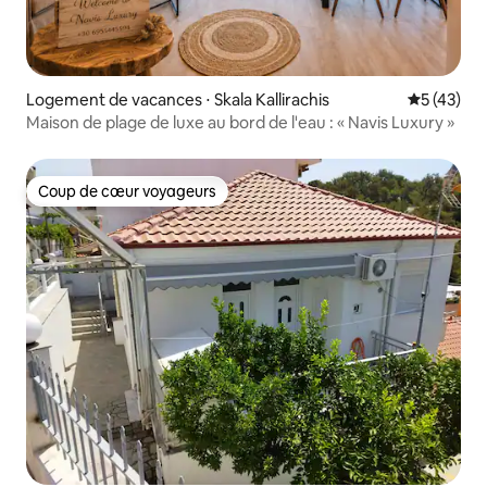
Logement de vacances ⋅ Skala Kallirachis
Évaluation
5 (43)
Maison de plage de luxe au bord de l'eau : « Navis Luxury »
Coup de cœur voyageurs
Coup de cœur voyageurs