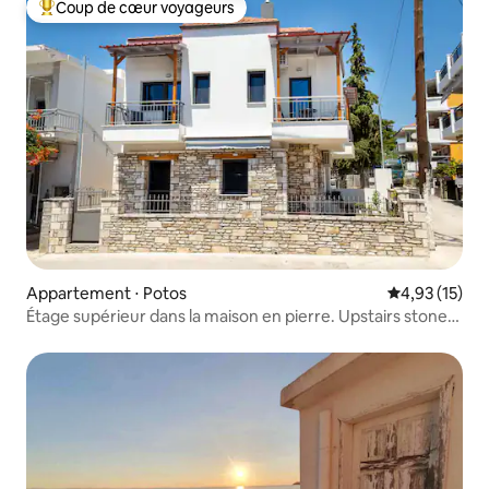
Coup de cœur voyageurs
Coups de cœur voyageurs les plus appréciés
Appartement ⋅ Potos
Évaluation mo
4,93 (15)
Étage supérieur dans la maison en pierre. Upstairs stone
home