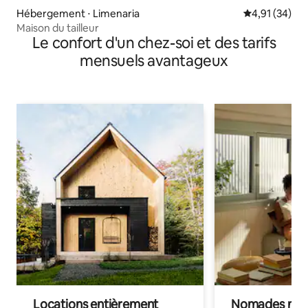
Hébergement ⋅ Limenaria
Évaluation mo
4,91 (34)
Maison du tailleur
Le confort d'un chez-soi et des tarifs
mensuels avantageux
Locations entièrement
Nomades num