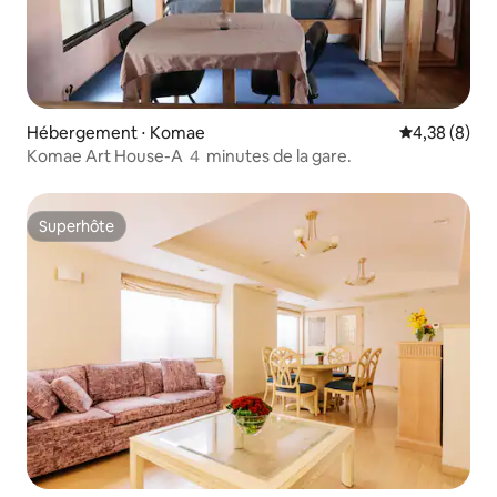
Hébergement ⋅ Komae
Évaluation m
4,38 (8)
Komae Art House-A ４ minutes de la gare.
Superhôte
Superhôte