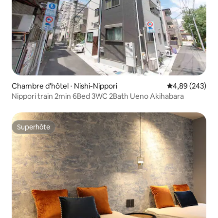
Chambre d'hôtel ⋅ Nishi-Nippori
Évaluation moy
4,89 (243)
Nippori train 2min 6Bed 3WC 2Bath Ueno Akihabara
Superhôte
Superhôte