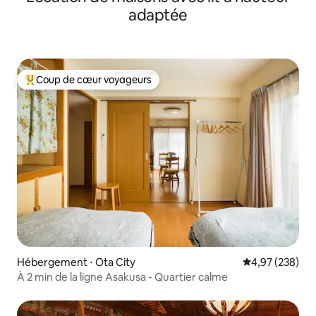
adaptée
Coup de cœur voyageurs
Coups de cœur voyageurs les plus appréciés
Hébergement ⋅ Ota City
Évaluation moy
4,97 (238)
À 2 min de la ligne Asakusa - Quartier calme