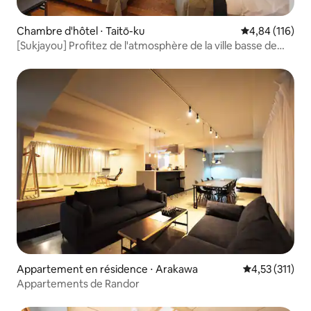
Chambre d'hôtel ⋅ Taitō-ku
Évaluation moy
4,84 (116)
[Sukjayou] Profitez de l'atmosphère de la ville basse de
Yuyu | Espace confortable et moderne de 60 m² avec 2
chambres, à 2 minutes à pied de la gare d'Iriya et à 6
minutes de la gare de Yuyu !
Appartement en résidence ⋅ Arakawa
Évaluation moy
4,53 (311)
Appartements de Randor