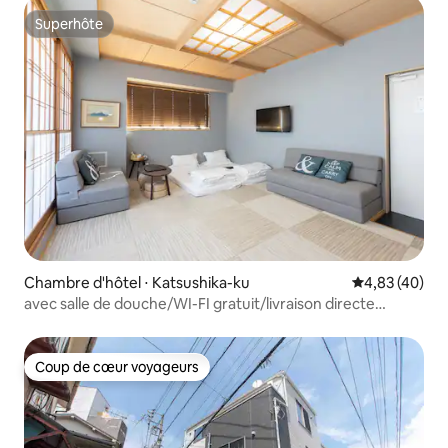
Superhôte
Superhôte
Chambre d'hôtel ⋅ Katsushika-ku
Évaluation mo
4,83 (40)
avec salle de douche/WI-FI gratuit/livraison directe
aéroport
Coup de cœur voyageurs
Coup de cœur voyageurs