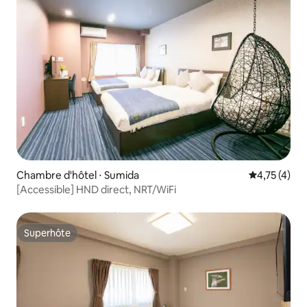
Chambre d'hôtel ⋅ Sumida
Évaluation m
4,75 (4)
[Accessible] HND direct, NRT/WiFi
Superhôte
Superhôte