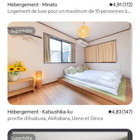
Hébergement ⋅ Minato
Évaluation moy
4,91 (172)
Logement de luxe pour un maximum de 10 personnes à
Roppongi
Superhôte
Superhôte
Hébergement ⋅ Katsushika-ku
Évaluation moy
4,83 (147)
proche d'Asakusa, Akihabara, Ueno et Ginza
Superhôte