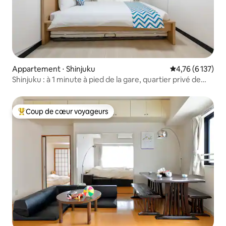
Appartement ⋅ Shinjuku
Évaluation moye
4,76 (6 137)
Shinjuku : à 1 minute à pied de la gare, quartier privé de
Shinjuku.
Coup de cœur voyageurs
Coups de cœur voyageurs les plus appréciés