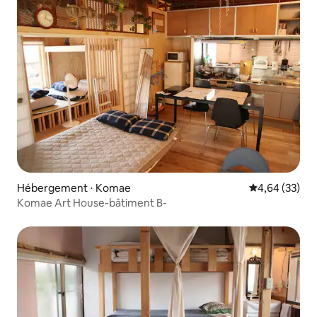
Hébergement ⋅ Komae
Évaluation mo
4,64 (33)
Komae Art House-bâtiment B-