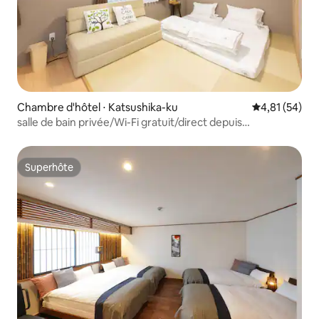
Chambre d'hôtel ⋅ Katsushika-ku
Évaluation mo
4,81 (54)
salle de bain privée/Wi-Fi gratuit/direct depuis
l'aéroport
Superhôte
Superhôte