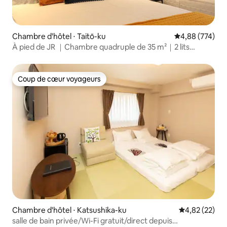
Chambre d'hôtel ⋅ Taitō-ku
Évaluation moy
4,88 (774)
À pied de JR ｜Chambre quadruple de 35 m²｜2 lits
doubles avec baignoire
Coup de cœur voyageurs
Coup de cœur voyageurs
Chambre d'hôtel ⋅ Katsushika-ku
Évaluation mo
4,82 (22)
salle de bain privée/Wi-Fi gratuit/direct depuis