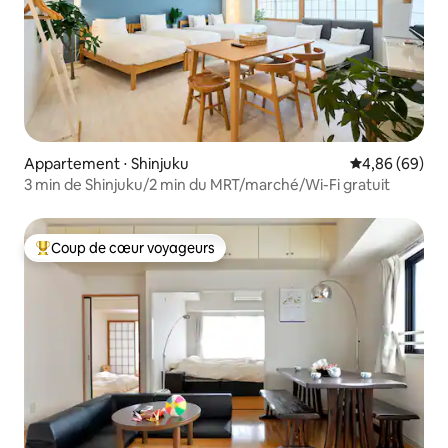
Appartement ⋅ Shinjuku
Évaluation mo
4,86 (69)
3 min de Shinjuku/2 min du MRT/marché/Wi-Fi gratuit
Coup de cœur voyageurs
Coups de cœur voyageurs les plus appréciés