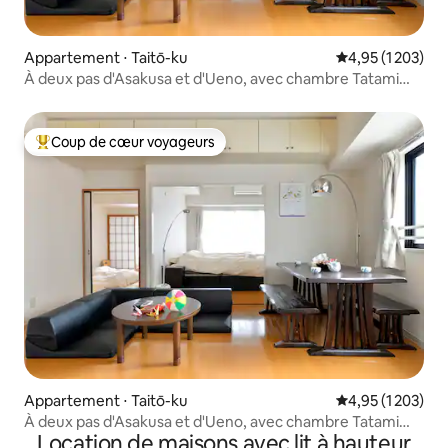
Appartement ⋅ Taitō-ku
Évaluation moyen
4,95 (1 203)
À deux pas d'Asakusa et d'Ueno, avec chambre Tatami
n° 1-5, n° 5...
Coup de cœur voyageurs
Coups de cœur voyageurs les plus appréciés
Appartement ⋅ Taitō-ku
Évaluation moyen
4,95 (1 203)
À deux pas d'Asakusa et d'Ueno, avec chambre Tatami
Location de maisons avec lit à hauteur
n° 1-5, n° 2...