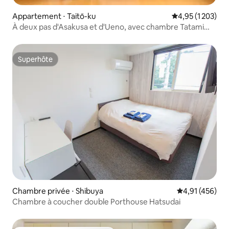
Appartement ⋅ Taitō-ku
Évaluation moyen
4,95 (1 203)
À deux pas d'Asakusa et d'Ueno, avec chambre Tatami
n° 1-5, n° 3...
Superhôte
Superhôte
Chambre privée ⋅ Shibuya
Évaluation moy
4,91 (456)
Chambre à coucher double Porthouse Hatsudai