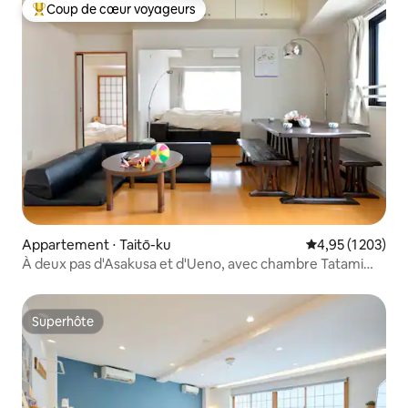
Coup de cœur voyageurs
Coups de cœur voyageurs les plus appréciés
Appartement ⋅ Taitō-ku
Évaluation moyen
4,95 (1 203)
À deux pas d'Asakusa et d'Ueno, avec chambre Tatami
n° 1-5, n° 1...
Superhôte
Superhôte