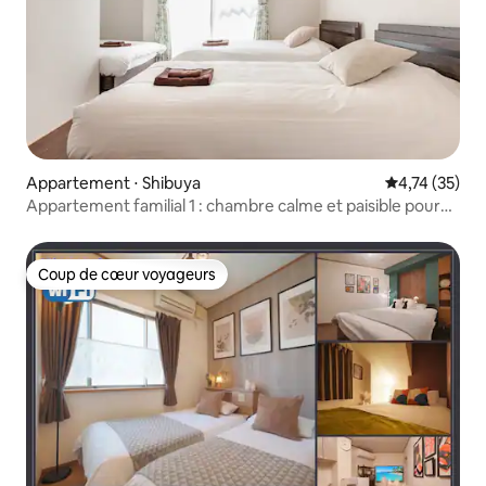
Appartement ⋅ Shibuya
Évaluation mo
4,74 (35)
Appartement familial 1 : chambre calme et paisible pour
un maximum de 6 personnes, à distance de marche de la
station Shibuya
Coup de cœur voyageurs
Coup de cœur voyageurs