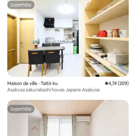
Superhôte
Superhôte
Maison de ville ⋅ Taitō-ku
Évaluation moy
4,74 (209)
Asakusa sakurabashi house Japane Asakusa
Superhôte
Superhôte