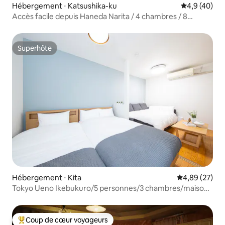
Hébergement ⋅ Katsushika-ku
Évaluation m
4,9 (40)
Accès facile depuis Haneda Narita / 4 chambres / 8
minutes en train de la gare d'Asakusa / 5 minutes en train
de Skytree
Superhôte
Superhôte
Hébergement ⋅ Kita
Évaluation mo
4,89 (27)
Tokyo Ueno Ikebukuro/5 personnes/3 chambres/maison
privée
Coup de cœur voyageurs
Coups de cœur voyageurs les plus appréciés