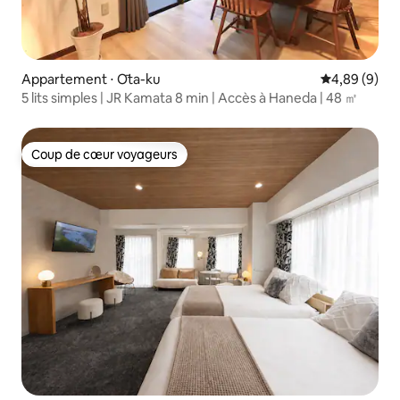
Appartement ⋅ Ōta-ku
Évaluation m
4,89 (9)
5 lits simples | JR Kamata 8 min | Accès à Haneda | 48 ㎡
Coup de cœur voyageurs
Coup de cœur voyageurs