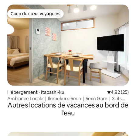
haneda
Coup de cœur voyageurs
Coup de cœur voyageurs
Hébergement ⋅ Itabashi-ku
Évaluation mo
4,92 (25)
Ambiance Locale｜Ikebukuro 6min｜5min Gare｜3Lits＋
Autres locations de vacances au bord de
｜6P
l'eau