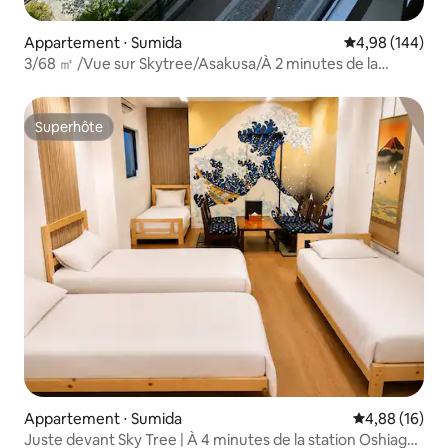
Appartement ⋅ Sumida
Évaluation moy
4,98 (144)
3/68 ㎡ /Vue sur Skytree/Asakusa/À 2 minutes de la
station et du centre commercial
Superhôte
Superhôte
Appartement ⋅ Sumida
Évaluation mo
4,88 (16)
Juste devant Sky Tree | À 4 minutes de la station Oshiage |