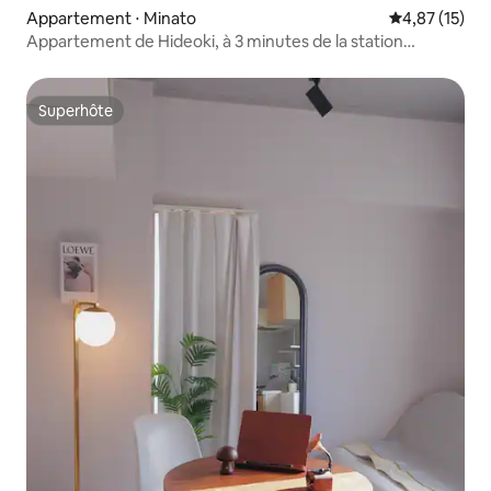
Appartement ⋅ Minato
Évaluation mo
4,87 (15)
Appartement de Hideoki, à 3 minutes de la station
Toranomon Hills, appartement familial, 7e étage
Superhôte
Superhôte