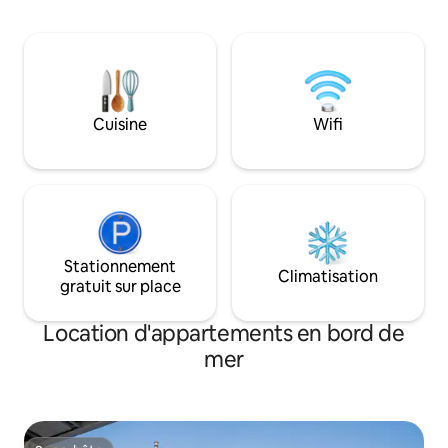
seulement 1 minute à pied de la gare de
sur le thème de l'« hi
Nakai, et à 7 minutes en train de la gare
pouvez profiter de
de Shinjuku. L'accès est excellent, mais
à Tokyo dans un 
les environs sont un quartier résidentiel
car vous pouvez l
calme, vous pouvez vous détendre.
l'auberge de trois 
Après avoir profité du tourisme et du
confortable et fo
Cuisine
Wifi
shopping, vous pourrez vous détendre
maximum de 5 pers
dans un environnement calme. ②
parfait pour les s
Boutiques connues uniquement des
les voyages en fami
locaux Le propriétaire est né et a grandi
séjour en famille 
à Shinjuku, et est un guide qui connaît
auberge moderne a
bien la région de Shinjuku et le charme
propos 🔸 de l'en
local de Tokyo. Nous vous présenterons
quartier de Fukag
de délicieux endroits cachés, tels que de
Stationnement
l'arrondissement 
Climatisation
bons restaurants de ramen, des
l'auberge, est une 
gratuit sur place
épiceries locales et des bars à vin avec
d'atmosphère Edo. 
de délicieux snacks.
nombreux endroit
Location d'appartements en bord de
profiter de la cultu
mer
de Tokyo, tels que 
musée d'art, le ja
national et le dé
plus, il y a le luxu
rivière Sumida qui