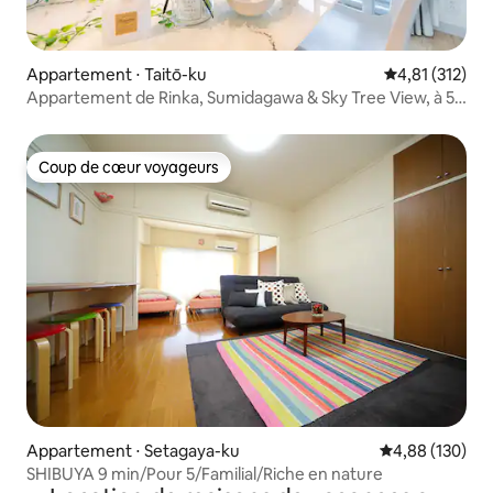
Appartement ⋅ Taitō-ku
Évaluation moy
4,81 (312)
Appartement de Rinka, Sumidagawa & Sky Tree View, à 5
minutes à pied de la gare d'Asakusa, à 4 minutes à pied de
la gare de Kuramae, appartement
Coup de cœur voyageurs
Coup de cœur voyageurs
Appartement ⋅ Setagaya-ku
Évaluation moy
4,88 (130)
SHIBUYA 9 min/Pour 5/Familial/Riche en nature