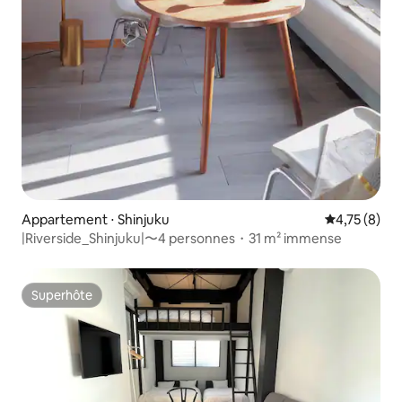
Appartement ⋅ Shinjuku
Évaluation m
4,75 (8)
|Riverside_Shinjuku|〜4 personnes・31 m² immense
Superhôte
Superhôte