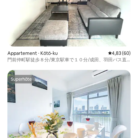
Appartement ⋅ Kōtō-ku
Évaluation mo
4,83 (60)
門前仲町駅徒歩８分/東京駅車で１０分/成田、羽田バス直
通、東京、新宿、築地、六本木直通/最大定員５名
Superhôte
Superhôte