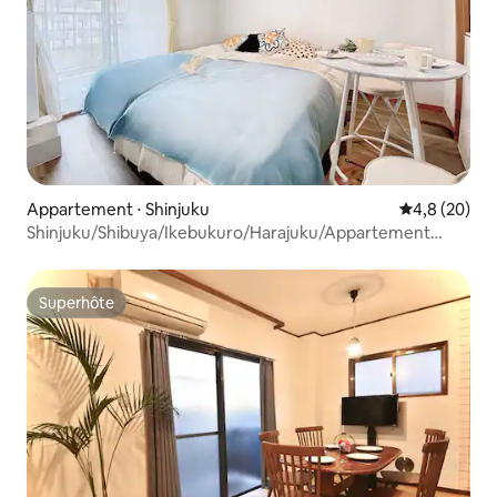
Appartement ⋅ Shinjuku
Évaluation m
4,8 (20)
Shinjuku/Shibuya/Ikebukuro/Harajuku/Appartement
idéalement situé, pratique pour le tourisme et le
shopping/Climatisation dernier cri/Wi-Fi gratuit...
Superhôte
Superhôte