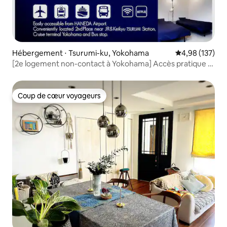
Hébergement ⋅ Tsurumi-ku, Yokohama
Évaluation moy
4,98 (137)
[2e logement non-contact à Yokohama] Accès pratique à
l'Arena de Yokohama, à l'Arena K et à l'aéroport de
Haneda / Chinois possible
Coup de cœur voyageurs
Coup de cœur voyageurs