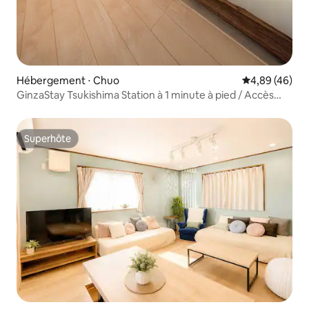
Hébergement ⋅ Chuo
Évaluation mo
4,89 (46)
GinzaStay Tsukishima Station à 1 minute à pied / Accès
direct à Ginza, Tsukiji et Ueno / Nombreux commerces et
restaurants / Bien situé au centre de la ville
Superhôte
Superhôte