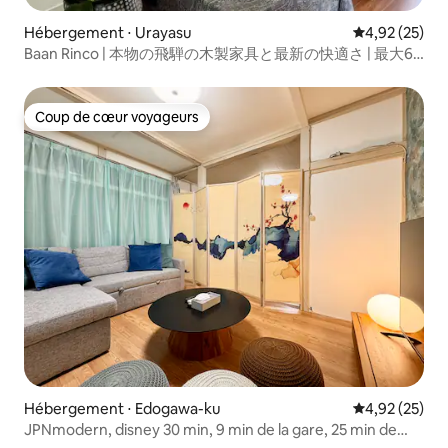
Hébergement ⋅ Urayasu
Évaluation mo
4,92 (25)
Baan Rinco | 本物の飛騨の木製家具と最新の快適さ | 最大6
名 | 無料駐車場
Coup de cœur voyageurs
Coup de cœur voyageurs
Hébergement ⋅ Edogawa-ku
Évaluation mo
4,92 (25)
JPNmodern, disney 30 min, 9 min de la gare, 25 min de