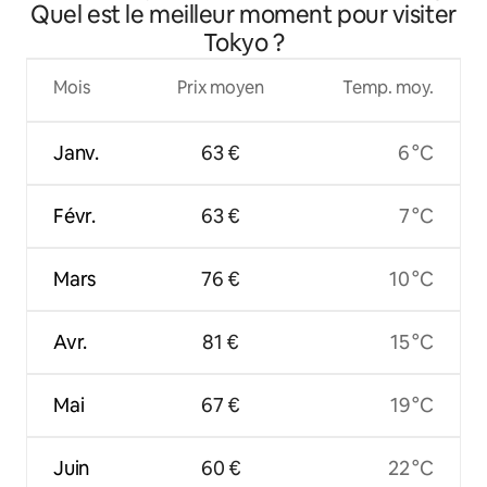
Quel est le meilleur moment pour visiter
Accès direct aux bus d'Asakusa | Accès direct à Haneda et
Narita | Location moderne japonaise
Tokyo ?
Mois
Prix moyen
Temp. moy.
Janv.
63 €
6 °C
Févr.
63 €
7 °C
Mars
76 €
10 °C
Avr.
81 €
15 °C
Mai
67 €
19 °C
Juin
60 €
22 °C