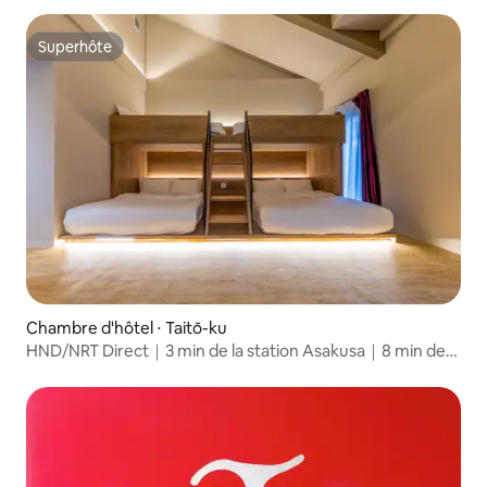
Yamanote, quartier commerçant d'Ikebukuro
Superhôte
Superhôte
Chambre d'hôtel ⋅ Taitō-ku
HND/NRT Direct｜3 min de la station Asakusa｜8 min de
Sensoji