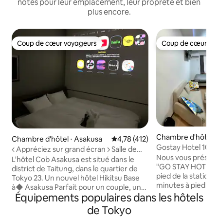
notés pour leur emplacement, leur propreté et bien
plus encore.
Coup de cœur voyageurs
Coup de cœur vo
Coup de cœur voyageurs
Coup de cœur vo
Chambre d'hôtel ⋅
Chambre d'hôtel ⋅ Asakusa
Évaluation moyenne sur la base 
4,78 (412)
Gostay Hotel 102/
<< Appréciez sur grand écran >> Salle de
de bain)/Grand ba
Nous vous présent
théâtre pour profiter encore plus de la
L'hôtel Cob Asakusa est situé dans le
spa/Cuisine/Servie
"GO STAY HOTEL" s
visite d'Asakusa ! Lit double (maximum 2
district de Taitung, dans le quartier de
jours/Netflix/Balc
pied de la station
personnes)
Tokyo 23. Un nouvel hôtel Hikitsu Base
minutes à pied de l
à◆ Asakusa Parfait pour un couple, un
Juku. Notre hôtel est situé à proximité
Équipements populaires dans les hôtels
groupe d'amis ou un groupe de
de la station de Sin
femmes♪ Style moderne japonais
de Tokyo
confère un excell
élégant Toutes les pièces sont munies