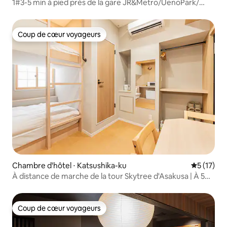
1#3-5 min à pied près de la gare JR&Metro/UenoPark/
WiFi
Coup de cœur voyageurs
Coup de cœur voyageurs
Chambre d'hôtel ⋅ Katsushika-ku
Évaluation
5 (17)
À distance de marche de la tour Skytree d'Asakusa | À 5
minutes de la station Horikiri | Ligne Tobu, accès direct à
Ueno et Shinjuku depuis la station Horikiri
Coup de cœur voyageurs
Coup de cœur voyageurs