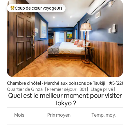
Coup de cœur voyageurs
Coups de cœur voyageurs les plus appréciés
Chambre d'hôtel ⋅ Marché aux poissons de Tsukiji
Évaluation
5 (22)
Quartier de Ginza【Premier séjour · 301】Étage privé |
Quel est le meilleur moment pour visiter
Tokyo ?
Mois
Prix moyen
Temp. moy.