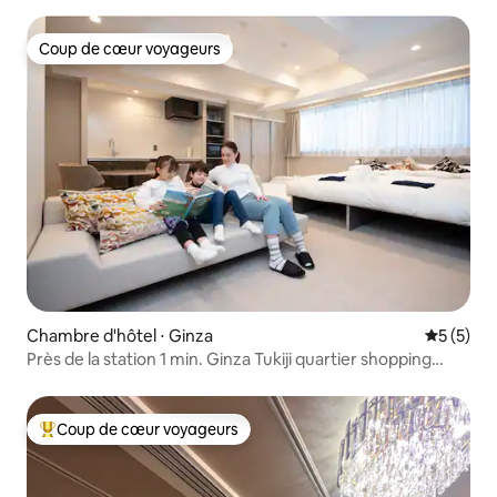
Consigne à bagages disponible | F
Coup de cœur voyageurs
Coup de cœur voyageurs
Chambre d'hôtel ⋅ Ginza
Évaluatio
5 (5)
Près de la station 1 min. Ginza Tukiji quartier shopping
restauration
Coup de cœur voyageurs
Coups de cœur voyageurs les plus appréciés