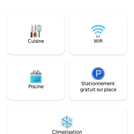
transports. Le « 
d'un projecteur Séjour confortable sans
parfaitement équi
fumer dans l'immeuble · Toutes les
confortable. Cha
chambres sont équipées d'une
équipée de tout le
connexion Wi-Fi, et vous pouvez vous
une connexion Wi-
connecter n'importe où dans l'hôtel ainsi
télévision et la cl
que dans la chambre Vue sur le Skytree
garantir un séjour
depuis le toit ◆Accès Environ 9 minutes
Cuisine
Wifi
chambres et salle
à pied de la gare d'Asakusa De l'hôtel,
offrent aux voyag
vous pouvez marcher jusqu'aux sites
et des installations
touristiques d'Asakusa tels que « Temple
pratiques. Les services que nous offrons
Sensoji », Hanayashiki et Hoppy Street !
Fourniture de serv
◆Taille de la chambre: environ 10
demande, consign
pouces Lit deux places.x1 Séparation des
immédiat à la cha
toilettes et de la douche ♦Foire aux
nettoyage, fourn
questions Pouvez-vous annuler la
Stationnement
Piscine
identiques à celles
réservation pour obtenir un
gratuit sur place
des brosses à dent
remboursement intégral ? Veuillez noter
toilette, service 
que⇒ toutes les réservations seront
disponible si néc
traitées conformément aux conditions
en coréen, anglais 
d'annulation au moment de la
blanchisserie, dépa
réservation. Puis-je utiliser le
consultation sur les
stationnement ? Veuillez utiliser le
gérant coréen, an
parking du quartier car il ne se trouve
Climatisation
hôtel de luxe, fer