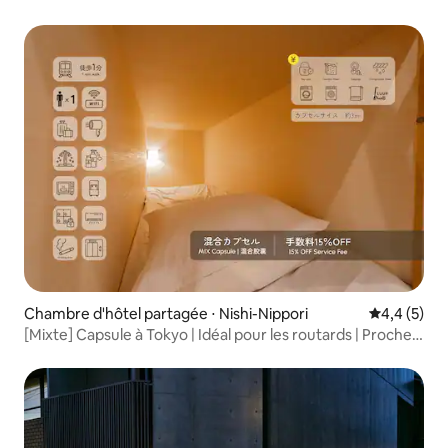
Chambre d'hôtel partagée ⋅ Nishi-Nippori
Évaluation 
4,4 (5)
[Mixte] Capsule à Tokyo | Idéal pour les routards | Proche
de la station