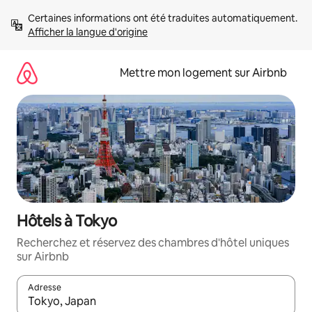
Aller
Certaines informations ont été traduites automatiquement. 
directement
Afficher la langue d'origine
au
contenu
Mettre mon logement sur Airbnb
Hôtels à Tokyo
Recherchez et réservez des chambres d'hôtel uniques
sur Airbnb
Adresse
Lorsque les résultats s'affichent, utilisez les flèches vers le hau