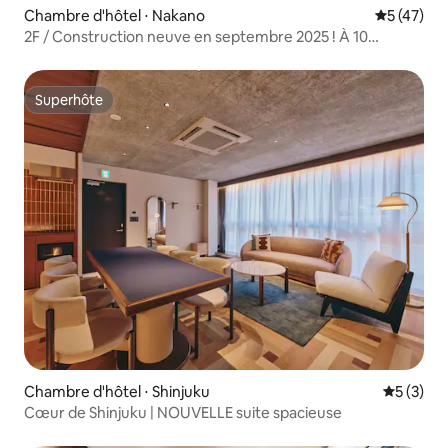
Chambre d'hôtel ⋅ Nakano
Évaluation
5 (47)
2F / Construction neuve en septembre 2025 ! À 10
minutes de la gare de Shinjuku, idéal pour les visites et le
shopping, avec un supermarché et une supérette à
proximité
Superhôte
Superhôte
Chambre d'hôtel ⋅ Shinjuku
Évaluatio
5 (3)
Cœur de Shinjuku | NOUVELLE suite spacieuse