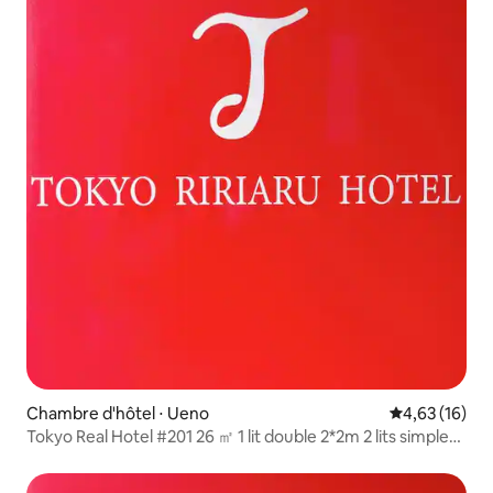
Chambre d'hôtel ⋅ Ueno
Évaluation mo
4,63 (16)
Tokyo Real Hotel #201 26 ㎡ 1 lit double 2*2m 2 lits simples
1,95*1m Peut accueillir 4 personnes