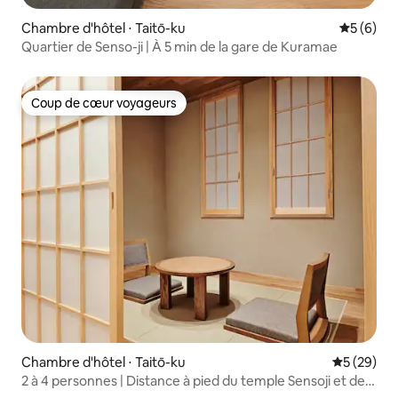
Chambre d'hôtel ⋅ Taitō-ku
Évaluatio
5 (6)
Quartier de Senso-ji | À 5 min de la gare de Kuramae
Coup de cœur voyageurs
Coup de cœur voyageurs
Chambre d'hôtel ⋅ Taitō-ku
Évaluation
5 (29)
2 à 4 personnes | Distance à pied du temple Sensoji et de
Tokyo Skytree | Aéroport direct | Chambre au sol Tatami |