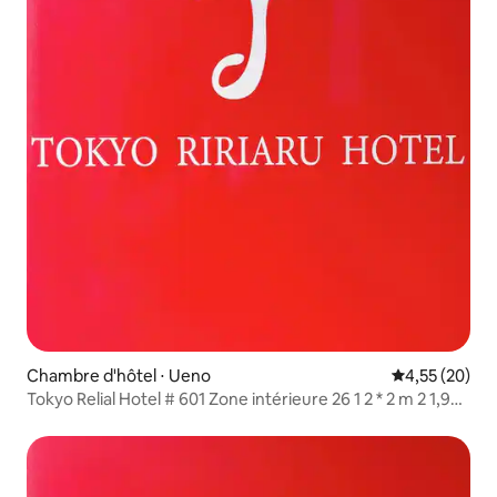
Chambre d'hôtel ⋅ Ueno
Évaluation mo
4,55 (20)
Tokyo Relial Hotel # 601 Zone intérieure 26 1 2 * 2 m 2 1,95 *
1 m petit lit peut accueillir 4 personnes en même temps