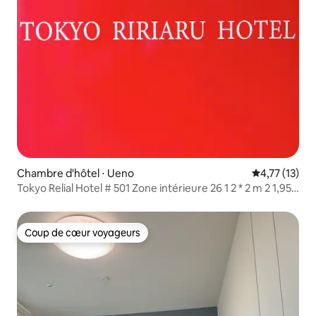
Chambre d'hôtel ⋅ Ueno
Évaluation mo
4,77 (13)
Tokyo Relial Hotel # 501 Zone intérieure 26 1 2 * 2 m 2 1,95 *
1 m petit lit peut accueillir 4 personnes en même temps
Coup de cœur voyageurs
Coup de cœur voyageurs