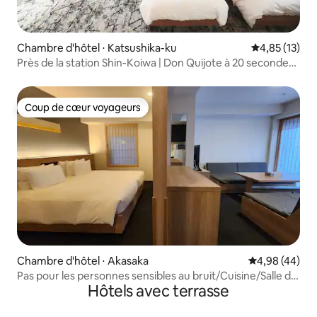
Chambre d'hôtel ⋅ Katsushika-ku
Évaluation mo
4,85 (13)
Près de la station Shin-Koiwa | Don Quijote à 20 secondes |
Liaison directe avec Shinjuku, Akihabara et Tokyo | À
proximité de la rue commerçante | Restauration pratique |
EV disponible | Consigne à bagages possible
Coup de cœur voyageurs
Coup de cœur voyageurs
Chambre d'hôtel ⋅ Akasaka
Évaluation mo
4,98 (44)
Pas pour les personnes sensibles au bruit/Cuisine/Salle de
Hôtels avec terrasse
bain/Pour 4