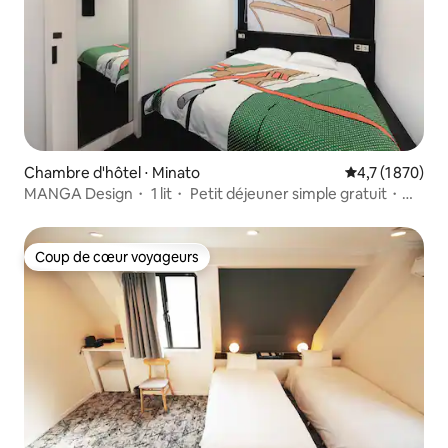
Chambre d'hôtel ⋅ Minato
Évaluation moy
4,7 (1 870)
MANGA Design・ 1 lit・ Petit déjeuner simple gratuit・
4 stations
Coup de cœur voyageurs
Coup de cœur voyageurs