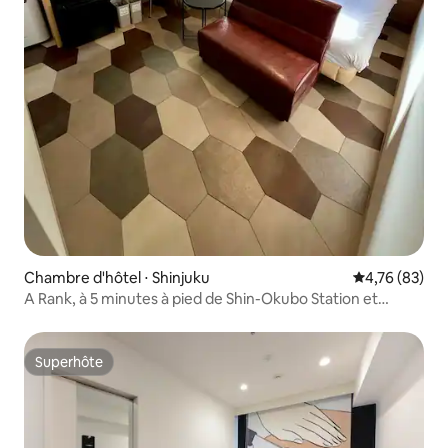
Chambre d'hôtel ⋅ Shinjuku
Évaluation mo
4,76 (83)
A Rank, à 5 minutes à pied de Shin-Okubo Station et
Kabukicho, pour les affaires et le tourisme
Superhôte
Superhôte