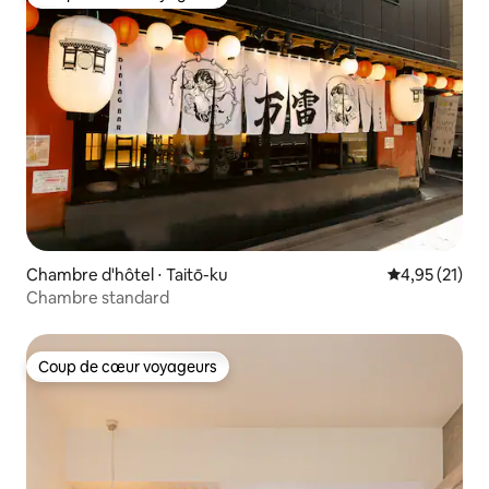
Coup de cœur voyageurs
Chambre d'hôtel ⋅ Taitō-ku
Évaluation mo
4,95 (21)
Chambre standard
Coup de cœur voyageurs
Coup de cœur voyageurs