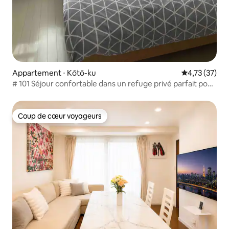
Appartement ⋅ Kōtō-ku
Évaluation mo
4,73 (37)
# 101 Séjour confortable dans un refuge privé parfait pour
les étudiants de l'Université des sciences de Tokyo, de
l'Université Sophia et de l'Université Meiji
Coup de cœur voyageurs
Coup de cœur voyageurs