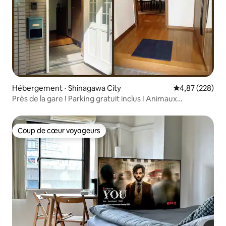
Hébergement ⋅ Shinagawa City
Évaluation moy
4,87 (228)
Près de la gare ! Parking gratuit inclus ! Animaux
acceptés !
Coup de cœur voyageurs
Coup de cœur voyageurs