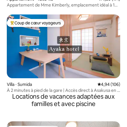
Appartement de Mme Kimberly, emplacement idéal à 1
minute à pied de la gare, appartement familial k-10
Coup de cœur voyageurs
Coups de cœur voyageurs les plus appréciés
Villa ⋅ Sumida
Évaluation moy
4,94 (106)
À 2 minutes à pied de la gare | Accès direct à Asakusa en 5
Locations de vacances adaptées aux
minutes | Accès direct à Ginza et Shibuya | À proximité de
la tour Skytree | Accès direct aux aéroports de Narita et
familles et avec piscine
Haneda | Location de la villa entière