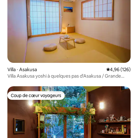
Villa ⋅ Asakusa
Évaluation moy
4,96 (126)
Villa Asakusa yoshi à quelques pas d'Asakusa / Grande
superficie pouvant accueillir 12 personnes / Parking
gratuit
Coup de cœur voyageurs
Coup de cœur voyageurs