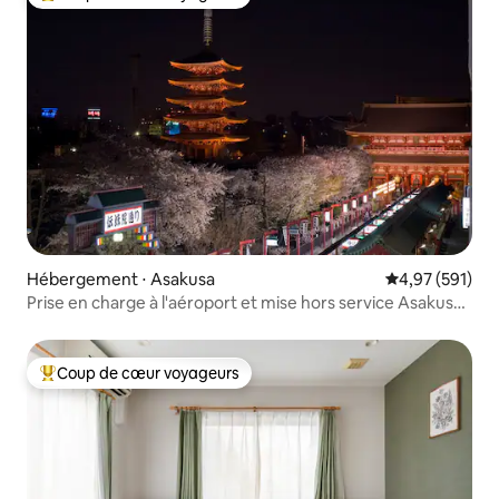
Coups de cœur voyageurs les plus appréciés
Hébergement ⋅ Asakusa
Évaluation moy
4,97 (591)
Prise en charge à l'aéroport et mise hors service Asakusa
New house
Coup de cœur voyageurs
Coups de cœur voyageurs les plus appréciés