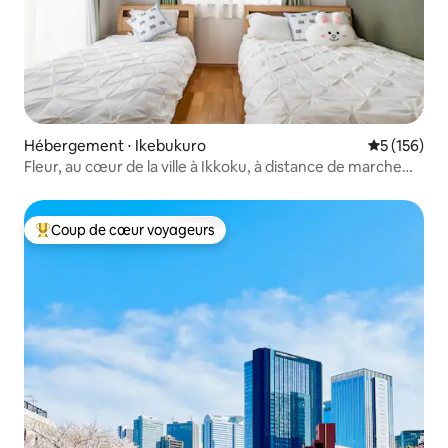
Hébergement ⋅ Ikebukuro
Évaluation 
5 (156)
Fleur, au cœur de la ville à Ikkoku, à distance de marche
des transports et du paradis du shopping · Entièrement
équipé, vous pouvez vous enregistrer avec vos bagages,
nous avons créé avec soin un foyer chaleureux pour votre
Coup de cœur voyageurs
Coups de cœur voyageurs les plus appréciés
voyage