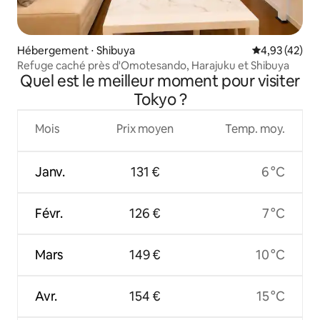
Hébergement ⋅ Shibuya
Évaluation mo
4,93 (42)
Refuge caché près d'Omotesando, Harajuku et Shibuya
Quel est le meilleur moment pour visiter
Tokyo ?
Mois
Prix moyen
Temp. moy.
Janv.
131 €
6 °C
Févr.
126 €
7 °C
Mars
149 €
10 °C
Avr.
154 €
15 °C