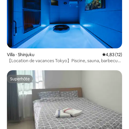
Villa ⋅ Shinjuku
Évaluation mo
4,83 (12)
【Location de vacances Tokyo】Piscine, sauna, barbecue,
10 personnes
Superhôte
Superhôte