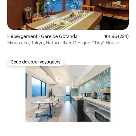
Hébergement ⋅ Gare de Gotanda
Évaluation moy
4,96 (224)
Minato-ku, Tokyo, Nature-Rich-Designer"Tiny" House
Coup de cœur voyageurs
Coup de cœur voyageurs