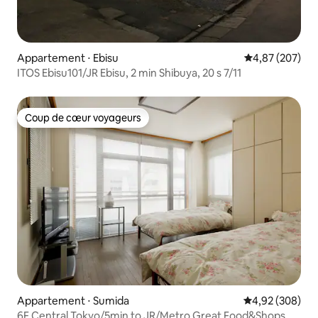
Appartement ⋅ Ebisu
Évaluation moy
4,87 (207)
ITOS Ebisu101/JR Ebisu, 2 min Shibuya, 20 s 7/11
Coup de cœur voyageurs
Coup de cœur voyageurs
Appartement ⋅ Sumida
Évaluation moy
4,92 (308)
6F Central Tokyo/5min to JR/Metro Great Food&Shops