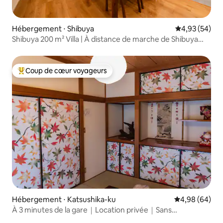
Hébergement ⋅ Shibuya
Évaluation mo
4,93 (54)
Shibuya 200 m² Villa | À distance de marche de Shibuya
Scramble | MAX 18 personnes | 6 chambres | Parking
disponible
Coup de cœur voyageurs
Coups de cœur voyageurs les plus appréciés
Hébergement ⋅ Katsushika-ku
Évaluation mo
4,98 (64)
À 3 minutes de la gare｜Location privée｜Sans
changement pour Asakusa, Ueno, Ginza, Roppongi,