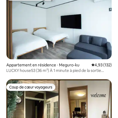
Appartement en résidence ⋅ Meguro-ku
Évaluation moy
4,93 (132)
LUCKY house53 (36 m²) À 1 minute à pied de la sortie
ouest de la gare JR Meguro
Coup de cœur voyageurs
Coup de cœur voyageurs