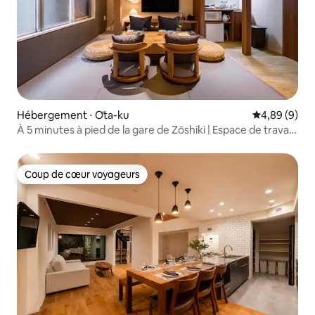
Hébergement ⋅ Ōta-ku
Évaluation m
4,89 (9)
À 5 minutes à pied de la gare de Zōshiki | Espace de travail
entièrement équipé | Accès illimité à la salle de sport et à
la piscine | Maison individuelle privée | Jusqu’à
4 personnes | Séjours de longue durée bienvenus
Coup de cœur voyageurs
Coup de cœur voyageurs