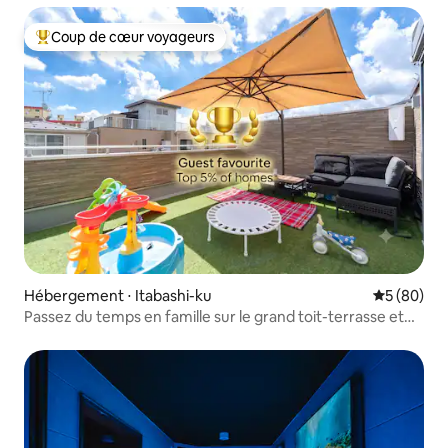
Shibuya｜9 personnes｜Bus direct pour Haneda｜Kita-
Senju｜KK
Coup de cœur voyageurs
Coups de cœur voyageurs les plus appréciés
Hébergement ⋅ Itabashi-ku
Évaluation
5 (80)
Passez du temps en famille sur le grand toit-terrasse et
dans le salon spacieux | Quartier d'Ikebukuro | 3 chambres
| 7 lits | Toit-terrasse