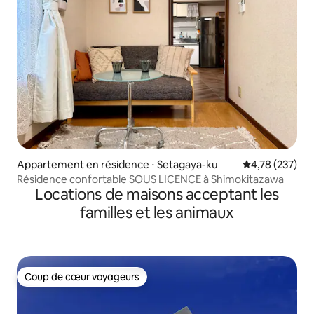
Appartement en résidence ⋅ Setagaya-ku
Évaluation moy
4,78 (237)
Résidence confortable SOUS LICENCE à Shimokitazawa
Locations de maisons acceptant les
familles et les animaux
Coup de cœur voyageurs
Coup de cœur voyageurs