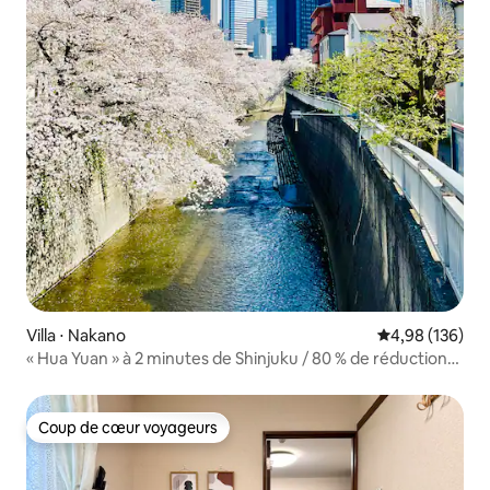
Villa ⋅ Nakano
Évaluation moy
4,98 (136)
« Hua Yuan » à 2 minutes de Shinjuku / 80 % de réduction
pour les nouvelles chambres [Villa indépendante haut de
gamme avec vue sur la rivière et sur les cerisiers en fleurs,
rare à Shinjuku] Spacieuse et confortable / Shinjuku /
Coup de cœur voyageurs
Coup de cœur voyageurs
Quartier d'affaires du centre de Shibuya