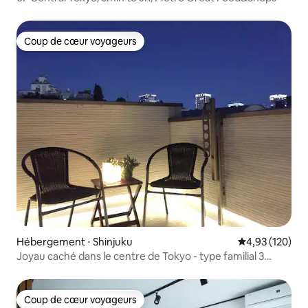
Coup de cœur voyageurs
Coup de cœur voyageurs
Hébergement ⋅ Shinjuku
Évaluation moy
4,93 (120)
Joyau caché dans le centre de Tokyo - type familial 3
chambres
Coup de cœur voyageurs
Coup de cœur voyageurs