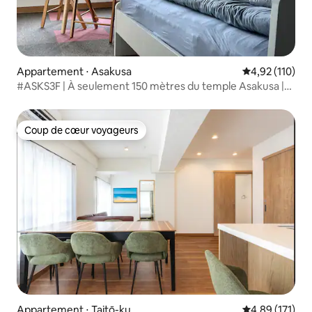
Appartement ⋅ Asakusa
Évaluation moy
4,92 (110)
#ASKS3F | À seulement 150 mètres du temple Asakusa |
Appartement ensoleillé et heureux | Excellent
emplacement
Coup de cœur voyageurs
Coup de cœur voyageurs
Appartement ⋅ Taitō-ku
Évaluation moy
4,89 (171)