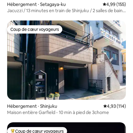
Hébergement ⋅ Setagaya-ku
Évaluation moy
4,99 (155)
Jacuzzi / 13 minutes en train de Shinjuku / 2 salles de bains
/ 2 toilettes / parking gratuit / 6 minutes à pied de la
station la plus proche / 145 m²
Coup de cœur voyageurs
Coup de cœur voyageurs
Hébergement ⋅ Shinjuku
Évaluation moy
4,93 (114)
Maison entière Garfield - 10 min à pied de 3chome
Coup de cœur voyageurs