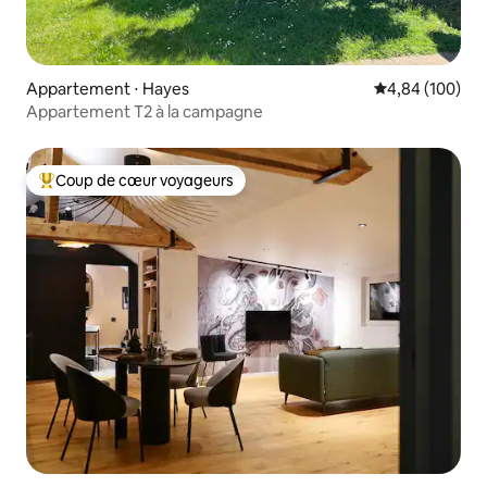
Appartement ⋅ Hayes
Évaluation moy
4,84 (100)
Appartement T2 à la campagne
Coup de cœur voyageurs
Coups de cœur voyageurs les plus appréciés