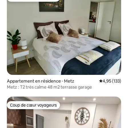
Coup de cœur voyageurs
Appartement en résidence ⋅ Metz
Évaluation moy
4,95 (133)
Metz : T2 très calme 48 m2 terrasse garage
Coup de cœur voyageurs
Coup de cœur voyageurs