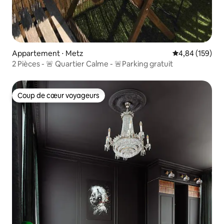
Appartement ⋅ Metz
Évaluation moy
4,84 (159)
2 Pièces - 🚨 Quartier Calme - 🚨Parking gratuit
Coup de cœur voyageurs
Coup de cœur voyageurs