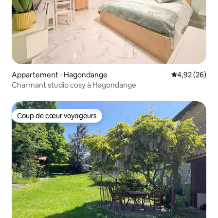
Appartement ⋅ Hagondange
Évaluation mo
4,92 (26)
Charmant studio cosy à Hagondange
Coup de cœur voyageurs
Coup de cœur voyageurs