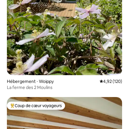
Hébergement ⋅ Woippy
Évaluation moy
4,92 (120)
La ferme des 2 Moulins
Coup de cœur voyageurs
Coups de cœur voyageurs les plus appréciés