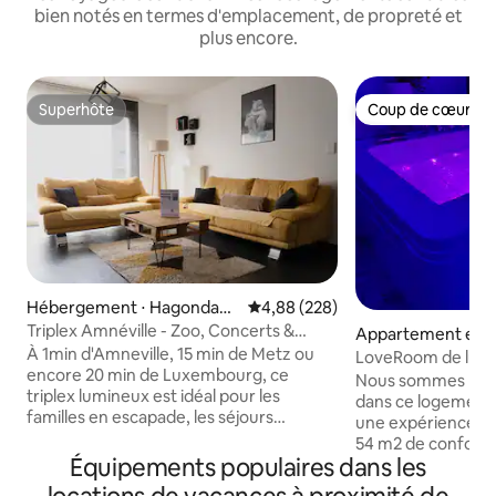
bien notés en termes d'emplacement, de propreté et
plus encore.
Superhôte
Coup de cœur vo
Superhôte
Coup de cœur vo
Hébergement ⋅ Hagondang
Évaluation moyenne sur la base 
4,88 (228)
e
Triplex Amnéville - Zoo, Concerts &
Appartement en r
Thermes à pied
À 1min d'Amneville, 15 min de Metz ou
⋅ Metz
LoveRoom de luxe:
encore 20 min de Luxembourg, ce
vapeur,écran300
Nous sommes ravis
triplex lumineux est idéal pour les
dans ce logement I
familles en escapade, les séjours
une expérience UN
détente à Amnéville ou les frontaliers en
54 m2 de confort et
déplacement ✨ Les points forts - 2
Équipements populaires dans les
comprenant deux b
chambres & 2 salles de bain sur niveaux
vue dégagée ( un 