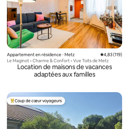
Appartement en résidence ⋅ Metz
Évaluation moy
4,83 (119)
Le Maginot • Charme & Confort • Vue Toits de Metz
Location de maisons de vacances
adaptées aux familles
Coup de cœur voyageurs
Coups de cœur voyageurs les plus appréciés