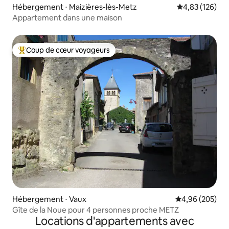
Hébergement ⋅ Maizières-lès-Metz
Évaluation moy
4,83 (126)
Appartement dans une maison
Coup de cœur voyageurs
Coups de cœur voyageurs les plus appréciés
Hébergement ⋅ Vaux
Évaluation moy
4,96 (205)
Gîte de la Noue pour 4 personnes proche METZ
Locations d'appartements avec