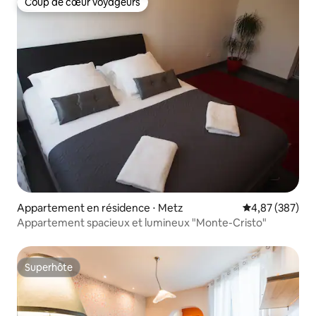
Coup de cœur voyageurs
Coup de cœur voyageurs
Appartement en résidence ⋅ Metz
Évaluation moy
4,87 (387)
Appartement spacieux et lumineux "Monte-Cristo"
Superhôte
Superhôte