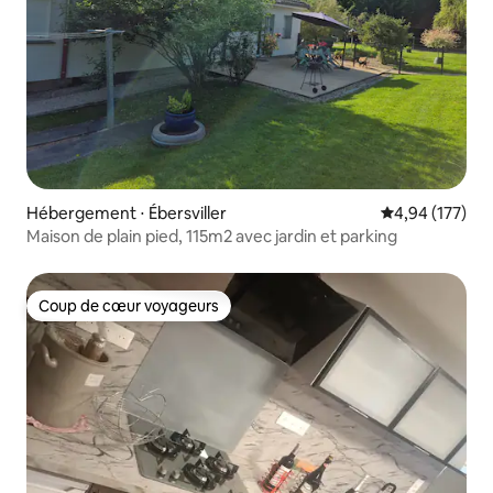
Hébergement ⋅ Ébersviller
Évaluation moy
4,94 (177)
Maison de plain pied, 115m2 avec jardin et parking
Coup de cœur voyageurs
Coup de cœur voyageurs