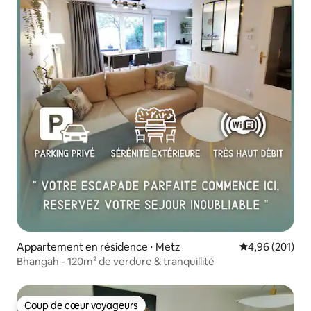
Appartement en résidence ⋅ Metz
Évaluation moy
4,96 (201)
Bhangah - 120m² de verdure & tranquillité
Coup de cœur voyageurs