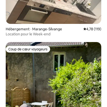
Hébergement ⋅ Marange-Silvange
Évaluation moy
4,78 (119)
Location pour le Week-end
Coup de cœur voyageurs
Coup de cœur voyageurs