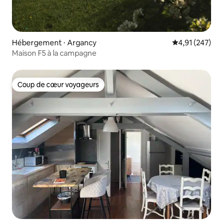
Hébergement ⋅ Argancy
Évaluation moy
4,91 (247)
Maison F5 à la campagne
Coup de cœur voyageurs
Coup de cœur voyageurs