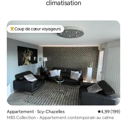
climatisation
Coup de cœur voyageurs
Coups de cœur voyageurs les plus appréciés
Appartement ⋅ Scy-Chazelles
Évaluation moy
4,99 (199)
MBS Collection - Appartement contemporain au calme