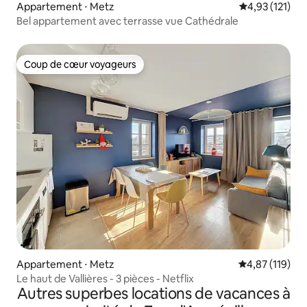
Appartement ⋅ Metz
Évaluation moy
4,93 (121)
Bel appartement avec terrasse vue Cathédrale
Coup de cœur voyageurs
Coup de cœur voyageurs
Appartement ⋅ Metz
Évaluation moy
4,87 (119)
Le haut de Vallières - 3 pièces - Netflix
Autres superbes locations de vacances à