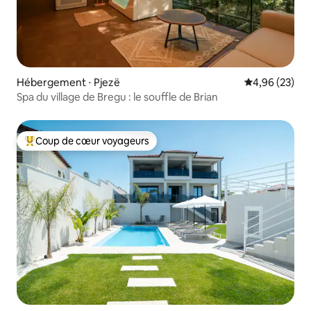
Hébergement ⋅ Pjezë
Évaluation mo
4,96 (23)
Spa du village de Bregu : le souffle de Brian
Coup de cœur voyageurs
Coups de cœur voyageurs les plus appréciés