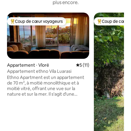
plus encore.
Coup de cœur voyageurs
Coup de cœur 
Coups de cœur voyageurs les plus appréciés
Coups de cœur vo
Appartement ⋅ Vlorë
Évaluation moyenne sur la 
5 (11)
Appartement ethno Vila Luarasi
Ethno Apartment est un appartement
de 70 m², à moitié monolithique et à
moitié vitré, offrant une vue sur la
nature et sur la mer. Il s'agit d'une
structure en espace ouvert où les
personnes ressentent les éléments de la
nature sous toutes leurs formes. Pour
accéder à l'appartement, vous devrez
monter 37 marches avec 3 paliers.
L'environnement offre tout ce dont