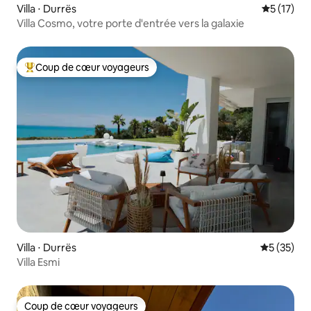
Villa ⋅ Durrës
Évaluation
5 (17)
Villa Cosmo, votre porte d'entrée vers la galaxie
Coup de cœur voyageurs
Coups de cœur voyageurs les plus appréciés
Villa ⋅ Durrës
Évaluation
5 (35)
Villa Esmi
Coup de cœur voyageurs