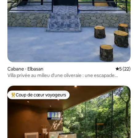
Cabane ⋅ Elbasan
Évaluation
5 (22)
Villa privée au milieu d'une oliveraie : une escapade
parfaite dans la nature
Coup de cœur voyageurs
Coups de cœur voyageurs les plus appréciés