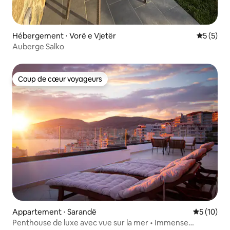
Hébergement ⋅ Vorë e Vjetër
Évaluatio
5 (5)
Auberge Salko
Coup de cœur voyageurs
Coup de cœur voyageurs
Appartement ⋅ Sarandë
Évaluation
5 (10)
Penthouse de luxe avec vue sur la mer • Immense