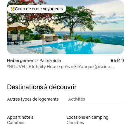
Coup de cœur voyageurs
Coups de cœur voyageurs les plus appréciés
Hébergement ⋅ Palma Sola
Évaluation
5 (41)
*NOUVELLE Infinity House près d'El Yunque (piscine
privée)
Destinations à découvrir
Autres types de logements
Activités
Appart'hôtels
Locations en camping
Caraïbes
Caraïbes