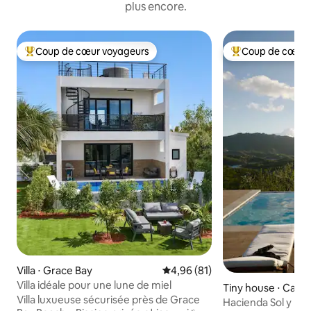
plus encore.
Coup de cœur voyageurs
Coup de cœur 
Coups de cœur voyageurs les plus appréciés
Coups de cœur vo
Villa ⋅ Grace Bay
Évaluation moyenne sur la base
4,96 (81)
Villa idéale pour une lune de miel
Tiny house ⋅ Caonil
Villa luxueuse sécurisée près de Grace
Hacienda Sol y Lu