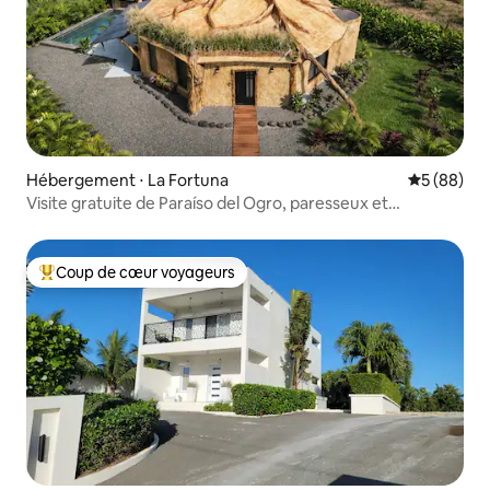
Hébergement ⋅ La Fortuna
Évaluation
5 (88)
Visite gratuite de Paraíso del Ogro, paresseux et
équitation
Coup de cœur voyageurs
Coups de cœur voyageurs les plus appréciés