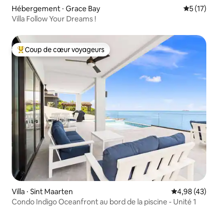
Hébergement ⋅ Grace Bay
Évaluation
5 (17)
Villa Follow Your Dreams !
Coup de cœur voyageurs
Coups de cœur voyageurs les plus appréciés
Villa ⋅ Sint Maarten
Évaluation mo
4,98 (43)
Condo Indigo Oceanfront au bord de la piscine - Unité 1