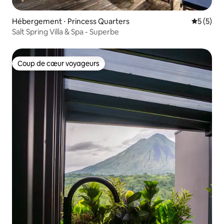
Hébergement ⋅ Princess Quarters
Évaluatio
5 (5)
Salt Spring Villa & Spa - Superbe
Coup de cœur voyageurs
Coup de cœur voyageurs