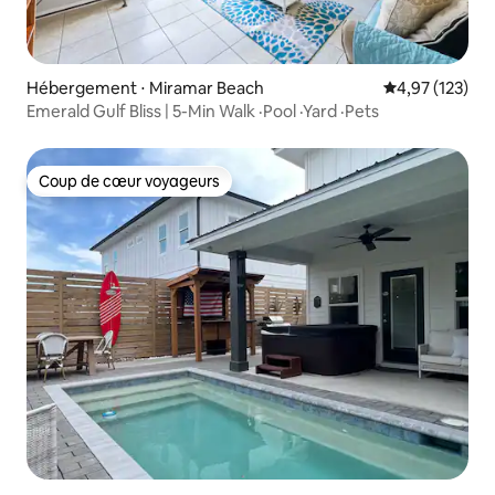
Hébergement ⋅ Miramar Beach
Évaluation moy
4,97 (123)
Emerald Gulf Bliss | 5-Min Walk ·Pool ·Yard ·Pets
Coup de cœur voyageurs
Coup de cœur voyageurs