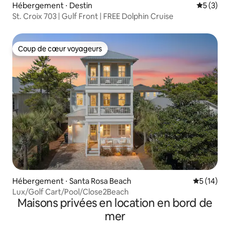
Hébergement ⋅ Destin
Évaluatio
5 (3)
St. Croix 703 | Gulf Front | FREE Dolphin Cruise
Coup de cœur voyageurs
Coup de cœur voyageurs
Hébergement ⋅ Santa Rosa Beach
Évaluation
5 (14)
Lux/Golf Cart/Pool/Close2Beach
Maisons privées en location en bord de
mer