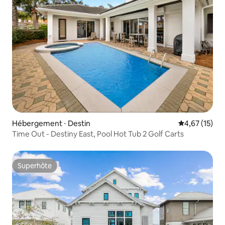
Hébergement ⋅ Destin
Évaluation mo
4,67 (15)
Time Out - Destiny East, Pool Hot Tub 2 Golf Carts
Superhôte
Superhôte