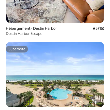
Hébergement ⋅ Destin Harbor
Évaluation
5 (15)
Destin Harbor Escape
Superhôte
Superhôte