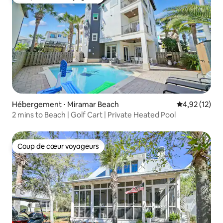
Coup de cœur voyageurs
Hébergement ⋅ Miramar Beach
Évaluation mo
4,92 (12)
2 mins to Beach | Golf Cart | Private Heated Pool
Coup de cœur voyageurs
Coup de cœur voyageurs