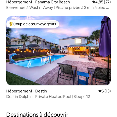
Hébergement ⋅ Panama City Beach
Évaluation mo
4,85 (27)
Bienvenue à Wastin' Away ! Piscine privée à 2 min à pied de
la plage
Coup de cœur voyageurs
Coups de cœur voyageurs les plus appréciés
Hébergement ⋅ Destin
Évaluation
5 (13)
Destin Dolphin | Private Heated Pool | Sleeps 12
Destinations à découvrir