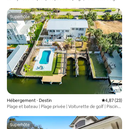
piscine chauffée
Superhôte
Superhôte
Hébergement ⋅ Destin
Évaluation mo
4,87 (23)
Plage et bateau | Plage privée | Voiturette de golf | Piscine
| Jacuzzi
Superhôte
Superhôte