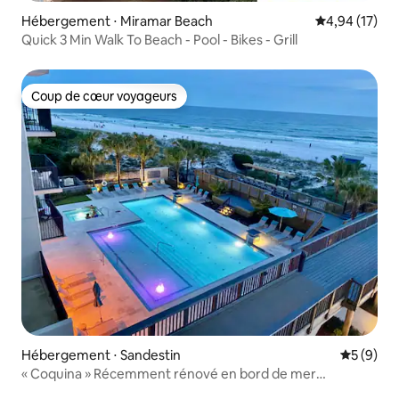
Hébergement ⋅ Miramar Beach
Évaluation mo
4,94 (17)
Quick 3 Min Walk To Beach - Pool - Bikes - Grill
Coup de cœur voyageurs
Coup de cœur voyageurs
Hébergement ⋅ Sandestin
Évaluatio
5 (9)
« Coquina » Récemment rénové en bord de mer
Sandestin