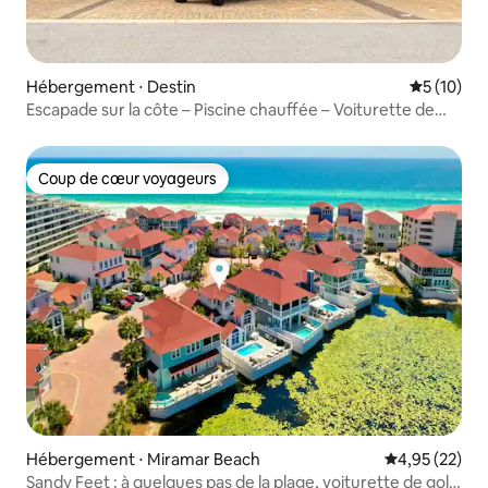
Hébergement ⋅ Destin
Évaluation
5 (10)
Escapade sur la côte – Piscine chauffée – Voiturette de
golf – Vélos !
Coup de cœur voyageurs
Coup de cœur voyageurs
Hébergement ⋅ Miramar Beach
Évaluation mo
4,95 (22)
Sandy Feet : à quelques pas de la plage, voiturette de golf,