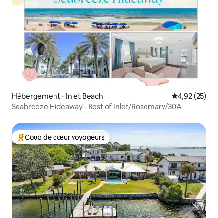
Hébergement ⋅ Inlet Beach
Évaluation mo
4,92 (25)
Seabreeze Hideaway– Best of Inlet/Rosemary/30A
Coup de cœur voyageurs
Coups de cœur voyageurs les plus appréciés