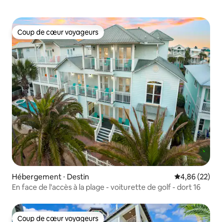
Coup de cœur voyageurs
Coup de cœur voyageurs
Hébergement ⋅ Destin
Évaluation mo
4,86 (22)
En face de l'accès à la plage - voiturette de golf - dort 16
Coup de cœur voyageurs