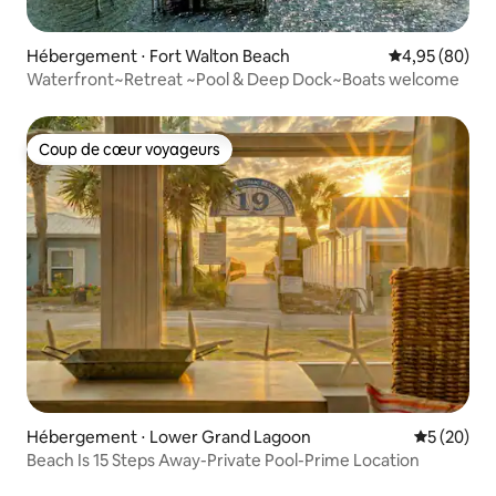
Hébergement ⋅ Fort Walton Beach
Évaluation mo
4,95 (80)
Waterfront~Retreat ~Pool & Deep Dock~Boats welcome
Coup de cœur voyageurs
Coup de cœur voyageurs
Hébergement ⋅ Lower Grand Lagoon
Évaluation
5 (20)
Beach Is 15 Steps Away-Private Pool-Prime Location