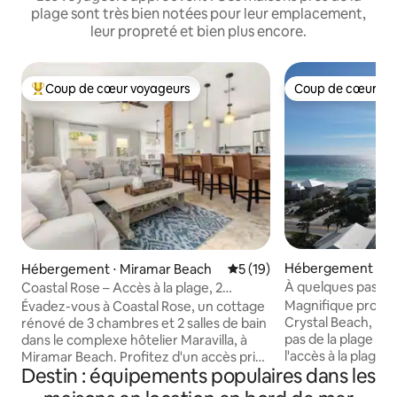
plage sont très bien notées pour leur emplacement,
leur propreté et bien plus encore.
Coup de cœur voyageurs
Coup de cœur vo
Coups de cœur voyageurs les plus appréciés
Coup de cœur vo
Hébergement ⋅ De
Hébergement ⋅ Miramar Beach
Évaluation moyenne sur la b
5 (19)
À quelques pas de l
Coastal Rose – Accès à la plage, 2
restaurants à pied,
piscines et voiturettes de golf
Magnifique propri
Évadez-vous à Coastal Rose, un cottage
Crystal Beach, lit
rénové de 3 chambres et 2 salles de bain
pas de la plage - 
dans le complexe hôtelier Maravilla, à
l'accès à la plage 
Miramar Beach. Profitez d'un accès privé
Destin : équipements populaires dans les
Détendez-vous sur
à la plage, de 2 piscines, de courts de
surdimensionné en
tennis et de pickleball, et de