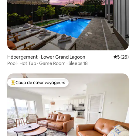
Hébergement ⋅ Lower Grand Lagoon
Évaluation
5 (26)
Pool · Hot Tub · Game Room · Sleeps 18
Coup de cœur voyageurs
Coups de cœur voyageurs les plus appréciés