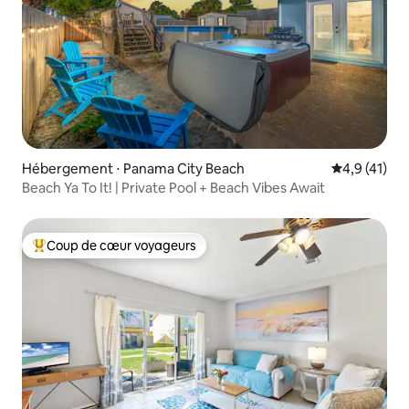
Hébergement ⋅ Panama City Beach
Évaluation m
4,9 (41)
Beach Ya To It! | Private Pool + Beach Vibes Await
Coup de cœur voyageurs
Coups de cœur voyageurs les plus appréciés