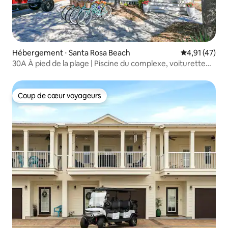
Hébergement ⋅ Santa Rosa Beach
Évaluation mo
4,91 (47)
30A À pied de la plage | Piscine du complexe, voiturette
de golf, vélos
Coup de cœur voyageurs
Coup de cœur voyageurs