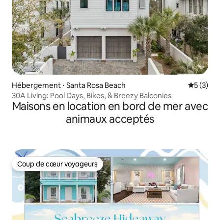
Hébergement ⋅ Santa Rosa Beach
Évaluatio
5 (3)
30A Living: Pool Days, Bikes, & Breezy Balconies
Maisons en location en bord de mer avec
animaux acceptés
Coup de cœur voyageurs
Coup de cœur voyageurs