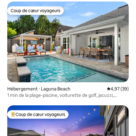
Coup de cœur voyageurs
Coup de cœur voyageurs
Hébergement ⋅ Laguna Beach
Évaluation mo
4,97 (39)
1 min de la plage-piscine, voiturette de golf, jacuzzi,
brasero
Coup de cœur voyageurs
Coups de cœur voyageurs les plus appréciés