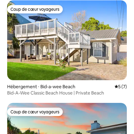
Coup de cœur voyageurs
Coup de cœur voyageurs
Hébergement ⋅ Bid-a-wee Beach
Évaluatio
5 (7)
Bid-A-Wee Classic Beach House | Private Beach
Coup de cœur voyageurs
Coup de cœur voyageurs