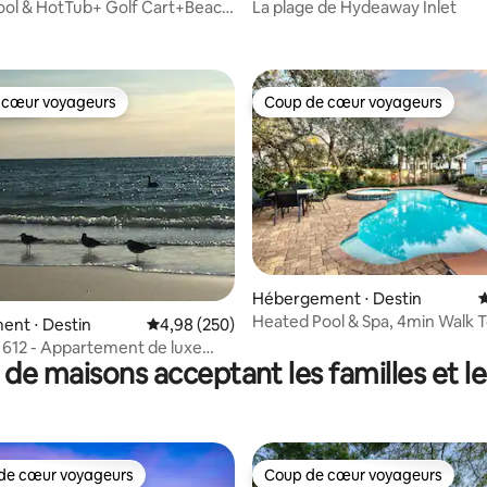
each
ool & HotTub+ Golf Cart+Beach
La plage de Hydeaway Inlet
 cœur voyageurs
Coup de cœur voyageurs
 cœur voyageurs
Coup de cœur voyageurs
la base de 202 commentaires : 4,84 sur 5
Hébergement ⋅ Destin
É
Heated Pool & Spa, 4min Walk T
ent ⋅ Destin
Évaluation moyenne sur la base de 250 commen
4,98 (250)
Zula Life
f 612 - Appartement de luxe
 de maisons acceptant les familles et l
ur la plage à Destin
de cœur voyageurs
Coup de cœur voyageurs
 cœur voyageurs les plus appréciés
Coup de cœur voyageurs