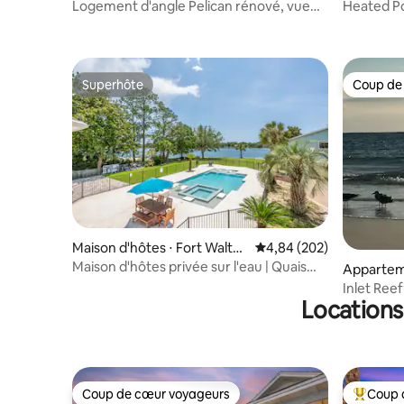
Destin
Logement d'angle Pelican rénové, vue
Heated P
imprenable sur l'océan !
Service
Superhôte
Coup de
Superhôte
Coup de
Maison d'hôtes ⋅ Fort Walto
Évaluation moyenne sur 
4,84 (202)
n Beach
Maison d'hôtes privée sur l'eau | Quais
Appartem
pour bateaux !
Inlet Ree
Locations
avec vue s
Coup de cœur voyageurs
Coup 
Coup de cœur voyageurs
Coups de