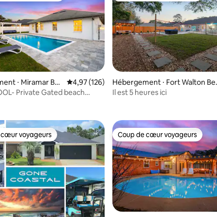
la base de 139 commentaires : 4,96 sur 5
ent ⋅ Miramar Bea
Évaluation moyenne sur la base de 126 comme
4,97 (126)
Hébergement ⋅ Fort Walton Be
h
OOL- Private Gated beach
Il est 5 heures ici
ackyard
 cœur voyageurs
Coup de cœur voyageurs
 cœur voyageurs
Coup de cœur voyageurs