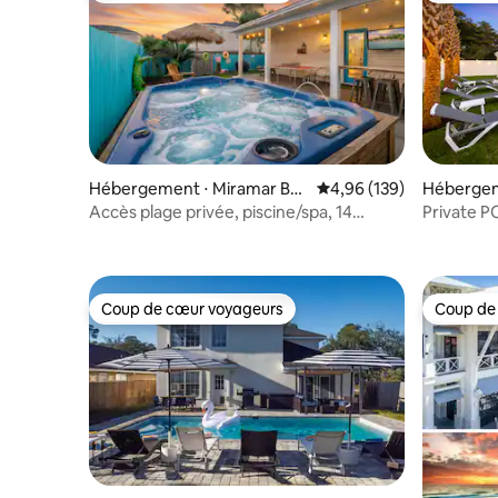
Hébergement ⋅ Miramar Be
Évaluation moyenne sur 
4,96 (139)
Hébergem
ach
ch
Accès plage privée, piscine/spa, 14
Private P
couchages, animaux acceptés
access-b
Coup de cœur voyageurs
Coup de
Coup de cœur voyageurs
Coup de