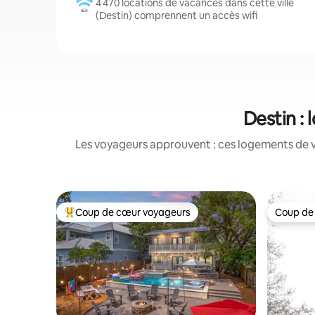
4 470 locations de vacances dans cette ville
(Destin) comprennent un accès wifi
Destin :
Les voyageurs approuvent : ces logements de v
Coup de cœur voyageurs
Coup de
Coups de cœur voyageurs les plus appréciés
Coup de