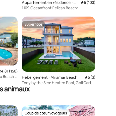
Appartement en résidence ⋅ De
Évaluation moyenne 
5 (103)
stin
1109 Oceanfront Pelican Beach:
Pools/HTubs Fab Loc
Superhôte
Superhôte
valuation moyenne sur la base de 150 commentaires : 4,81 sur 5
4,81 (150)
o Beach -
taires : 4,98 sur 5
Hébergement ⋅ Miramar Beach
Évaluation moyenn
5 (3)
Tony by the Sea: Heated Pool, GolfCart,
es animaux
Prvt Beach
Coup de cœur voyageurs
Coup de cœur voyageurs