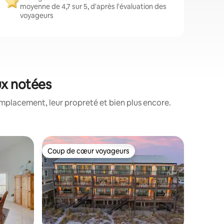
moyenne de 4,7 sur 5, d'après l'évaluation des
voyageurs
ux notées
mplacement, leur propreté et bien plus encore.
Appartem
Coup de cœur voyageurs
Coup de
Coup de cœur voyageurs
Coup de
Destin
Appartem
rénové a
Bienvenu
vacances
Beach Resort !!! Cet
16e étage
plage, off
modernes 