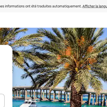
nes informations ont été traduites automatiquement. 
Afficher la lang
hes vers le haut et vers le bas pour les parcourir ou en appuyant et en fai