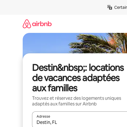
Aller
Certai
directement
au
contenu
Destin&nbsp;: locations
de vacances adaptées
aux familles
Trouvez et réservez des logements uniques
adaptés aux familles sur Airbnb
Adresse
Lorsque les résultats s'affichent, utilisez les flèc