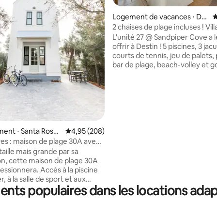
la base de 130 commentaires : 4,98 sur 5
Logement de vacances ⋅ De
É
stin
2 chaises de plage incluses ! Vil
Sandpiper Cove
L'unité 27 @ Sandpiper Cove a 
offrir à Destin ! 5 piscines, 3 jacu
courts de tennis, jeu de palets,
bar de plage, beach-volley et go
de neuf trous GRATUIT inclus ! L
dispose d'une grande terrasse 
d'une connexion Wi-Fi, d'espac
ouverts et est entièrement ré
seulement deux minutes à pied 
plage ! Sandpiper Cove offre u
familial sans ascenseurs. Resta
ent ⋅ Santa Rosa
Évaluation moyenne sur la base de 208 commen
4,95 (208)
bar en bord de mer situés à mo
es : maison de plage 30A avec
1 minute à pied de l'apparteme
 de golf/piscine voisine
taille mais grande par sa
Utilisation gratuite des chaises
n, cette maison de plage 30A
des parasols et des jouets du
essionnera. Accès à la piscine
propriétaire !
r, à la salle de sport et aux
ents populaires dans les locations adap
ages de sable blanc à quelques
maison. Small Waves est situé
égion de Blue Mountain Beach,
éputée pour son charme, ses