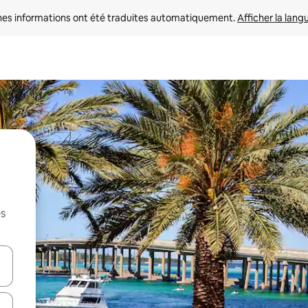
nes informations ont été traduites automatiquement. 
Afficher la lang
es
hes vers le haut et vers le bas pour les parcourir ou en appuyant et en fai