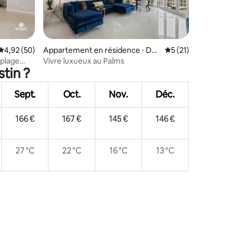
mentaires : 5 sur 5
Évaluation moyenne sur la base de 50 commentaires : 4,92 sur 5
4,92 (50)
Appartement en résidence ⋅ Des
Évaluation moyenne
5 (21)
tin
 plage
Vivre luxueux au Palms
tin ?
Sept.
Oct.
Nov.
Déc.
166 €
167 €
145 €
146 €
27 °C
22 °C
16 °C
13 °C