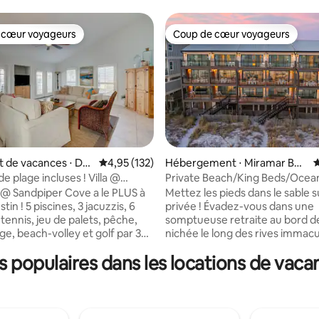
 cœur voyageurs
Coup de cœur voyageurs
 cœur voyageurs
Coup de cœur voyageurs
 la base de 170 commentaires : 4,93 sur 5
 de vacances ⋅ De
Évaluation moyenne sur la base de 132 comme
4,95 (132)
Hébergement ⋅ Miramar Bea
É
ch
de plage incluses ! Villa @
Private Beach/King Beds/Ocea
r Cove
Views/Fire Pit
7 @ Sandpiper Cove a le PLUS à
Mettez les pieds dans le sable s
stin ! 5 piscines, 3 jacuzzis, 6
privée ! Évadez-vous dans une
tennis, jeu de palets, pêche,
somptueuse retraite au bord de
ge, beach-volley et golf par 3
nichée le long des rives immac
ous GRATUIT inclus ! La villa
golfe du Mexique. Sea Esta #5 
populaires dans les locations de vaca
'une grande terrasse privée,
maison de ville de luxe de 3 éta
nexion Wi-Fi, d'espaces
offre une vue panoramique im
t est entièrement rénovée. À
et un accès direct à votre prop
 deux minutes à pied de la
paradis sablonneux privé. Profi
andpiper Cove offre un cadre
l'espace de vie spacieux de no