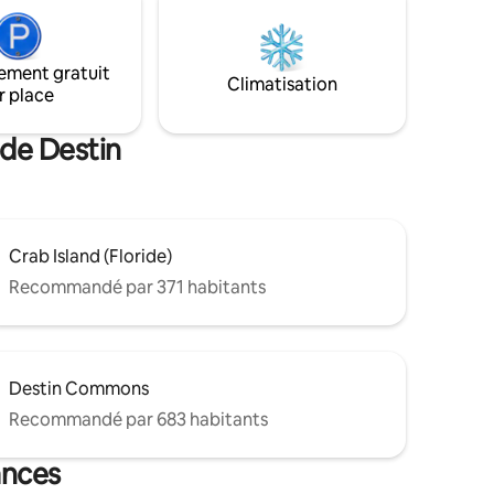
détendez-vous dans les espaces
es de bain
extérieurs entourés d'un espace boisé
usement
paisible la nuit. C'est comme sortir d'un
ement gratuit
monde directement dans un autre.
ropriété
Climatisation
r place
Venez vous détendre et profiter de la
ter !
paix et de la tranquillité de cette retraite
confortable.
 de Destin
Crab Island (Floride)
Recommandé par 371 habitants
Destin Commons
Recommandé par 683 habitants
ances