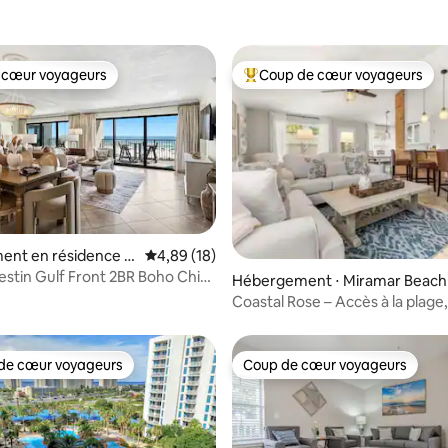
 cœur voyageurs
Coup de cœur voyageurs
 cœur voyageurs
Coups de cœur voyageurs les p
e sur la base de 4 commentaires : 5 sur 5
ent en résidence ⋅
Évaluation moyenne sur la base de 18 comme
4,89 (18)
estin Gulf Front 2BR Boho Chic
Hébergement ⋅ Miramar Beach
y
Coastal Rose – Accès à la plage,
piscines et voiturettes de golf
de cœur voyageurs
Coup de cœur voyageurs
 cœur voyageurs les plus appréciés
Coup de cœur voyageurs