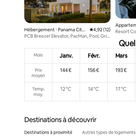
Appartem
Hébergement ⋅ Panama City
Évaluation moyenne su
4,92 (12)
stin
Resort C
Beach
PCB Breeze! Elevator, PacMan, Pool, Grill,
4 Beach C
Quel
Beach
Mois
Janv.
Févr.
Mars
144 €
156 €
193 €
Prix
moyen
12 °C
14 °C
17 °C
Temp.
moy.
Destinations à découvrir
Destinations à proximité
Autres types de logements