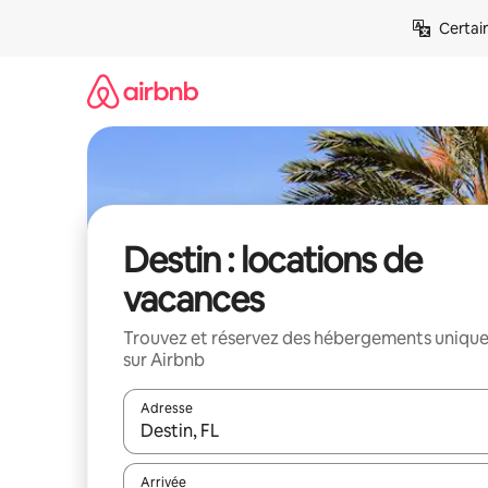
Aller
Certai
directement
au
contenu
Destin : locations de
vacances
Trouvez et réservez des hébergements uniqu
sur Airbnb
Adresse
Lorsque les résultats s'affichent, utilisez les flèc
Arrivée