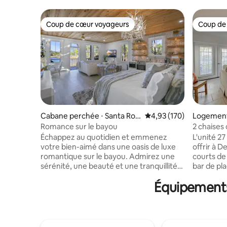
Coup de cœur voyageurs
Coup de
Coup de cœur voyageurs
Coup de
Cabane perchée ⋅ Santa Ros
Évaluation moyenne sur
4,93 (170)
Logement
a Beach
stin
Romance sur le bayou
2 chaises 
Sandpipe
Échappez au quotidien et emmenez
L'unité 2
votre bien-aimé dans une oasis de luxe
offrir à De
romantique sur le bayou. Admirez une
courts de 
sérénité, une beauté et une tranquillité
bar de pla
inégalées depuis chaque fenêtre !
de neuf tr
Équipements 
Profitez d'un mobilier haut de gamme
dispose d
avec beaucoup de lumière naturelle pour
d'une con
une expérience paradisiaque privée.
ouverts e
Évadez-vous loin de tout avec de
seulement
nombreux jeux en plein air : Jenga, jeu de
plage ! S