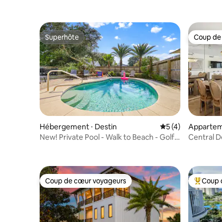
Superhôte
Coup de
Superhôte
Coup de
Hébergement ⋅ Destin
Évaluation moyenn
5 (4)
Appartem
Destin
New! Private Pool - Walk to Beach - Golf
Central D
Cart
w/ Balcon
Coup de cœur voyageurs
Coup 
Coup de cœur voyageurs
Coups de