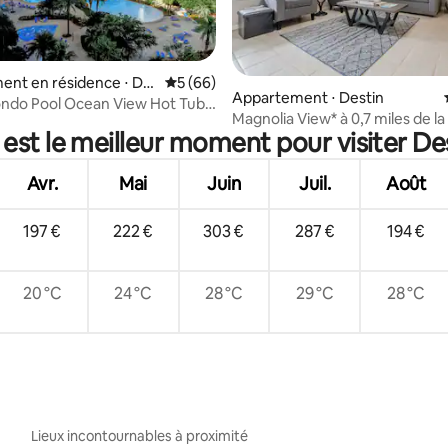
ent en résidence ⋅ De
Évaluation moyenne sur la base de 66 com
5 (66)
r la base de 12 commentaires : 4,92 sur 5
Appartement ⋅ Destin
ondo Pool Ocean View Hot Tub
Magnolia View* à 0,7 miles de la
hair
 est le meilleur moment pour visiter Des
disque mensuel
Avr.
Mai
Juin
Juil.
Août
197 €
222 €
303 €
287 €
194 €
20 °C
24 °C
28 °C
29 °C
28 °C
Lieux incontournables à proximité