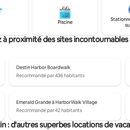
sans ascenseurs. Restaurant et
de ville de 4 chambres et 4 sall
rd de mer situés à moins de
où chaque étage est méticule
à pied de l'appartement.
conçu pour la détente et le
Stationn
n gratuite des chaises longues,
divertissement... ce sera une p
Piscine
su
ols et des jouets du
que vous ne voudrez jamais quit
re !
 à proximité des sites incontournables
Destin Harbor Boardwalk
Recommandé par 436 habitants
Emerald Grande à HarborWalk Village
Recommandé par 42 habitants
in : d'autres superbes locations de vac