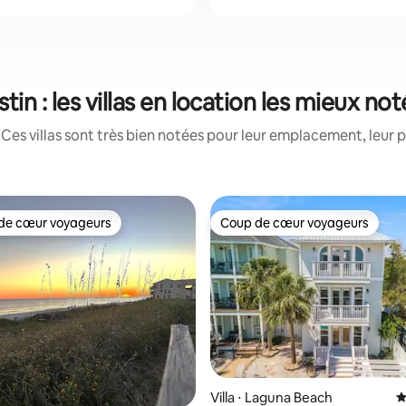
tin : les villas en location les mieux no
Ces villas sont très bien notées pour leur emplacement, leur p
de cœur voyageurs
Coup de cœur voyageurs
 cœur voyageurs les plus appréciés
Coup de cœur voyageurs
 la base de 34 commentaires : 4,85 sur 5
Villa ⋅ Laguna Beach
É