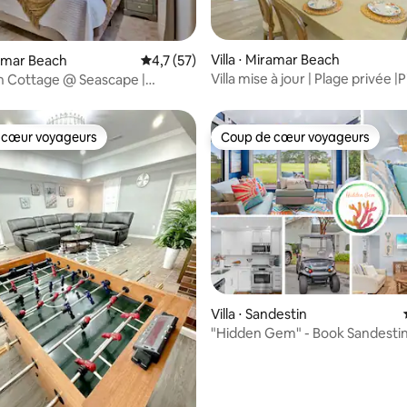
e sur la base de 4 commentaires : 5 sur 5
Villa ⋅ Miramar Beach
ramar Beach
Évaluation moyenne sur la base de 57 comm
4,7 (57)
Villa mise à jour | Plage privée |P
h Cottage @ Seascape |
Tennis et voltige
pecials
 cœur voyageurs
Coup de cœur voyageurs
 cœur voyageurs
Coup de cœur voyageurs
Villa ⋅ Sandestin
"Hidden Gem" - Book Sandestin
Golf Cart!