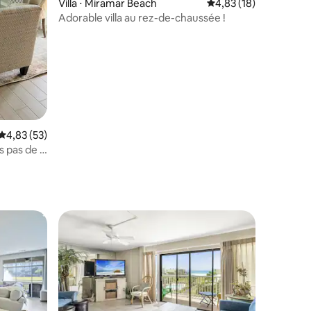
Villa ⋅ Miramar Beach
Évaluation moyenne su
4,83 (18)
Adorable villa au rez-de-chaussée !
ntaires : 4,92 sur 5
Évaluation moyenne sur la base de 53 commentaires : 4,83 sur 5
4,83 (53)
s pas de la
les !