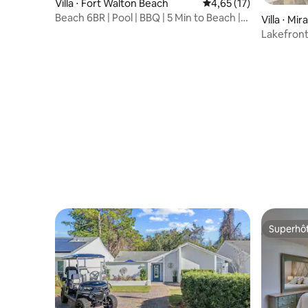
Villa ⋅ Fort Walton Beach
Évaluation moyenne su
4,65 (17)
Beach 6BR | Pool | BBQ | 5 Min to Beach |
Villa ⋅ Mi
Sleep-14
Lakefront
Pool Nea
Superhô
Superhô