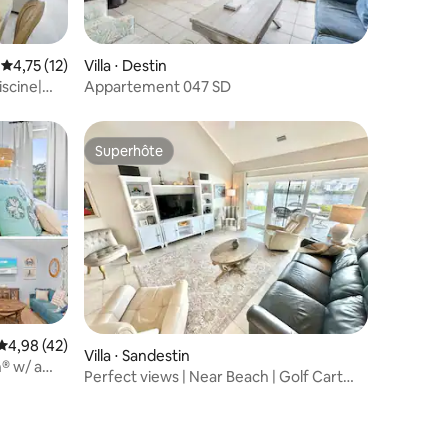
Évaluation moyenne sur la base de 12 commentaires : 4,75 sur 5
4,75 (12)
Villa ⋅ Destin
entaires : 4,7 sur 5
iscine|
Appartement 047 SD
Superhôte
Superhôte
Évaluation moyenne sur la base de 42 commentaires : 4,98 sur 5
4,98 (42)
Villa ⋅ Sandestin
® w/ a
Perfect views | Near Beach | Golf Cart
5133 BW