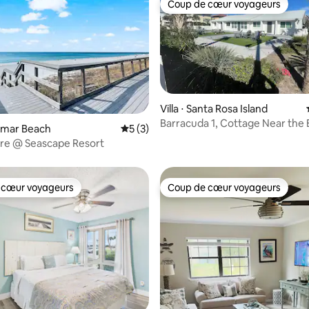
Coup de cœur voyageurs
Coup de cœur voyageurs
Villa ⋅ Santa Rosa Island
Barracuda 1, Cottage Near the 
r la base de 19 commentaires : 4,79 sur 5
ramar Beach
Évaluation moyenne sur la base de 3 co
5 (3)
Dogs OK
are @ Seascape Resort
 cœur voyageurs
Coup de cœur voyageurs
 cœur voyageurs
Coup de cœur voyageurs