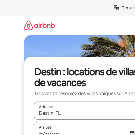
Aller
Certai
directement
au
contenu
Destin : locations de villa
de vacances
Trouvez et réservez des villas uniques sur Airb
Adresse
Lorsque les résultats s'affichent, utilisez les flèc
Arrivée