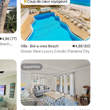
Coup de cœur voyageurs
Coups de cœur voyageurs les plus appréciés
Évaluation moyenne sur la base de 77 commentaires : 4,86 sur 5
4,86 (77)
Beach,
mmentaires : 5 sur 5
Villa ⋅ Bid-a-wee Beach
Évaluation moyenne su
4,88 (60)
Ocean View Luxury Condo | Panama City
Superhôte
Superhôte