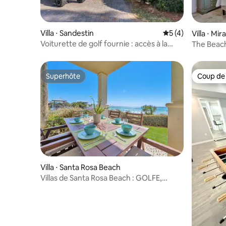
Villa ⋅ Sandestin
Évaluation moyenn
5 (4)
Villa ⋅ Mi
Voiturette de golf fournie : accès à la
The Beac
plage/baie, golf, Fishi
Summer S
Superhôte
Coup de
Superhôte
Coup de
Villa ⋅ Santa Rosa Beach
Villas de Santa Rosa Beach : GOLFE,
piscine, barbecue, VUE