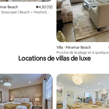
r la base de 17 commentaires : 4,65 sur 5
ramar Beach
Évaluation moyenne sur la base de 12 comme
4,92 (12)
 Seascape | Beach + Heated
rby
Villa ⋅ Miramar Beach
Proche de la plage et à quelque
Locations de villas de luxe
piscine ~ Des vacances incroyab
te
te