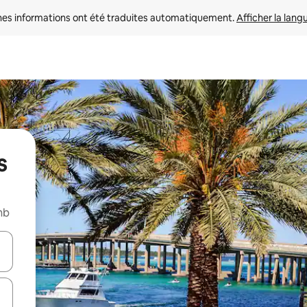
nes informations ont été traduites automatiquement. 
Afficher la lang
s
nb
hes vers le haut et vers le bas pour les parcourir ou en appuyant et en fai