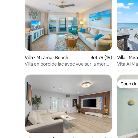
Villa ⋅ Miramar Beach
Évaluation moyenne su
4,79 (19)
Villa ⋅ Mi
Villa en bord de lac avec vue sur la mer
Vita Al M
110* à 3 minutes à pied de la plage
Coup de
Coup de