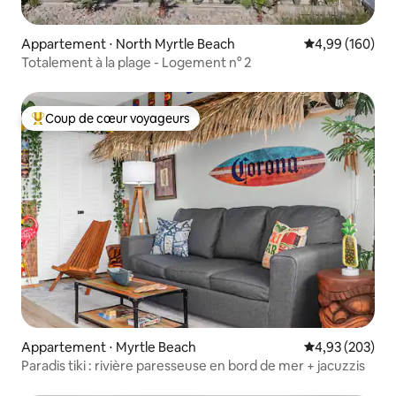
Appartement ⋅ North Myrtle Beach
Évaluation moy
4,99 (160)
Totalement à la plage - Logement n° 2
Coup de cœur voyageurs
Coups de cœur voyageurs les plus appréciés
Appartement ⋅ Myrtle Beach
Évaluation moy
4,93 (203)
Paradis tiki : rivière paresseuse en bord de mer + jacuzzis