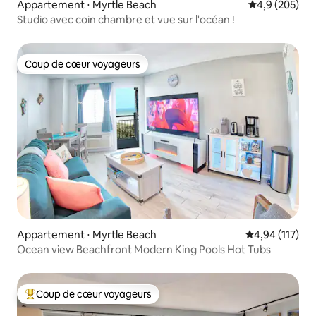
Appartement ⋅ Myrtle Beach
Évaluation mo
4,9 (205)
Studio avec coin chambre et vue sur l'océan !
Coup de cœur voyageurs
Coup de cœur voyageurs
Appartement ⋅ Myrtle Beach
Évaluation moy
4,94 (117)
Ocean view Beachfront Modern King Pools Hot Tubs
Coup de cœur voyageurs
Coups de cœur voyageurs les plus appréciés