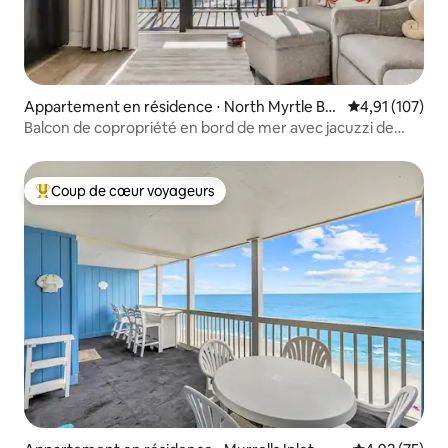
Appartement en résidence ⋅ North Myrtle Be
Évaluation moy
4,91 (107)
ach
Balcon de copropriété en bord de mer avec jacuzzi de
piscine de villégiature
Coup de cœur voyageurs
Coups de cœur voyageurs les plus appréciés