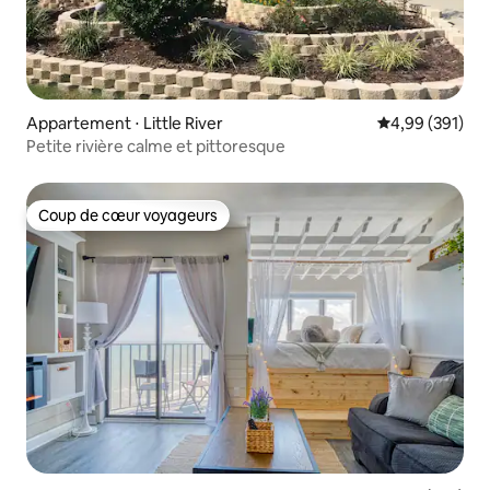
Appartement ⋅ Little River
Évaluation moy
4,99 (391)
Petite rivière calme et pittoresque
Coup de cœur voyageurs
Coup de cœur voyageurs