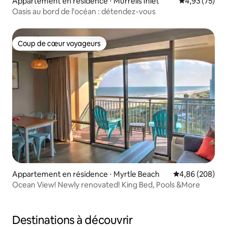
Appartement en résidence ⋅ Murrells Inlet
Évaluation mo
4,93 (75)
Oasis au bord de l'océan : détendez-vous
Coup de cœur voyageurs
Coup de cœur voyageurs
Appartement en résidence ⋅ Myrtle Beach
Évaluation moy
4,86 (208)
Ocean View! Newly renovated! King Bed, Pools &More
Destinations à découvrir