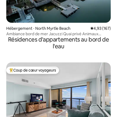
Hébergement ⋅ North Myrtle Beach
Évaluation moy
4,93 (167)
Ambiance bord de mer Jacuzzi Quai privé Animaux
Résidences d'appartements au bord de
acceptés
l'eau
Coup de cœur voyageurs
Coups de cœur voyageurs les plus appréciés