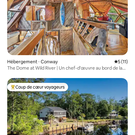
Hébergement ⋅ Conway
Évaluatio
5 (11)
The Dome at Wild River | Un chef-d'œuvre au bord de la
rivière
Coup de cœur voyageurs
Coups de cœur voyageurs les plus appréciés