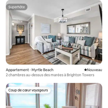
Superhôte
Superhôte
Appartement ⋅ Myrtle Beach
Nouvel hébe
Nouveau
2 chambres au-dessus des marées à Brighton Towers
Coup de cœur voyageurs
Coup de cœur voyageurs