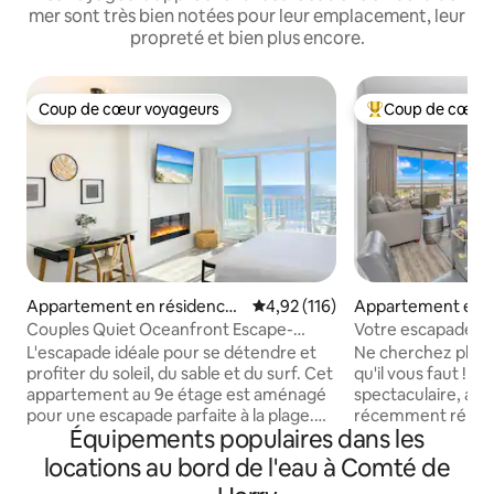
mer sont très bien notées pour leur emplacement, leur
propreté et bien plus encore.
Coup de cœur voyageurs
Coup de cœur 
Coup de cœur voyageurs
Coups de cœur vo
Appartement en résidence ⋅
Évaluation moyenne sur la base 
4,92 (116)
Appartement en r
Myrtle Beach
⋅ Myrtle Beach
Couples Quiet Oceanfront Escape-
Votre escapade sp
SeaWatch 903 NT
de mer !
L'escapade idéale pour se détendre et
Ne cherchez plus…
profiter du soleil, du sable et du surf. Cet
qu'il vous faut ! P
appartement au 9e étage est aménagé
spectaculaire, ave
pour une escapade parfaite à la plage.
récemment rénové
Équipements populaires dans les
Nous fournissons même deux chaises
cuisine de chef, de
de plage pour se détendre sur la plage !
avec plateau-couss
locations au bord de l'eau à Comté de
Seawatch Resort, tour nord, unité 903 -
de gamme partout 