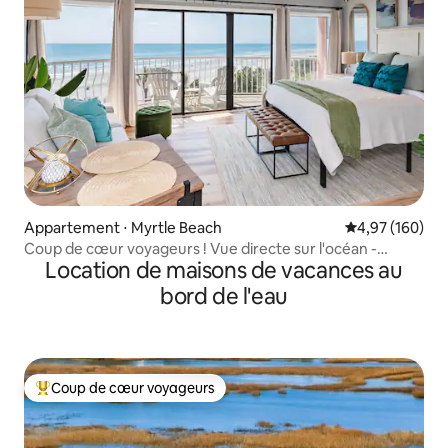
Appartement ⋅ Myrtle Beach
Évaluation moy
4,97 (160)
Coup de cœur voyageurs ! Vue directe sur l'océan -
Location de maisons de vacances au
St.Clement
bord de l'eau
Coup de cœur voyageurs
Coups de cœur voyageurs les plus appréciés