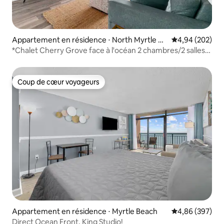
Appartement en résidence ⋅ North Myrtle Be
Évaluation moy
4,94 (202)
ach
*Chalet Cherry Grove face à l'océan 2 chambres/2 salles
de bain*
Coup de cœur voyageurs
Coup de cœur voyageurs
Appartement en résidence ⋅ Myrtle Beach
Évaluation moy
4,86 (397)
Direct Ocean Front, King Studio!