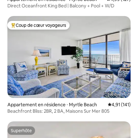
Direct Oceanfront King Bed | Balcony + Pool + W/D
Coup de cœur voyageurs
Coups de cœur voyageurs les plus appréciés
Appartement en résidence ⋅ Myrtle Beach
Évaluation moy
4,91 (141)
Beachfront Bliss: 2BR, 2 BA, Maisons Sur Mer 805
Superhôte
Superhôte