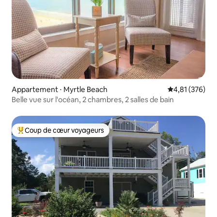
Appartement ⋅ Myrtle Beach
Évaluation moy
4,81 (376)
Belle vue sur l'océan, 2 chambres, 2 salles de bain
Coup de cœur voyageurs
Coups de cœur voyageurs les plus appréciés