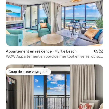
Appartement en résidence ⋅ Myrtle Beach
Évaluatio
5 (5)
WOW Appartement en bord de mer tout en verre, du sol
au plafond
Coup de cœur voyageurs
Coup de cœur voyageurs