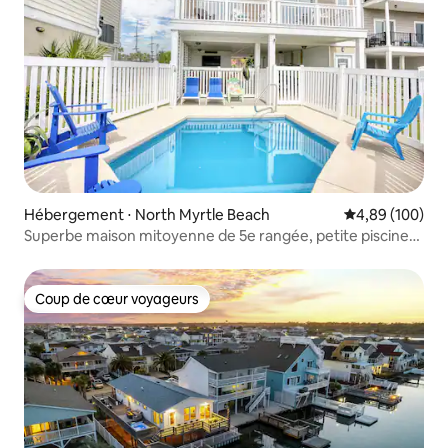
Hébergement ⋅ North Myrtle Beach
Évaluation moy
4,89 (100)
Superbe maison mitoyenne de 5e rangée, petite piscine
privée/ascenseur
Coup de cœur voyageurs
Coup de cœur voyageurs