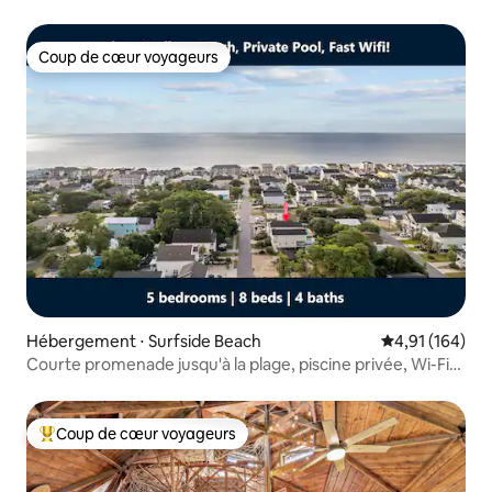
Coup de cœur voyageurs
Coup de cœur voyageurs
Hébergement ⋅ Surfside Beach
Évaluation moy
4,91 (164)
Courte promenade jusqu'à la plage, piscine privée, Wi-Fi
rapide !
Coup de cœur voyageurs
Coups de cœur voyageurs les plus appréciés