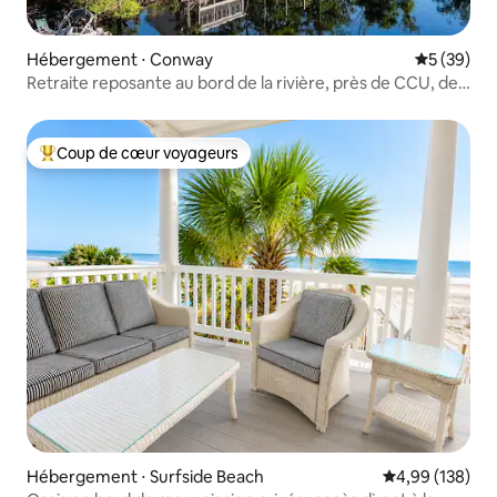
Hébergement ⋅ Conway
Évaluation
5 (39)
Retraite reposante au bord de la rivière, près de CCU, de
Conway et des plages
Coup de cœur voyageurs
Coups de cœur voyageurs les plus appréciés
Hébergement ⋅ Surfside Beach
Évaluation moy
4,99 (138)