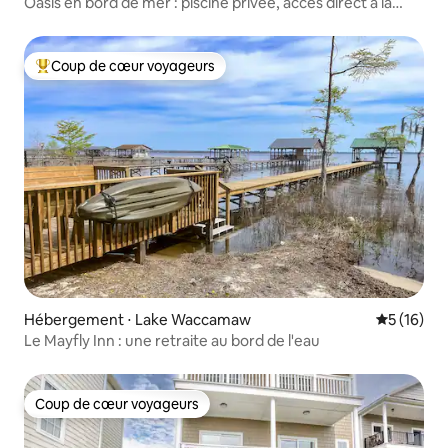
Oasis en bord de mer : piscine privée, accès direct à la
plage
Coup de cœur voyageurs
Coups de cœur voyageurs les plus appréciés
Hébergement ⋅ Lake Waccamaw
Évaluation
5 (16)
Le Mayfly Inn : une retraite au bord de l'eau
Coup de cœur voyageurs
Coup de cœur voyageurs