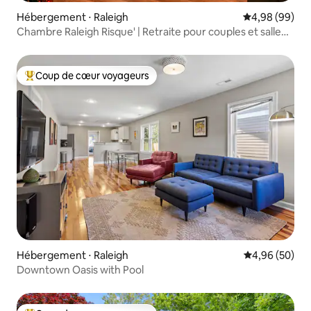
Hébergement ⋅ Raleigh
Évaluation mo
4,98 (99)
Chambre Raleigh Risque' | Retraite pour couples et salle
de jeux
Coup de cœur voyageurs
Coups de cœur voyageurs les plus appréciés
Hébergement ⋅ Raleigh
Évaluation mo
4,96 (50)
Downtown Oasis with Pool