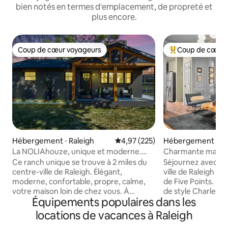
bien notés en termes d'emplacement, de propreté et
plus encore.
Coup de cœur voyageurs
Coup de cœur 
Coup de cœur voyageurs
Coups de cœur vo
Hébergement ⋅ Raleigh
Évaluation moyenne sur la base 
4,97 (225)
Hébergement ⋅ Ra
La NOLIAhouze, unique et moderne.
Charmante maison 
Une expérience inoubliable !
Raleigh avec enclo
Ce ranch unique se trouve à 2 miles du
Séjournez avec no
centre-ville de Raleigh. Élégant,
ville de Raleigh da
moderne, confortable, propre, calme,
de Five Points. C
votre maison loin de chez vous. À
de style Charlesto
Équipements populaires dans les
l'intérieur, la chambre principale dispose
vous voulez lors 
d'un lit King Size confortable, d'un
plus ! Notre principe directeur est de
locations de vacances à Raleigh
bureau et d'une chaise. La 2e chambre
vous traiter comme