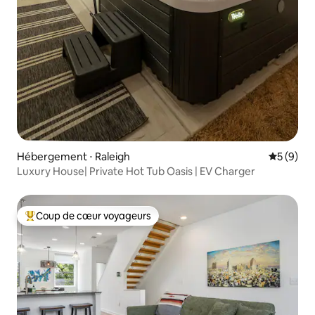
Hébergement ⋅ Raleigh
Évaluatio
5 (9)
Luxury House| Private Hot Tub Oasis | EV Charger
Coup de cœur voyageurs
Coups de cœur voyageurs les plus appréciés