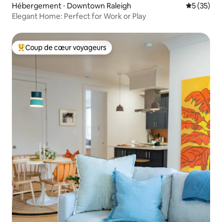
Hébergement ⋅ Downtown Raleigh
Évaluation
5 (35)
Elegant Home: Perfect for Work or Play
Coup de cœur voyageurs
Coups de cœur voyageurs les plus appréciés