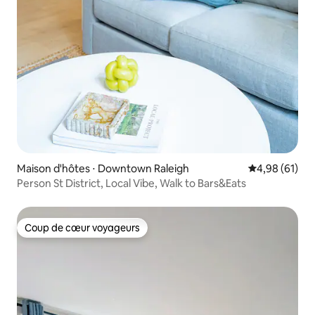
Maison d'hôtes ⋅ Downtown Raleigh
Évaluation mo
4,98 (61)
Person St District, Local Vibe, Walk to Bars&Eats
Coup de cœur voyageurs
Coup de cœur voyageurs