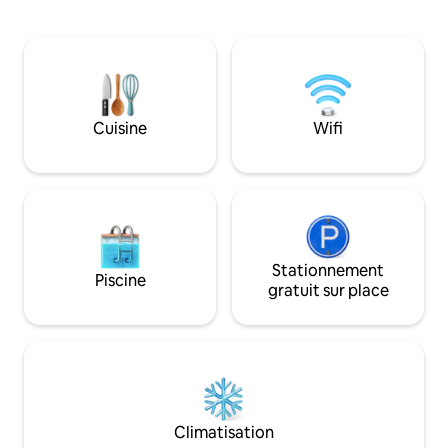
dispose d'un lit Queen Size confortable,
vous offrir un séj
la 3e chambre dispose de deux lits
magnifique que vo
jumeaux confortables. La salle de bain
Nous avons mis to
dispose d'un haut-parleur/ventilateur
une belle concept
Bluetooth pour jouer de la musique
puissiez vivre une
pendant que vous vous préparez pour
en restant avec nous. **Nous fa
vos projets. Wi-Fi haut débit et
des frais distincts
Cuisine
Wifi
téléviseurs intelligents. Le café est
APRÈS votre réser
disponible pendant que vous vous
règlement intérieu
détendez sur le porche avant ou sur la
terrasse flottante. Vous allez ADORER la
Noliahouze !
Stationnement
Piscine
gratuit sur place
Climatisation