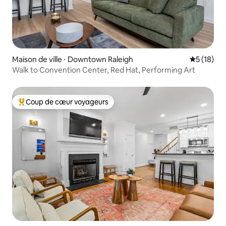
Maison de ville ⋅ Downtown Raleigh
Évaluation
5 (18)
Walk to Convention Center, Red Hat, Performing Art
Coup de cœur voyageurs
Coups de cœur voyageurs les plus appréciés