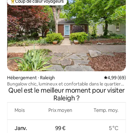
Coup de cœur voyageurs
Coups de cœur voyageurs les plus appréciés
Hébergement ⋅ Raleigh
Évaluation mo
4,99 (69)
Bungalow chic, lumineux et confortable dans le quartier
Quel est le meilleur moment pour visiter
historique d'Oakwood
Raleigh ?
Mois
Prix moyen
Temp. moy.
Janv.
99 €
5 °C