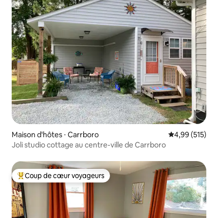
Maison d'hôtes ⋅ Carrboro
Évaluation moy
4,99 (515)
Joli studio cottage au centre-ville de Carrboro
Coup de cœur voyageurs
Coups de cœur voyageurs les plus appréciés