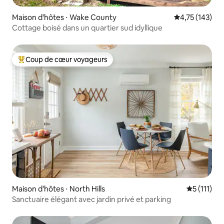
Maison d'hôtes ⋅ Wake County
Évaluation moy
4,75 (143)
Cottage boisé dans un quartier sud idyllique
Coup de cœur voyageurs
Coups de cœur voyageurs les plus appréciés
Maison d'hôtes ⋅ North Hills
Évaluation
5 (111)
Sanctuaire élégant avec jardin privé et parking