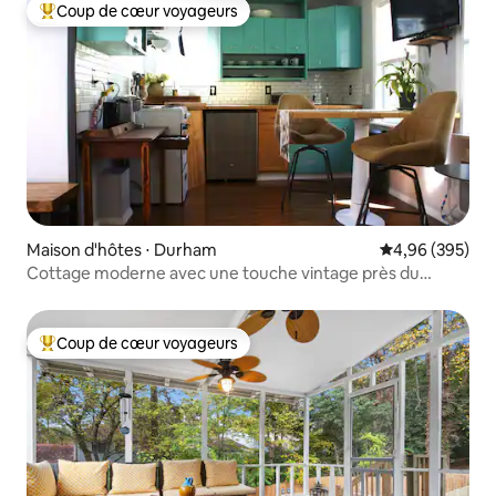
Coup de cœur voyageurs
Coups de cœur voyageurs les plus appréciés
Maison d'hôtes ⋅ Durham
Évaluation moy
4,96 (395)
Cottage moderne avec une touche vintage près du
centre-ville
Coup de cœur voyageurs
Coups de cœur voyageurs les plus appréciés