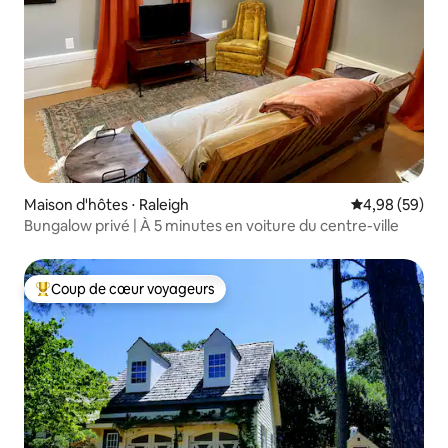
Maison d'hôtes ⋅ Raleigh
Évaluation mo
4,98 (59)
Bungalow privé | À 5 minutes en voiture du centre-ville
Coup de cœur voyageurs
Coups de cœur voyageurs les plus appréciés