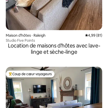
Maison d'hôtes ⋅ Raleigh
Évaluation mo
4,99 (81)
Studio Five Points
Location de maisons d'hôtes avec lave-
linge et sèche-linge
Coup de cœur voyageurs
Coups de cœur voyageurs les plus appréciés