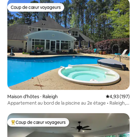
Coup de cœur voyageurs
Coup de cœur voyageurs
Maison d'hôtes ⋅ Raleigh
Évaluation moy
4,93 (197)
Appartement au bord de la piscine au 2e étage • Raleigh,
Caroline du Nord
Coup de cœur voyageurs
Coups de cœur voyageurs les plus appréciés