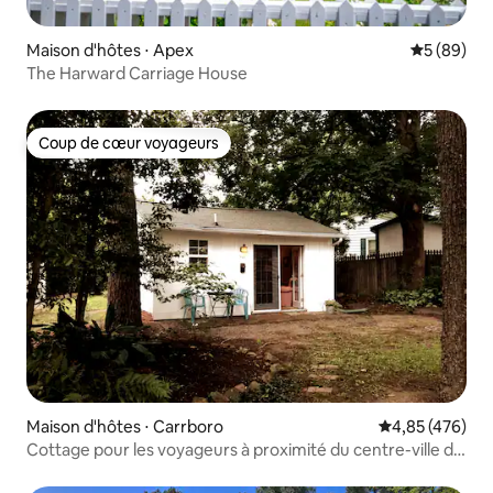
Maison d'hôtes ⋅ Apex
Évaluation
5 (89)
The Harward Carriage House
Coup de cœur voyageurs
Coup de cœur voyageurs
Maison d'hôtes ⋅ Carrboro
Évaluation moy
4,85 (476)
Cottage pour les voyageurs à proximité du centre-ville de
Carrboro