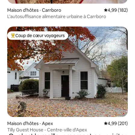
Maison d'hôtes ⋅ Carrboro
Évaluation moy
4,99 (182)
L'autosuffisance alimentaire urbaine à Carrboro
Coup de cœur voyageurs
Coups de cœur voyageurs les plus appréciés
Maison d'hôtes ⋅ Apex
Évaluation moy
4,99 (201)
Tilly Guest House - Centre-ville d'Apex