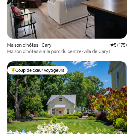
Maison d'hôtes ⋅ Cary
Évaluation 
5 (175)
Maison d'hôtes sur le parc du centre-ville de Cary !
Coup de cœur voyageurs
Coups de cœur voyageurs les plus appréciés