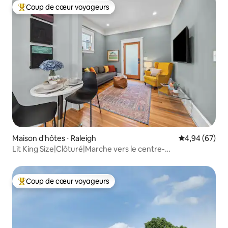
Coup de cœur voyageurs
Coups de cœur voyageurs les plus appréciés
Maison d'hôtes ⋅ Raleigh
Évaluation mo
4,94 (67)
Lit King Size|Clôturé|Marche vers le centre-
ville|Ambiance historique
Coup de cœur voyageurs
Coups de cœur voyageurs les plus appréciés