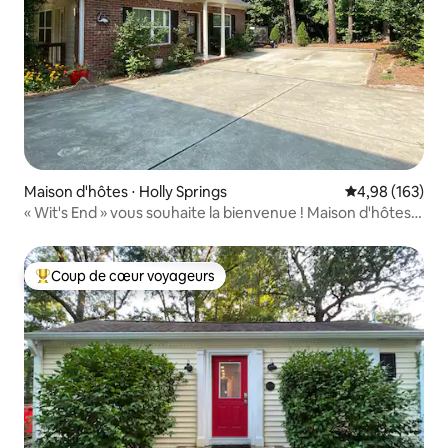
Maison d'hôtes ⋅ Holly Springs
Évaluation moy
4,98 (163)
« Wit's End » vous souhaite la bienvenue ! Maison d'hôtes
confortable 2 chambres
Coup de cœur voyageurs
Coups de cœur voyageurs les plus appréciés