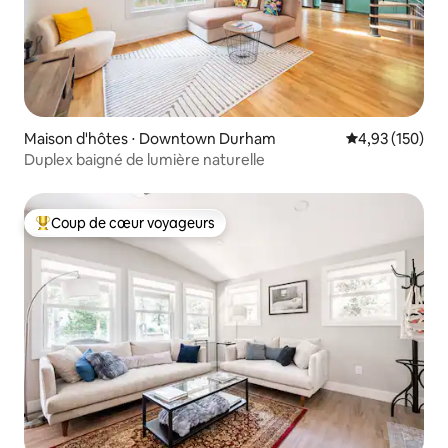
Maison d'hôtes ⋅ Downtown Durham
Évaluation moy
4,93 (150)
Duplex baigné de lumière naturelle
Coup de cœur voyageurs
Coups de cœur voyageurs les plus appréciés