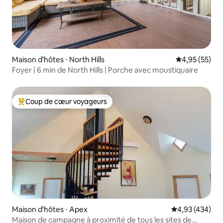
Maison d'hôtes ⋅ North Hills
Évaluation mo
4,95 (55)
Foyer | 6 min de North Hills | Porche avec moustiquaire
Coup de cœur voyageurs
Coups de cœur voyageurs les plus appréciés
Maison d'hôtes ⋅ Apex
Évaluation moy
4,93 (434)
Maison de campagne à proximité de tous les sites de