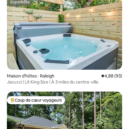
Superhôte
Superhôte
Maison d'hôtes ⋅ Raleigh
Évaluation mo
4,88 (93)
Jacuzzi | Lit King Size | À 3 miles du centre-ville
Coup de cœur voyageurs
Coups de cœur voyageurs les plus appréciés