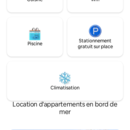
approvisionnée pou
animaux de compagnie/enfants. Doit
séjours plus longs.
être en mesure de marcher le long
d'une allée escarpée. Au rez-de-
chaussée d'Airbnb.
Stationnement
Piscine
gratuit sur place
Climatisation
Location d'appartements en bord de
mer