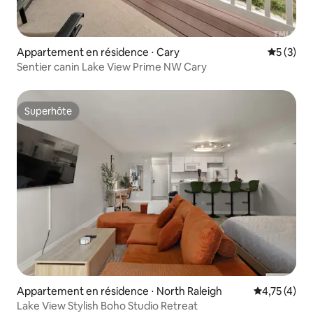
Appartement en résidence ⋅ Cary
Évaluatio
5 (3)
Sentier canin Lake View Prime NW Cary
Superhôte
Superhôte
Appartement en résidence ⋅ North Raleigh
Évaluation m
4,75 (4)
Lake View Stylish Boho Studio Retreat