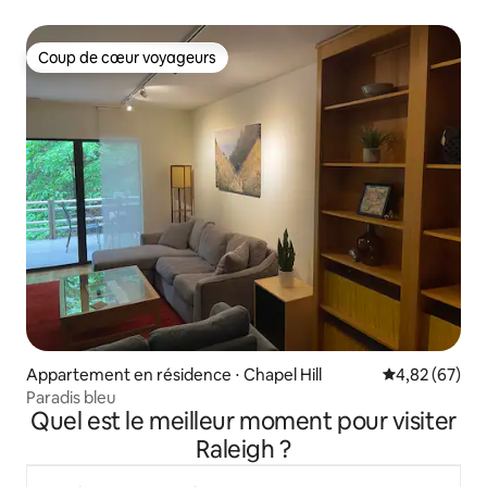
Coup de cœur voyageurs
Coup de cœur voyageurs
Appartement en résidence ⋅ Chapel Hill
Évaluation mo
4,82 (67)
Paradis bleu
Quel est le meilleur moment pour visiter
Raleigh ?