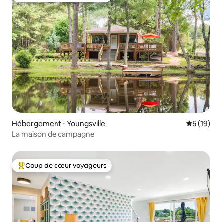
Hébergement ⋅ Youngsville
Évaluation
5 (19)
La maison de campagne
Coup de cœur voyageurs
Coups de cœur voyageurs les plus appréciés