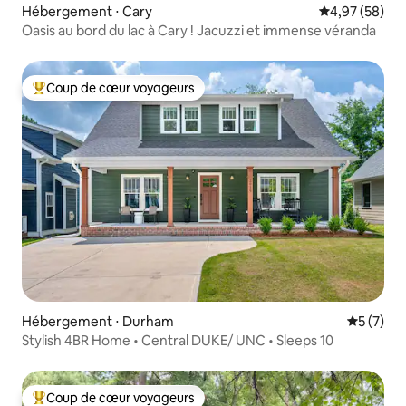
Hébergement ⋅ Cary
Évaluation mo
4,97 (58)
Oasis au bord du lac à Cary ! Jacuzzi et immense véranda
Coup de cœur voyageurs
Coups de cœur voyageurs les plus appréciés
Hébergement ⋅ Durham
Évaluatio
5 (7)
Stylish 4BR Home • Central DUKE/ UNC • Sleeps 10
Coup de cœur voyageurs
Coups de cœur voyageurs les plus appréciés