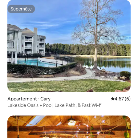
Superhôte
Superhôte
Appartement ⋅ Cary
Évaluation m
4,67 (6)
Lakeside Oasis + Pool, Lake Path, & Fast Wi-fi