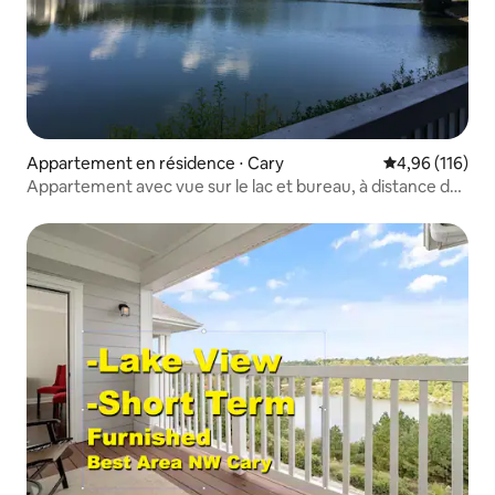
Appartement en résidence ⋅ Cary
Évaluation moy
4,96 (116)
Appartement avec vue sur le lac et bureau, à distance de
marche de restaurants et de la promenade