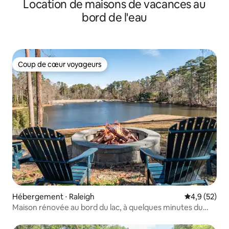
Location de maisons de vacances au
bord de l'eau
Coup de cœur voyageurs
Coup de cœur voyageurs
Hébergement ⋅ Raleigh
Évaluation m
4,9 (52)
Maison rénovée au bord du lac, à quelques minutes du
centre-ville de Raleigh