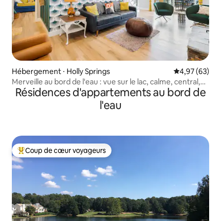
Hébergement ⋅ Holly Springs
Évaluation mo
4,97 (63)
Merveille au bord de l'eau : vue sur le lac, calme, central,
Résidences d'appartements au bord de
animaux de compagnie
l'eau
Coup de cœur voyageurs
Coups de cœur voyageurs les plus appréciés