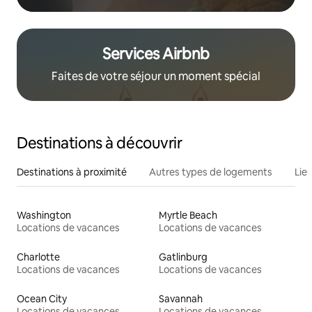
Services Airbnb
Faites de votre séjour un moment spécial
Destinations à découvrir
Destinations à proximité
Autres types de logements
Lie
Washington
Myrtle Beach
Locations de vacances
Locations de vacances
Charlotte
Gatlinburg
Locations de vacances
Locations de vacances
Ocean City
Savannah
Locations de vacances
Locations de vacances