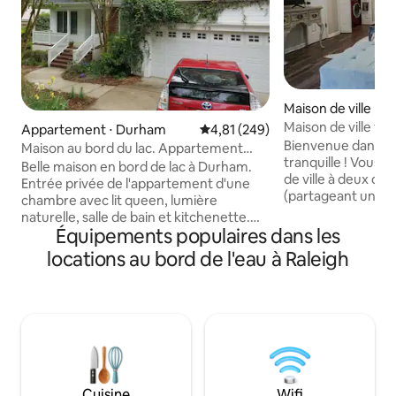
Maison de ville ⋅ R
Maison de ville tr
Appartement ⋅ Durham
Évaluation moyenne sur la base 
4,81 (249)
pratique au nord-e
Bienvenue dans no
Maison au bord du lac. Appartement
tranquille ! Vous profiterez d'une maison
avec entrée privée.
Belle maison en bord de lac à Durham.
de ville à deux ch
Entrée privée de l'appartement d'une
(partageant une s
chambre avec lit queen, lumière
privée attenante) 
naturelle, salle de bain et kitchenette.
Raleigh, à proximité
Équipements populaires dans les
Canapé convertible en cuir, bureau avec
tellement d'attrac
chaise, évier, mini-réfrigérateur et
locations au bord de l'eau à Raleigh
River Trail, compl
micro-ondes. Télévision connectée dans
Sheetz, épicerie e
le salon. Comprend un porche avec
L'espace est propr
moustiquaire et un patio extérieur. La
à vous. Le quartier est paisible avec un
maison est adossée au sentier au bord
accès direct à la v
du lac pour la course à pied et la marche.
apprécierez la co
Quartier calme. À mi-chemin entre
votre propre lave-
Duke et UNC. À 3 miles du centre
privé et une cuis
commercial Southpoint. Adapté aux
Cuisine
Wifi