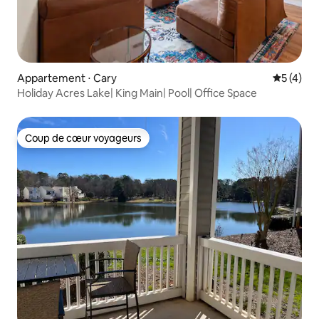
Appartement ⋅ Cary
Évaluatio
5 (4)
Holiday Acres Lake| King Main| Pool| Office Space
Coup de cœur voyageurs
Coup de cœur voyageurs