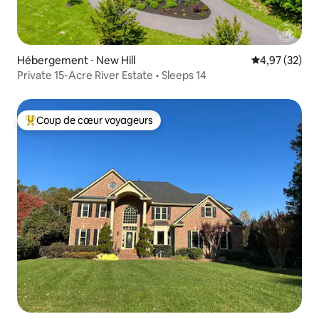
Hébergement ⋅ New Hill
Évaluation mo
4,97 (32)
Private 15-Acre River Estate • Sleeps 14
Coup de cœur voyageurs
Coups de cœur voyageurs les plus appréciés