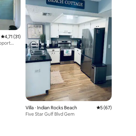
Évaluation moyenne sur la base de 31 commentaires : 4,71 sur 5
4,71 (31)
roport
ntaires : 4,77 sur 5
Villa ⋅ Indian Rocks Beach
Évaluation moyenne
5 (67)
Five Star Gulf Blvd Gem