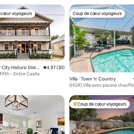
 cœur voyageurs
Coup de cœur voyageurs
 cœur voyageurs
Coup de cœur voyageurs
e sur la base de 7 commentaires : 5 sur 5
r City Historic Distri
Évaluation moyenne sur la base de 30 commen
4,97 (30)
Fifth – Entire Casita
Villa ⋅ Town 'n' Country
(HGR) Villa avec piscine chauffé
Location de bateaux disponible
Coup de cœur voyageurs
Coups de cœur voyageurs les p