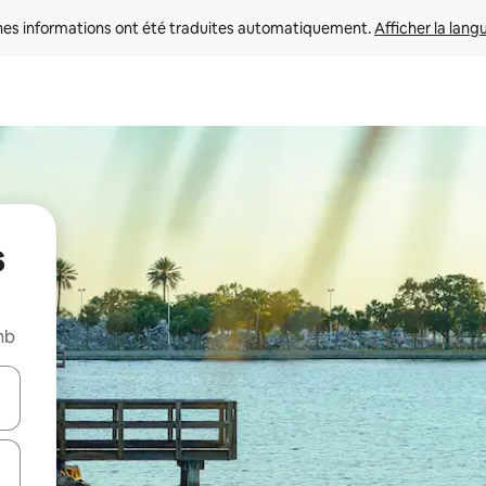
nes informations ont été traduites automatiquement. 
Afficher la lang
s
nb
hes vers le haut et vers le bas pour les parcourir ou en appuyant et en fai