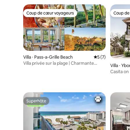
Coup de cœur voyageurs
Coup de
Coup de cœur voyageurs
Coup de
Villa ⋅ Pass-a-Grille Beach
Évaluation moyenn
5 (7)
Villa privée sur la plage | Charmante
Villa ⋅ Ybo
décoration | Vue sur le coucher du soleil
ct
Casita on 
Superhôte
Superhôte