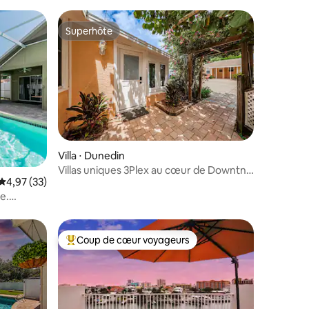
Superhôte
Superhôte
taires : 4,97 sur 5
Villa ⋅ Dunedin
Villas uniques 3Plex au cœur de Downtn
Évaluation moyenne sur la base de 33 commentaires : 4,97 sur 5
4,97 (33)
Dunedin
e.
Coup de cœur voyageurs
lus appréciés
Coups de cœur voyageurs les plus appréciés