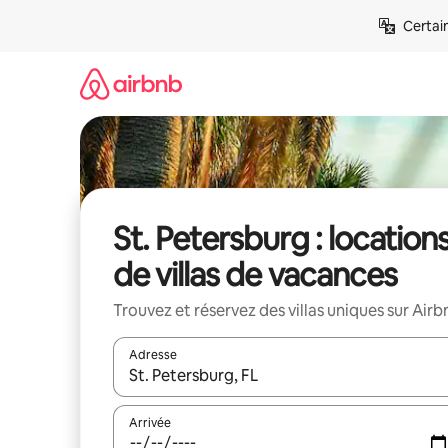
Aller
Certai
directement
au
contenu
St. Petersburg : location
de villas de vacances
Trouvez et réservez des villas uniques sur Airb
Adresse
Lorsque les résultats s'affichent, utilisez les flèc
Arrivée