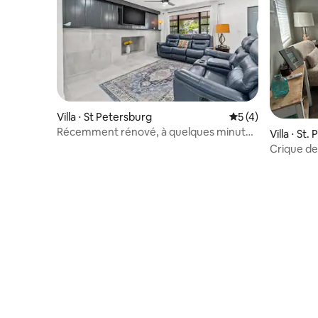
Villa ⋅ St Petersburg
Évaluation moyenn
5 (4)
Récemment rénové, à quelques minutes
Villa ⋅ St
de la plage
Crique de
Vie »