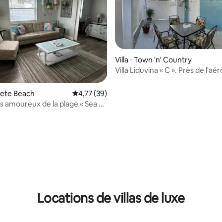
Villa ⋅ Town 'n' Country
Villa Liduvina « C ». Près de l'aé
TPA. 1 salle de bain/1 chambre
e sur la base de 4 commentaires : 5 sur 5
. Pete Beach
Évaluation moyenne sur la base de 39 comme
4,77 (39)
s amoureux de la plage « Sea La
Locations de villas de luxe