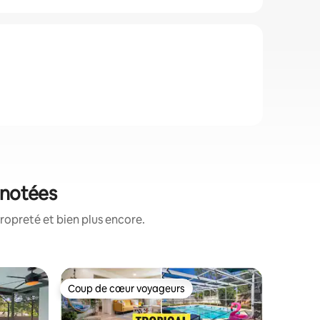
x notées
ropreté et bien plus encore.
Villa ⋅ T
Coup de cœur voyageurs
Coup de
Coup de cœur voyageurs
Coup de
Busch Ga
piscine 
Le logem