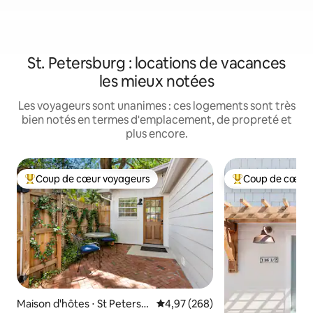
St. Petersburg : locations de vacances
les mieux notées
Les voyageurs sont unanimes : ces logements sont très
bien notés en termes d'emplacement, de propreté et
plus encore.
Coup de cœur voyageurs
Coup de cœur 
Coups de cœur voyageurs les plus appréciés
Coups de cœur vo
Maison d'hôtes ⋅ St Petersb
Évaluation moyenne sur la base 
4,97 (268)