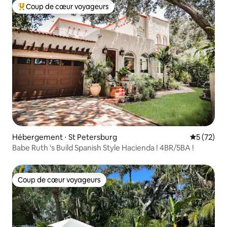
Coup de cœur voyageurs
Coups de cœur voyageurs les plus appréciés
Hébergement ⋅ St Petersburg
Évaluation
5 (72)
Babe Ruth 's Build Spanish Style Hacienda ! 4BR/5BA !
Coup de cœur voyageurs
Coup de cœur voyageurs