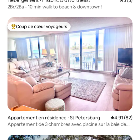
Hébergement ⋅ Historic Old Northeast
Évaluatio
5 (5)
2Br/2Ba - 10 min walk to beach & downtown!
Coup de cœur voyageurs
Coups de cœur voyageurs les plus appréciés
Appartement en résidence ⋅ St Petersburg
Évaluation mo
4,91 (82)
Appartement de 3 chambres avec piscine sur la baie de
Boca Ciega