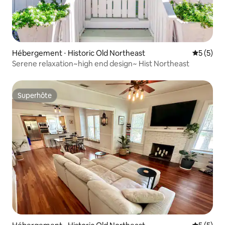
Hébergement ⋅ Historic Old Northeast
Évaluatio
5 (5)
Serene relaxation~high end design~ Hist Northeast
Superhôte
Superhôte