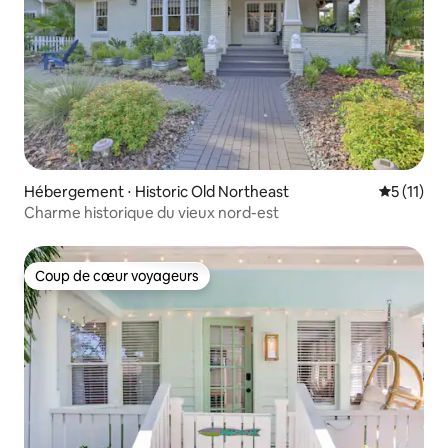
Hébergement ⋅ Historic Old Northeast
Évaluatio
5 (11)
Charme historique du vieux nord-est
Coup de cœur voyageurs
Coup de cœur voyageurs