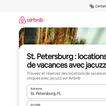
Aller
Certai
directement
au
contenu
St. Petersburg : location
de vacances avec jacuzz
Trouvez et réservez des locations de vacance
uniques avec jacuzzi sur Airbnb
Adresse
Lorsque les résultats s'affichent, utilisez les flèc
Arrivée