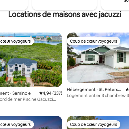
su
pade romantique ou une
attractions locales comme Wate
aisible en solo !
Amalie Arena et Riverwalk.
Locations de maisons avec jacuzzi
 cœur voyageurs
Coup de cœur voyageurs
 cœur voyageurs
Coup de cœur voyageurs
Hébergement ⋅ St. Petersbu
É
r la base de 35 commentaires : 4,91 sur 5
ent ⋅ Seminole
Évaluation moyenne sur la base de 337 commen
4,94 (337)
rg
Logement entier 3 chambres-3 
ord de mer Piscine/Jacuzzi
bain près de Tropicana Field/D
auffé 5 chambres
 cœur voyageurs
Coup de cœur voyageurs
 cœur voyageurs
Coup de cœur voyageurs