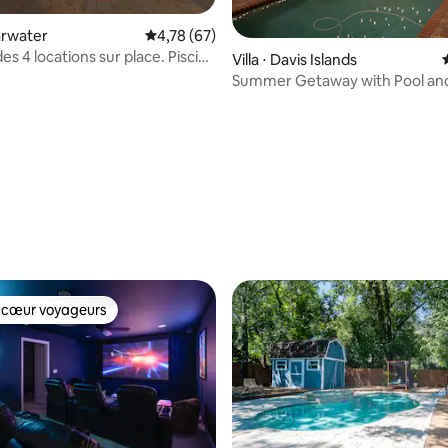
 la base de 58 commentaires : 4,95 sur 5
earwater
Évaluation moyenne sur la base de 67 comme
4,78 (67)
 des 4 locations sur place. Piscine
Villa ⋅ Davis Islands
!
Summer Getaway with Pool an
 cœur voyageurs
 cœur voyageurs