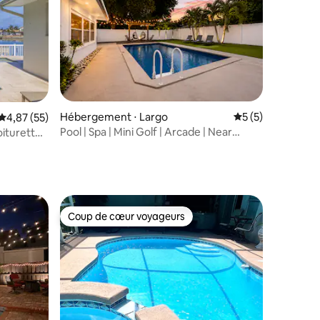
Hébergement ⋅ Largo
Évaluation moyenn
5 (5)
mmentaires : 5 sur 5
Évaluation moyenne sur la base de 55 commentaires : 4,87 sur 5
4,87 (55)
Pool | Spa | Mini Golf | Arcade | Near
oiturette
Beaches
Coup de cœur voyageurs
lus appréciés
Coup de cœur voyageurs