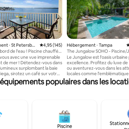
nt ⋅ St Petersbur
Évaluation moyenne sur la base de 145 comme
4,95 (145)
Hébergement ⋅ Tampa
É
la base de 102 commentaires : 4,96 sur 5
bord de l'eau ! Piscine chauffée
The Jungalow SOHO - Piscine/J
-vous avec une vue imprenable
Le Jungalow est l'oasis urbaine
ont de mer ! Détendez-vous dans
excellence. Profitez du luxe de
 lumineux surplombant la baie
ou aventurez-vous dans les att
iega, sirotez un café sur votre
locales comme l'emblématique
ivé tout en regardant les
Boulevard, l'historique Hyde P
: équipements populaires dans les locati
ur
Downtown et plus encore. Cet
mer depuis le balcon • Piscine
a été conçue dans un souci de 
 spa et centre de remise en
de commodité. Entièrement éq
 sur la baie • À quelques
une télévision connectée, une
e Madeira Beach, St. Pete et
connexion Wi-Fi haut débit, une
' Memorial Park • Lit king
et un jacuzzi, cet endroit est le
he des locations
Au cœur de l'action : marchez 
x, des sentiers et des
bars, restaurants et magasins 
Stationn
Piscine
n bord de mer Parfait pour
sur les toits ou prenez un Uber 