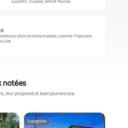
suivants : Cuisine, Wifi et Piscine
té
 nombreux sites incontournables, comme Tropicana
us Live
ux notées
, leur propreté et bien plus encore.
Appartem
Superhôte
Coup
Superhôte
Coups d
⋅ St. Pet
VUE IMPRESSI