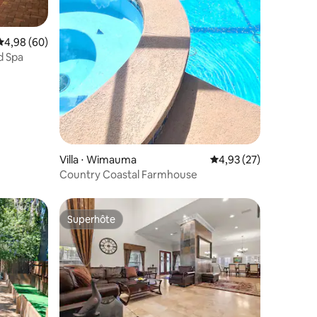
ntaires : 4,78 sur 5
Évaluation moyenne sur la base de 60 commentaires : 4,98 sur 5
4,98 (60)
d Spa
Villa ⋅ Wimauma
Évaluation moyenne su
4,93 (27)
Country Coastal Farmhouse
Superhôte
Superhôte