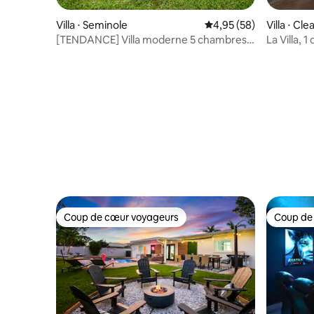
Villa ⋅ Seminole
Évaluation moyenne sur
4,95 (58)
Villa ⋅ Cl
[TENDANCE] Villa moderne 5 chambres
La Villa, 1
avec piscine, arcade et sauna
chauffée 
Coup de cœur voyageurs
Coup de
Coup de cœur voyageurs
Coup de