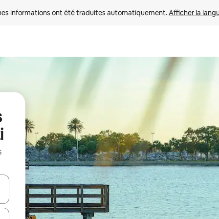
nes informations ont été traduites automatiquement. 
Afficher la lang
s
i
s
hes vers le haut et vers le bas pour les parcourir ou en appuyant et en fai