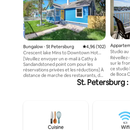
Apparteme
Bungalow ⋅ St Petersburg
Évaluation moyenne sur 
4,96 (102)
g
Studio au 
Crescent lake Mins to Downtown Hot
et jacuzzi
Réveillez
Tub
[Veuillez envoyer un e-mail à Cathy à
sur le fr
Sandandstoned point com pour les
ce studio
réservations privées et les réductions] À
de Boca C
distance de marche des restaurants, des
balcon pr
St. Petersburg 
magasins, du centre-ville, du parc
dauphins. Points forts : • Vue directe s
Crescent Lake et les meilleures plages
le front de 
sont à 15-20 minutes. Jacuzzi, douche
chauffée,
solaire extérieure. Wi-Fi rapide, espace
forme avec vue
de travail dédié dans la véranda aérée.
minutes d
Grand parking pour 2 voitures. Table à
War Veterans
manger pour 4 personnes plus un bar
size confortable • Proc
pour le petit-déjeuner à côté de la
de bateau
cuisine. Lits confortables avec
Cuisine
Wifi
restaurants e