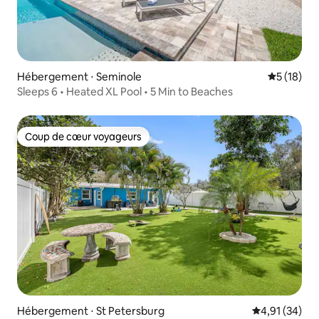
Hébergement ⋅ Seminole
Évaluation
5 (18)
Sleeps 6 • Heated XL Pool • 5 Min to Beaches
Coup de cœur voyageurs
Coup de cœur voyageurs
Hébergement ⋅ St Petersburg
Évaluation mo
4,91 (34)