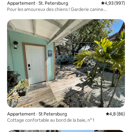
Appartement ⋅ St. Petersburg
Évaluation moy
4,93 (997)
Pour les amoureux des chiens ! Garderie canine
GRATUITE tout compris
Appartement ⋅ St Petersburg
Évaluation m
4,8 (86)
Cottage confortable au bord de la baie, n° 1