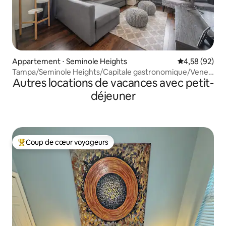
Appartement ⋅ Seminole Heights
Évaluation mo
4,58 (92)
Tampa/Seminole Heights/Capitale gastronomique/Venez
Autres locations de vacances avec petit-
VISITER !
déjeuner
Coup de cœur voyageurs
Coups de cœur voyageurs les plus appréciés