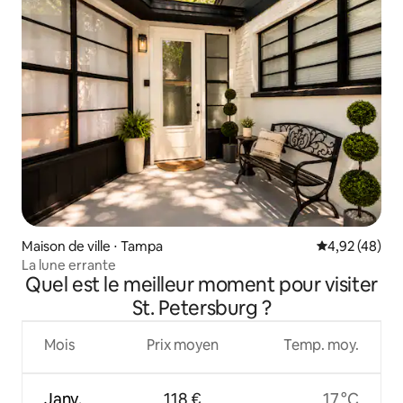
Maison de ville ⋅ Tampa
Évaluation mo
4,92 (48)
La lune errante
Quel est le meilleur moment pour visiter
St. Petersburg ?
Mois
Prix moyen
Temp. moy.
Janv.
118 €
17 °C