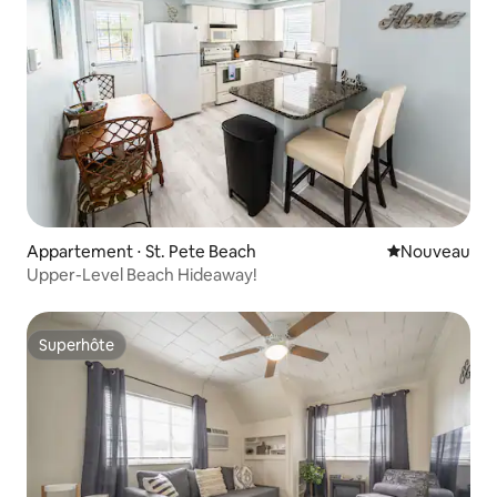
Appartement ⋅ St. Pete Beach
Nouvel hébe
Nouveau
Upper-Level Beach Hideaway!
Superhôte
Superhôte