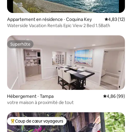
Appartement en résidence ⋅ Coquina Key
Évaluation mo
4,83 (12)
Waterside Vacation Rentals Epic View 2 Bed 1.5Bath
Superhôte
Superhôte
Hébergement ⋅ Tampa
Évaluation mo
4,86 (99)
votre maison à proximité de tout
Coup de cœur voyageurs
Coups de cœur voyageurs les plus appréciés