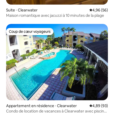
Suite ⋅ Clearwater
Évaluation mo
4,96 (56)
Maison romantique avec jacuzzi à 10 minutes de la plage
Coup de cœur voyageurs
Coup de cœur voyageurs
Appartement en résidence ⋅ Clearwater
Évaluation mo
4,89 (93)
Condo de location de vacances à Clearwater avec piscine