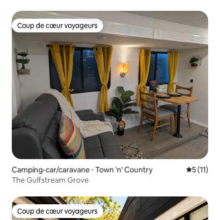
chauffée
Coup de cœur voyageurs
Coup de cœur voyageurs
Camping-car/caravane ⋅ Town 'n' Country
Évaluatio
5 (11)
The Gulfstream Grove
Coup de cœur voyageurs
Coup de cœur voyageurs