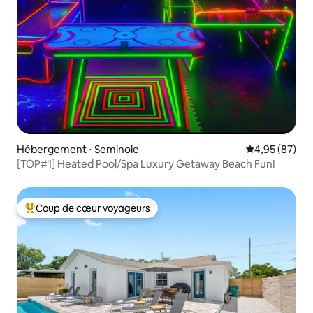
Hébergement ⋅ Seminole
Évaluation mo
4,95 (87)
[TOP#1] Heated Pool/Spa Luxury Getaway Beach Fun!
Coup de cœur voyageurs
Coups de cœur voyageurs les plus appréciés