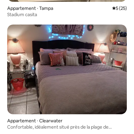
Appartement ⋅ Tampa
Évaluation
5 (25)
Stadium casita
Appartement ⋅ Clearwater
Confortable, idéalement situé près de la plage de
Clearwater et des restaurants