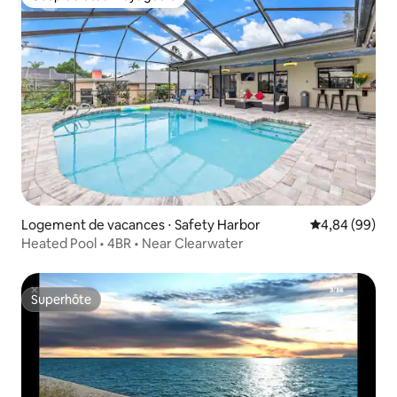
Coup de cœur voyageurs
Logement de vacances ⋅ Safety Harbor
Évaluation mo
4,84 (99)
Heated Pool • 4BR • Near Clearwater
Superhôte
Superhôte