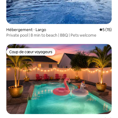
Hébergement ⋅ Largo
Évaluation
5 (15)
Private pool | 8 min to beach | BBQ | Pets welcome
Coup de cœur voyageurs
Coup de cœur voyageurs