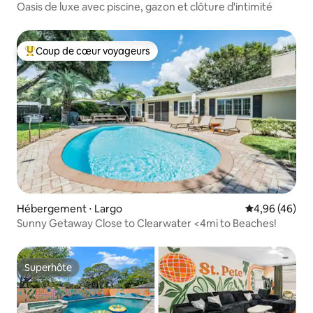
Oasis de luxe avec piscine, gazon et clôture d'intimité
Coup de cœur voyageurs
Coups de cœur voyageurs les plus appréciés
Hébergement ⋅ Largo
Évaluation mo
4,96 (46)
Sunny Getaway Close to Clearwater <4mi to Beaches!
Superhôte
Superhôte