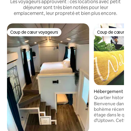
Les voyageurs approuvent : ces locations avec petit
déjeuner sont très bien notées pour leur
emplacement, leur propreté et bien plus encore.
Coup de cœur voyageurs
Coup de cœur vo
Coup de cœur voyageurs
Coup de cœur vo
Hébergement ⋅ St
rg
Quartier historiqu
ville
Bienvenue dans no
bohème récemmen
étage dans le quar
d'Uptown. Cette maison de 3 chambres
et 2 salles de bain