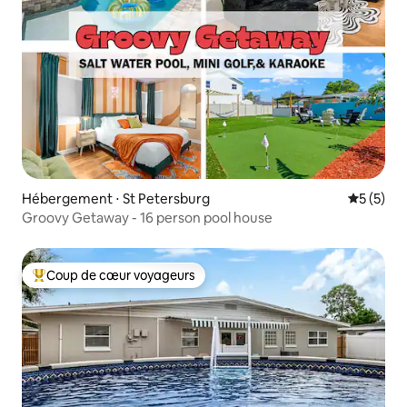
Hébergement ⋅ St Petersburg
Évaluatio
5 (5)
Groovy Getaway - 16 person pool house
Coup de cœur voyageurs
Coups de cœur voyageurs les plus appréciés