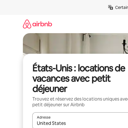
Aller
Certai
directement
au
contenu
États-Unis : locations de
vacances avec petit
déjeuner
Trouvez et réservez des locations uniques ave
petit déjeuner sur Airbnb
Adresse
Lorsque les résultats s'affichent, utilisez les flèc