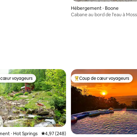
la base de 227 commentaires : 4,99 sur 5
Hébergement ⋅ Boone
Cabane au bord de l'eau à Moss
emplacement parfait à Boone
 cœur voyageurs
Coup de cœur voyageurs
 cœur voyageurs
Coups de cœur voyageurs les p
ent ⋅ Hot Springs
Évaluation moyenne sur la base de 248 commen
4,97 (248)