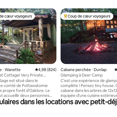
de cœur voyageurs
Coup de cœur voyageurs
 cœur voyageurs les plus appréciés
Coups de cœur voyageurs les p
la base de 409 commentaires : 4,99 sur 5
e ⋅ Wanette
Évaluation moyenne sur la base de 824 commen
4,98 (824)
Cabane perchée ⋅ Dunlap
É
t Cottage! Very Private
Glamping à Deer Camp
otTub!
Sage est situé dans le
C'est une expérience de glamp
ue comté de Pottawatomie
complète ! Pensez tiny house. 
e propre forêt d'Oaklore. Le
cabane dans les arbres de 12x12
ut accueillir deux personnes
équipée d'une cuisine extérieu
aires dans les locations avec petit-déj
 lit queen size, dispose d'une
table pour deux, d'une chaise l
ne et d'une salle de bain
d'une chaise, du wifi, d'une télé
avec douche debout. La cuisine
Roku avec Angel Studios, Grea
e d'un petit évier de bar, d'une
American Pure Flix, Prime, de la