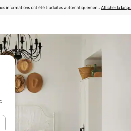
nes informations ont été traduites automatiquement. 
Afficher la lang
c
hes vers le haut et vers le bas pour les parcourir ou en appuyant et en fai