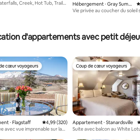
terfalls, Creek, Hot Tub, Trails
la base de 124 commentaires : 4,88 sur 5
Hébergement ⋅ Gray Summi
É
t
Vie privée au coucher du soleil s
coucher du soleil
ation d'appartements avec petit déje
de cœur voyageurs
Coup de cœur voyageurs
 cœur voyageurs les plus appréciés
Coup de cœur voyageurs
la base de 278 commentaires : 4,93 sur 5
nt ⋅ Flagstaff
Évaluation moyenne sur la base de 320 commen
4,99 (320)
Appartement ⋅ Stanardsville
É
 avec vue imprenable sur la
Suite avec balcon au White Lot
e
Retreat