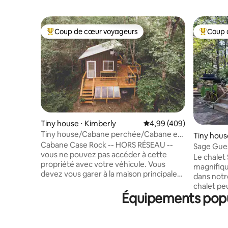
Coup de cœur voyageurs
Coup 
Coups de cœur voyageurs les plus appréciés
Coups de
Tiny house ⋅ Kimberly
Évaluation moyenne sur 
4,99 (409)
Tiny house/Cabane perchée/Cabane en
Tiny hous
rondins de bois
Cabane Case Rock -- HORS RÉSEAU --
Sage Gues
vous ne pouvez pas accéder à cette
(COOL) H
Le chalet 
propriété avec votre véhicule. Vous
magnifiq
devez vous garer à la maison principale
dans notr
et parcourir 1,25 miles jusqu'au chalet
chalet pe
dans un véhicule utilitaire Case Rock
Équipements popul
dans notre
conduit par un membre du personnel. -
mini-cuisi
Luxe 400 pieds carrés sur la rivière
3 pièces 
Locust Fork - animaux acceptés -
est équipé