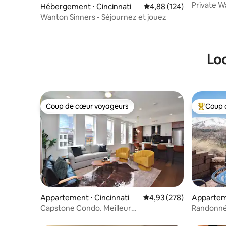
Private Wa
Hébergement ⋅ Cincinnati
Évaluation moyenne sur 
4,88 (124)
& EV II
Wanton Sinners - Séjournez et jouez
Loc
Coup de cœur voyageurs
Coup 
Coup de cœur voyageurs
Coups de
Appartement ⋅ Cincinnati
Évaluation moyenne sur 
4,93 (278)
Apparteme
Capstone Condo. Meilleur
Randonnée
emplacement. 2 lits/2 salles de bain.
montagn