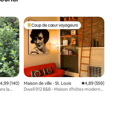
Coup de cœur voyageurs
lus appréciés
Coups de cœur voyageurs les plus appréciés
ntaires : 4,97 sur 5
valuation moyenne sur la base de 140 commentaires : 4,99 sur 5
4,99 (140)
Maison de ville ⋅ St. Louis
Évaluation moyenne sur
4,89 (559)
ns la
Dwell 912 B&B - Maison d'hôtes moderne
au centre-ville de Soulard