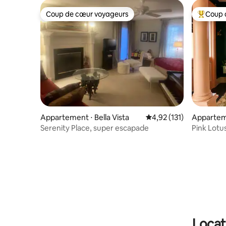
Coup de cœur voyageurs
Coup 
Coup de cœur voyageurs
Coups de
Appartement ⋅ Bella Vista
Évaluation moyenne sur
4,92 (131)
Apparteme
Serenity Place, super escapade
Pink Lotu
*location
Locat