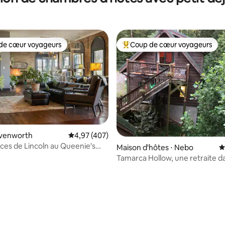
de cœur voyageurs
Coup de cœur voyageurs
 cœur voyageurs les plus appréciés
Coups de cœur voyageurs les p
avenworth
Évaluation moyenne sur la base de 407 comme
4,97 (407)
aces de Lincoln au Queenie's
Maison d'hôtes ⋅ Nebo
É
avenworth
Tamarca Hollow, une retraite da
nature