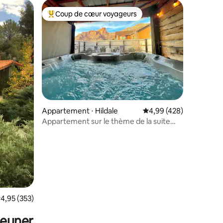
Coup de cœur voyageurs
Coups de cœur voyageurs les plus appréciés
Appartement ⋅ Hildale
Évaluation moyenne sur
4,99 (428)
taires : 4,89 sur 5
Appartement sur le thème de la suite
Barista, jacuzzi privé
valuation moyenne sur la base de 353 commentaires : 4,95 sur 5
4,95 (353)
jeuner