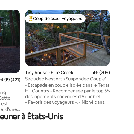
Cabane p
Coup de cœur voyageurs
Coup
lus appréciés
Coups de cœur voyageurs les plus appréciés
Coups d
gs
Bide In 
dans les 
Désignée
de 30 mè
cabanes d
par Trips
à plusieu
ultime, 
couples. Évadez-vous à 6 mètres de haut
dans la 
Géorgie, 
Tiny house ⋅ Pipe Creek
Évaluation moyenne 
5 (209)
vous. À B
Secluded Nest with Suspended Couple's
taires : 4,98 sur 5
valuation moyenne sur la base de 421 commentaires : 4,99 sur 5
4,99 (421)
les coupl
Hammock
• Escapade en couple isolée dans le Texas
à se reco
Hill Country - Récompensée par le top 5%
cinq hect
ing
des logements convoités d'Airbnb et
établisse
Cette
« Favoris des voyageurs ». • Niché dans
glamping
 est
les arbres au sommet d'une colline
de gamme
re, d'une
(548 mètres d'altitude !) dans la belle
euner à États-Unis
ongue et
région des collines du Texas. Conçu dans
vision
le seul but de créer un espace
t
confortable pour les couples pour