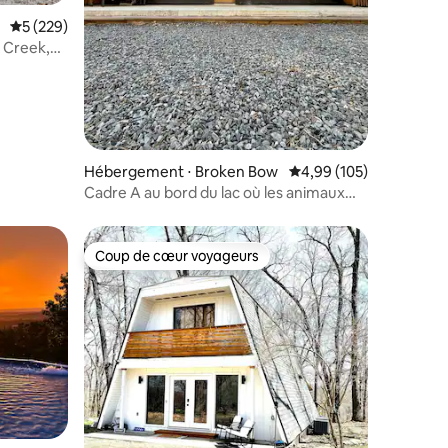
Évaluation moyenne sur la base de 229 commentaires : 5 sur 5
5 (229)
 Creek,
Hébergement ⋅ Broken Bow
Évaluation moyenne sur
4,99 (105)
Cadre A au bord du lac où les animaux
sont les bienvenus, jacuzzi et kayaks
Coup de cœur voyageurs
lus appréciés
Coup de cœur voyageurs
taires : 4,97 sur 5