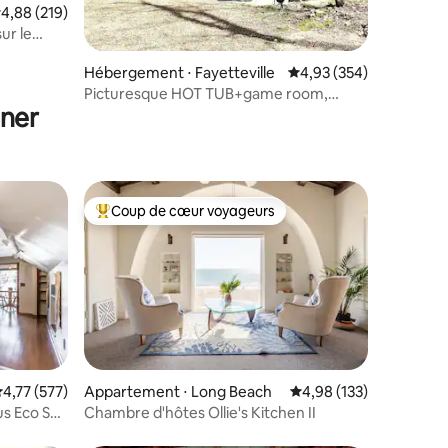
valuation moyenne sur la base de 219 commentaires : 4,88 sur 5
4,88 (219)
ur le
Hébergement ⋅ Fayetteville
Évaluation moyenne sur
4,93 (354)
Picturesque HOT TUB+game room,
uner
+near water
Coup de cœur voyageurs
Coups de cœur voyageurs les plus appréciés
taires : 4,99 sur 5
valuation moyenne sur la base de 577 commentaires : 4,77 sur 5
4,77 (577)
Appartement ⋅ Long Beach
Évaluation moyenne sur
4,98 (133)
us Eco Spa
Chambre d'hôtes Ollie's Kitchen II