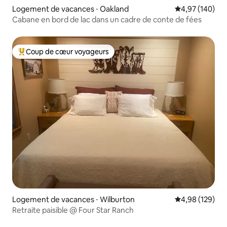
Logement de vacances ⋅ Oakland
Évaluation moy
4,97 (140)
Cabane en bord de lac dans un cadre de conte de fées
Coup de cœur voyageurs
Coups de cœur voyageurs les plus appréciés
Logement de vacances ⋅ Wilburton
Évaluation moy
4,98 (129)
Retraite paisible @ Four Star Ranch