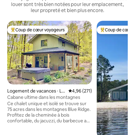
louer sont très bien notées pour leur emplacement,
leur propreté et bien plus encore.
Coup de cœur voyageurs
Coup de cœur 
Coups de cœur voyageurs les plus appréciés
Coups de cœur vo
Logement de vacances ⋅ Lo
Évaluation moyenne sur la base 
4,96 (271)
vingston
Cabane ultime dans les montagnes
Ce chalet unique et isolé se trouve sur
75 acres dans les montagnes Blue Ridge.
Profitez de la cheminée à bois
confortable, du jacuzzi, du barbecue au
charbon de bois et de l'Internet à fibre
optique rapide et fiable si vous devez