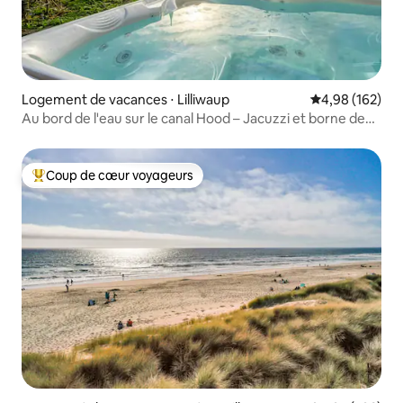
Logement de vacances ⋅ Lilliwaup
Évaluation moy
4,98 (162)
Au bord de l'eau sur le canal Hood – Jacuzzi et borne de
recharge pour véhicule électrique
Coup de cœur voyageurs
Coups de cœur voyageurs les plus appréciés