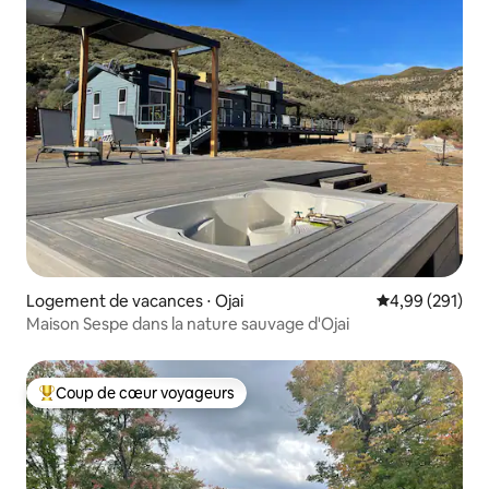
Logement de vacances ⋅ Ojai
Évaluation moy
4,99 (291)
Maison Sespe dans la nature sauvage d'Ojai
Coup de cœur voyageurs
Coups de cœur voyageurs les plus appréciés