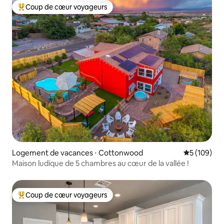
Coup de cœur voyageurs
Coups de cœur voyageurs les plus appréciés
Logement de vacances ⋅ Cottonwood
Évaluation 
5 (109)
Maison ludique de 5 chambres au cœur de la vallée !
Coup de cœur voyageurs
Coups de cœur voyageurs les plus appréciés