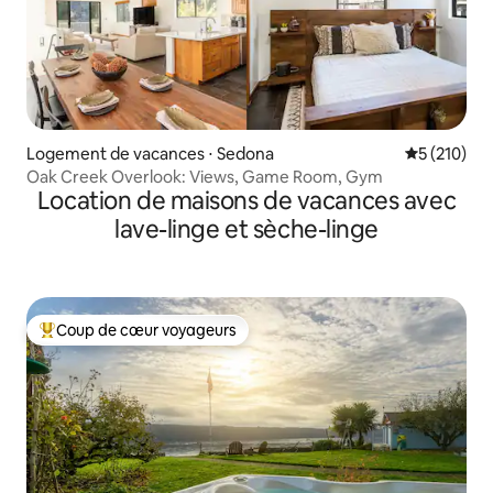
Logement de vacances ⋅ Sedona
Évaluation 
5 (210)
Oak Creek Overlook: Views, Game Room, Gym
Location de maisons de vacances avec
lave-linge et sèche-linge
Coup de cœur voyageurs
Coups de cœur voyageurs les plus appréciés