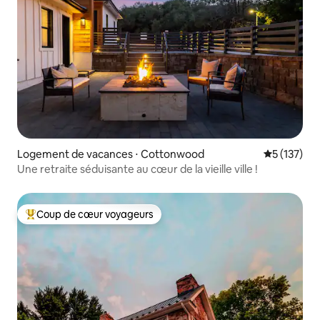
Logement de vacances ⋅ Cottonwood
Évaluation 
5 (137)
Une retraite séduisante au cœur de la vieille ville !
Coup de cœur voyageurs
Coups de cœur voyageurs les plus appréciés