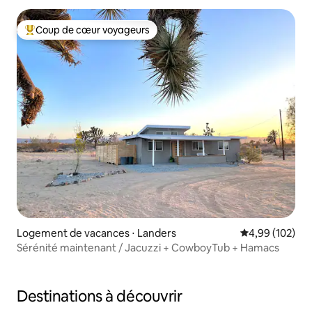
Coup de cœur voyageurs
Coups de cœur voyageurs les plus appréciés
Logement de vacances ⋅ Landers
Évaluation moy
4,99 (102)
Sérénité maintenant / Jacuzzi + CowboyTub + Hamacs
Destinations à découvrir