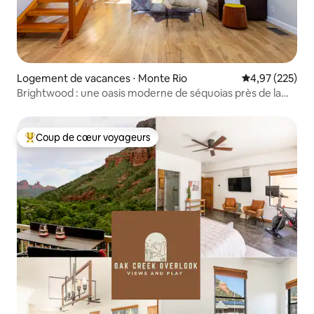
Logement de vacances ⋅ Monte Rio
Évaluation moy
4,97 (225)
Brightwood : une oasis moderne de séquoias près de la
rivière
Coup de cœur voyageurs
Coups de cœur voyageurs les plus appréciés