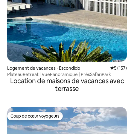
Logement de vacances ⋅ Escondido
Évaluation 
5 (157)
PlateauRetreat | VuePanoramique | PrèsSafariPark
Location de maisons de vacances avec
terrasse
Coup de cœur voyageurs
Coup de cœur voyageurs