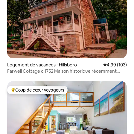
Logement de vacances ⋅ Hillsboro
Évaluation moy
4,99 (103)
Farwell Cottage c.1752 Maison historique récemment
rénovée
Coup de cœur voyageurs
Coups de cœur voyageurs les plus appréciés