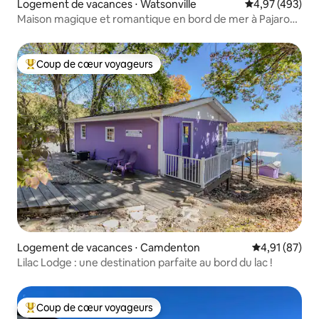
Logement de vacances ⋅ Watsonville
Évaluation moy
4,97 (493)
Maison magique et romantique en bord de mer à Pajaro
Dunes
Coup de cœur voyageurs
Coups de cœur voyageurs les plus appréciés
Logement de vacances ⋅ Camdenton
Évaluation mo
4,91 (87)
Lilac Lodge : une destination parfaite au bord du lac !
Coup de cœur voyageurs
Coups de cœur voyageurs les plus appréciés