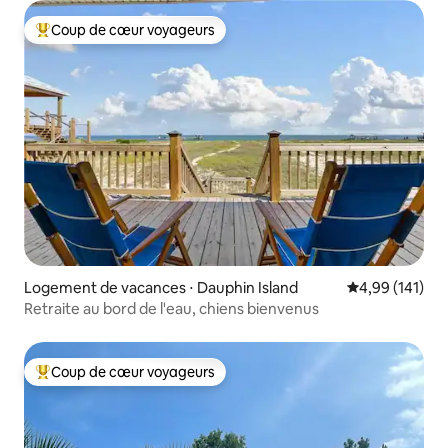
Coup de cœur voyageurs
Coups de cœur voyageurs les plus appréciés
Logement de vacances ⋅ Dauphin Island
Évaluation moy
4,99 (141)
Retraite au bord de l'eau, chiens bienvenus
Coup de cœur voyageurs
Coups de cœur voyageurs les plus appréciés