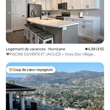
Logement de vacances ⋅ Hurricane
Évaluation moy
4,98 (415)
❤️PISCINE OUVERTE ET JACUZZI + Vues Zion Village
6 chambres❤️
Coup de cœur voyageurs
Coups de cœur voyageurs les plus appréciés