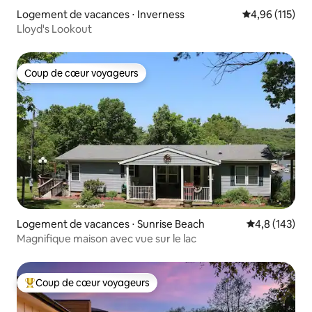
Logement de vacances ⋅ Inverness
Évaluation moy
4,96 (115)
Lloyd's Lookout
Coup de cœur voyageurs
Coup de cœur voyageurs
Logement de vacances ⋅ Sunrise Beach
Évaluation mo
4,8 (143)
Magnifique maison avec vue sur le lac
Coup de cœur voyageurs
Coups de cœur voyageurs les plus appréciés