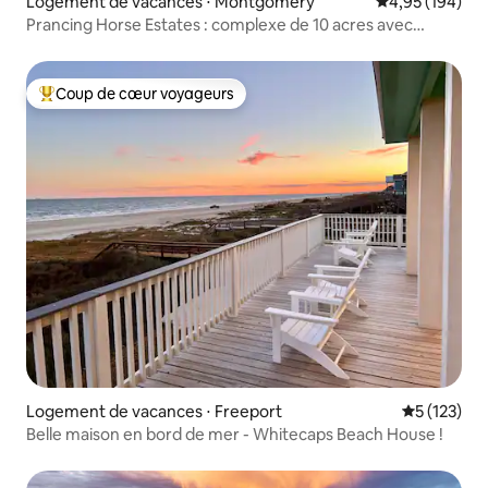
Logement de vacances ⋅ Montgomery
Évaluation moy
4,95 (194)
Prancing Horse Estates : complexe de 10 acres avec
piscine, spa
Coup de cœur voyageurs
Coups de cœur voyageurs les plus appréciés
Logement de vacances ⋅ Freeport
Évaluation 
5 (123)
Belle maison en bord de mer - Whitecaps Beach House !