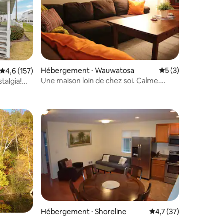
Hébergement ⋅ Wauwatosa
Évaluation moyenn
5 (3)
Évaluation moyenne sur la base de 157 commentaires : 4,6 sur 5
4,6 (157)
Une maison loin de chez soi. Calme.
talgia!
taires : 4,96 sur 5
Confortable. Emplacement central
ntaires : 4,97 sur 5
Hébergement ⋅ Shoreline
Évaluation moyenne s
4,7 (37)