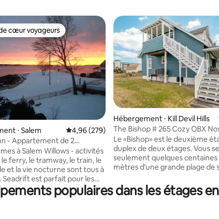
de cœur voyageurs
 cœur voyageurs les plus appréciés
Hébergement ⋅ Kill Devil Hills
The Bishop # 265 Cozy OBX Nos
 la base de 221 commentaires : 4,82 sur 5
ent ⋅ Salem
Évaluation moyenne sur la base de 279 commen
4,96 (279)
(2e étage)
Le «Bishop» est le deuxième ét
Inn - Appartement de 2
duplex de deux étages. Vous serez à
au 2e étage en bord de mer !
es à Salem Willows - activités
seulement quelques centaines
 le ferry, le tramway, le train, le
mètres d'une grande plage de s
le et la vie nocturne sont tous à
et sautez dans l'océan Atlantiq
 Seadrift est parfait pour les
vous retrouverez dans un parad
ipements populaires dans les étages en
oyageant ensemble car il
vacances. Passez la journée sur 
e deux chambres, toutes deux
puis revenez dans votre chalet
its King Size, un grand salon et
rafraîchir et profitez des merve
 de bain. Vous disposez d'une