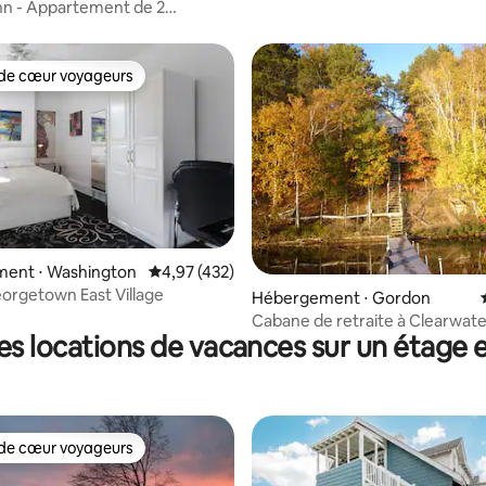
(2e étage)
Inn - Appartement de 2
au 2e étage en bord de mer !
de cœur voyageurs
 cœur voyageurs les plus appréciés
ent ⋅ Washington
Évaluation moyenne sur la base de 432 comme
4,97 (432)
eorgetown East Village
 la base de 221 commentaires : 4,82 sur 5
Hébergement ⋅ Gordon
Cabane de retraite à Clearwate
es locations de vacances sur un étage e
de cœur voyageurs
 cœur voyageurs les plus appréciés