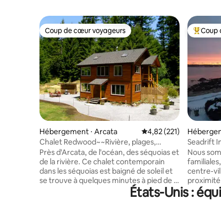
Coup de cœur voyageurs
Coup 
Coup de cœur voyageurs
Coups de
Hébergement ⋅ Arcata
Évaluation moyenne sur
4,82 (221)
Hébergem
Chalet Redwood~~Rivière, plages,
Seadrift 
jacuzzi
chambres 
Près d'Arcata, de l'océan, des séquoias et
Nous somm
de la rivière. Ce chalet contemporain
familiales,
dans les séquoias est baigné de soleil et
centre-vil
se trouve à quelques minutes à pied de la
proximité.
États-Unis : équ
rivière Mad et à 10 minutes en voiture de
couples v
HSU, du centre-ville d'Arcata, de l'océan
dispose d
et des plages. Cette maison artisanale
avec des l
est spacieuse et lumineuse avec de
une salle