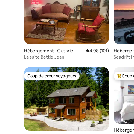
Hébergement ⋅ Guthrie
Évaluation moyenne sur
4,98 (101)
Hébergem
La suite Bettie Jean
Seadrift 
chambres 
Coup de cœur voyageurs
Coup 
Coup de cœur voyageurs
Coups de
Hébergem