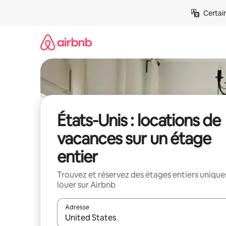
Aller
Certai
directement
au
contenu
États-Unis : locations de
vacances sur un étage
entier
Trouvez et réservez des étages entiers unique
louer sur Airbnb
Adresse
Lorsque les résultats s'affichent, utilisez les flèc