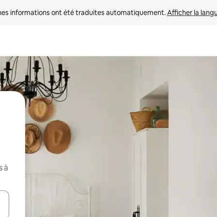
nes informations ont été traduites automatiquement. 
Afficher la lang
s à
hes vers le haut et vers le bas pour les parcourir ou en appuyant et en fai