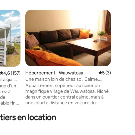
Coup
Coups d
Hébergement ⋅ Wauwatosa
Évaluation moyenn
5 (3)
Évaluation moyenne sur la base de 157 commentaires : 4,6 sur 5
4,6 (157)
Héberge
Une maison loin de chez soi. Calme.
talgia!
Suite à G
taires : 4,96 sur 5
Confortable. Emplacement central
Appartement supérieur au cœur du
age d'un
The parki
magnifique village de Wauwatosa. Niché
request.
dans un quartier central calme, mais à
 de
it must 
une courte distance en voiture du
able fin
fee. No c
centre-ville de Milwaukee. À distance de
ue, vous
a George
marche du village de Tosa avec
is de
is the en
tiers en location
restaurants, magasins, parcs, brasserie,
la plage,
of GT to
piscine, bibliothèque, épicerie, etc. Tout
 pour vous
room and
le confort d'un chez-soi. Comprend une
illeux
common e