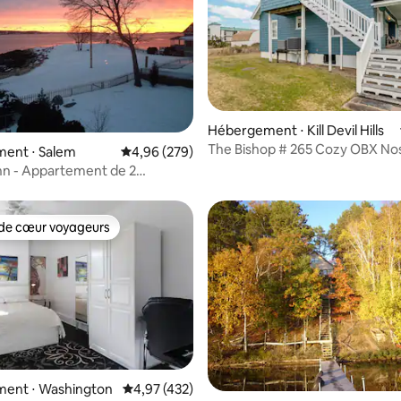
Hébergement ⋅ Kill Devil Hills
The Bishop # 265 Cozy OBX Nos
 la base de 101 commentaires : 4,98 sur 5
ent ⋅ Salem
Évaluation moyenne sur la base de 279 commen
4,96 (279)
(2e étage)
Inn - Appartement de 2
au 2e étage en bord de mer !
de cœur voyageurs
 cœur voyageurs les plus appréciés
ent ⋅ Washington
Évaluation moyenne sur la base de 432 comme
4,97 (432)