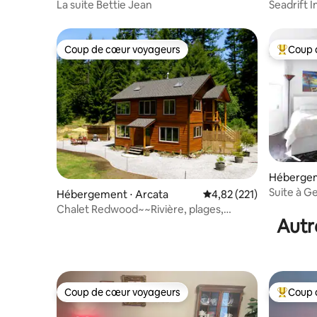
La suite Bettie Jean
Seadrift 
chambres 
Coup de cœur voyageurs
Coup 
Coup de cœur voyageurs
Coups de
Hébergem
Suite à G
Hébergement ⋅ Arcata
Évaluation moyenne sur
4,82 (221)
Chalet Redwood~~Rivière, plages,
Autr
jacuzzi
Coup de cœur voyageurs
Coup 
Coup de cœur voyageurs
Coups de