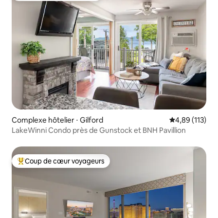
Complexe hôtelier ⋅ Gilford
Évaluation moy
4,89 (113)
LakeWinni Condo près de Gunstock et BNH Pavillion
Coup de cœur voyageurs
Coups de cœur voyageurs les plus appréciés