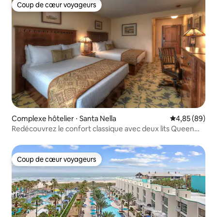
Coup de cœur voyageurs
Coup de cœur voyageurs
Complexe hôtelier ⋅ Santa Nella
Évaluation mo
4,85 (89)
Redécouvrez le confort classique avec deux lits Queen
Size
Coup de cœur voyageurs
Coup de cœur voyageurs