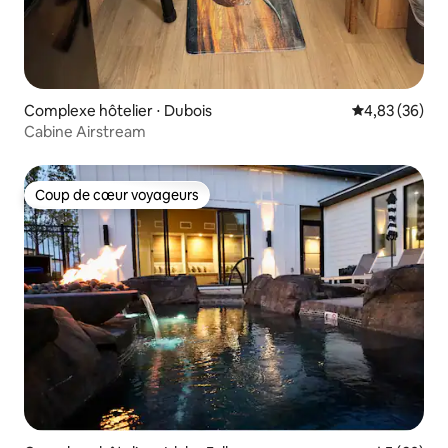
Complexe hôtelier ⋅ Dubois
Évaluation mo
4,83 (36)
Cabine Airstream
Coup de cœur voyageurs
Coup de cœur voyageurs