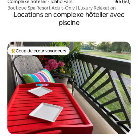
Complexe hôtelier ⋅ Idaho Falls
Évaluation
5 (60)
Boutique Spa Resort Adult-Only | Luxury Relaxation
Locations en complexe hôtelier avec
piscine
Coup de cœur voyageurs
Coups de cœur voyageurs les plus appréciés