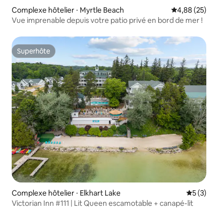
Complexe hôtelier ⋅ Myrtle Beach
Évaluation mo
4,88 (25)
Vue imprenable depuis votre patio privé en bord de mer !
Superhôte
Superhôte
Complexe hôtelier ⋅ Elkhart Lake
Évaluatio
5 (3)
Victorian Inn #111 | Lit Queen escamotable + canapé-lit