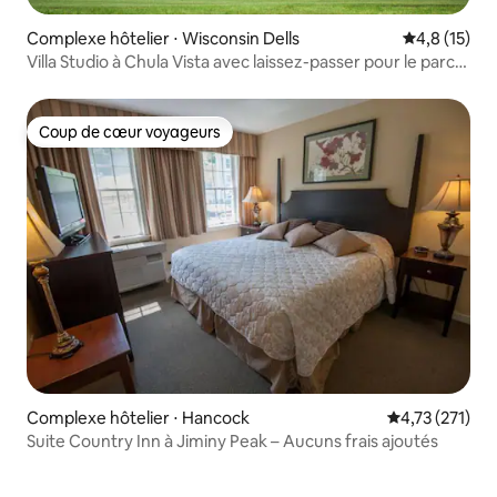
Complexe hôtelier ⋅ Wisconsin Dells
Évaluation m
4,8 (15)
Villa Studio à Chula Vista avec laissez-passer pour le parc
aquatique !
Coup de cœur voyageurs
Coup de cœur voyageurs
Complexe hôtelier ⋅ Hancock
Évaluation moy
4,73 (271)
Suite Country Inn à Jiminy Peak – Aucuns frais ajoutés