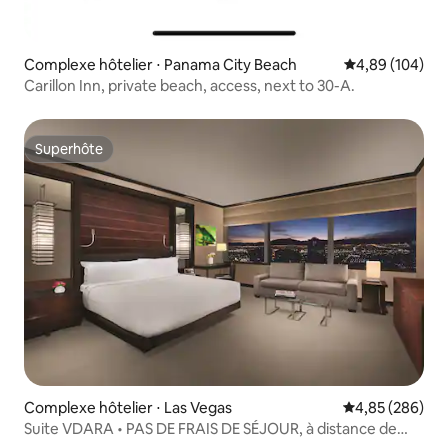
Complexe hôtelier ⋅ Panama City Beach
Évaluation moy
4,89 (104)
Carillon Inn, private beach, access, next to 30-A.
Superhôte
Superhôte
Complexe hôtelier ⋅ Las Vegas
Évaluation moy
4,85 (286)
Suite VDARA • PAS DE FRAIS DE SÉJOUR, à distance de
marche de Bellagio/ARIA