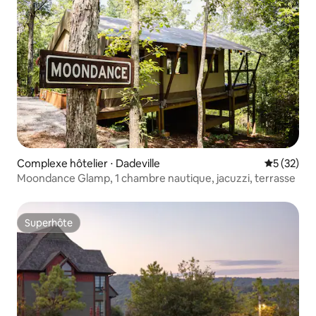
Complexe hôtelier ⋅ Dadeville
Évaluation
5 (32)
Moondance Glamp, 1 chambre nautique, jacuzzi, terrasse
Superhôte
Superhôte