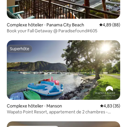
Complexe hôtelier ⋅ Panama City Beach
Évaluation mo
4,89 (88)
Book your Fall Getaway @ Paradisefound#605
Superhôte
Superhôte
Complexe hôtelier ⋅ Manson
Évaluation mo
4,83 (35)
Wapato Point Resort, appartement de 2 chambres -
Nouveau remodelage