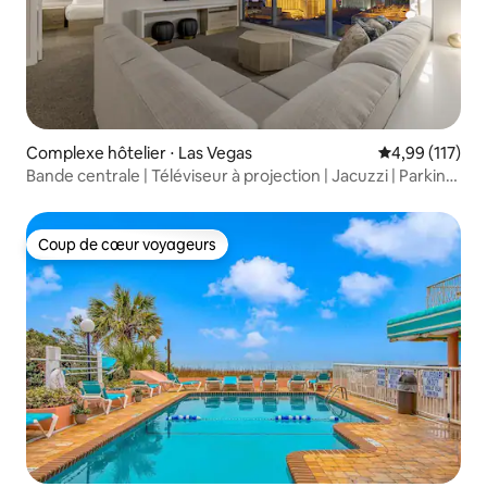
Complexe hôtelier ⋅ Las Vegas
Évaluation moy
4,99 (117)
Bande centrale | Téléviseur à projection | Jacuzzi | Parking
gratuit
Coup de cœur voyageurs
Coup de cœur voyageurs