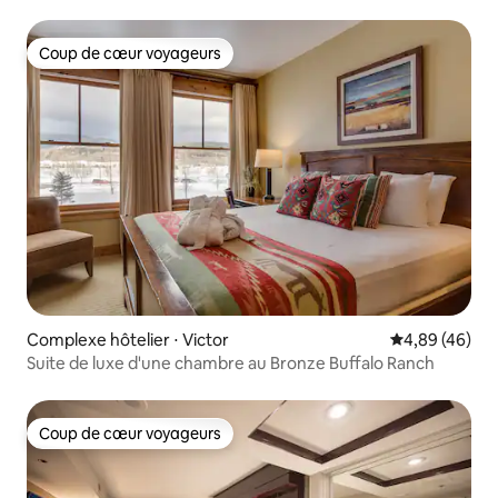
Coup de cœur voyageurs
Coup de cœur voyageurs
Complexe hôtelier ⋅ Victor
Évaluation mo
4,89 (46)
Suite de luxe d'une chambre au Bronze Buffalo Ranch
Coup de cœur voyageurs
Coup de cœur voyageurs