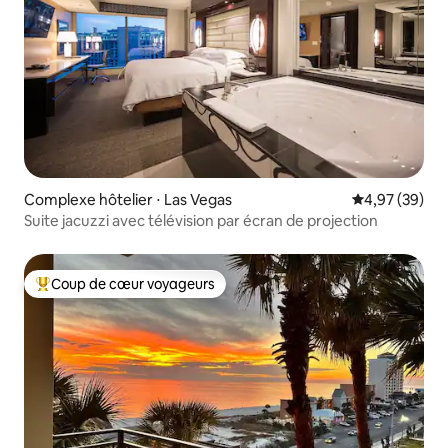
Complexe hôtelier ⋅ Las Vegas
Évaluation mo
4,97 (39)
Suite jacuzzi avec télévision par écran de projection
Coup de cœur voyageurs
Coups de cœur voyageurs les plus appréciés