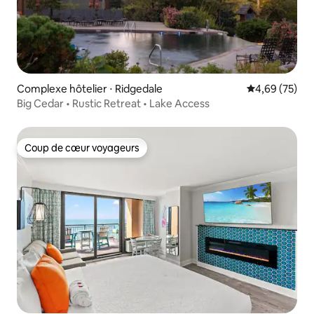
Complexe hôtelier ⋅ Ridgedale
Évaluation mo
4,69 (75)
Big Cedar • Rustic Retreat • Lake Access
Coup de cœur voyageurs
Coup de cœur voyageurs