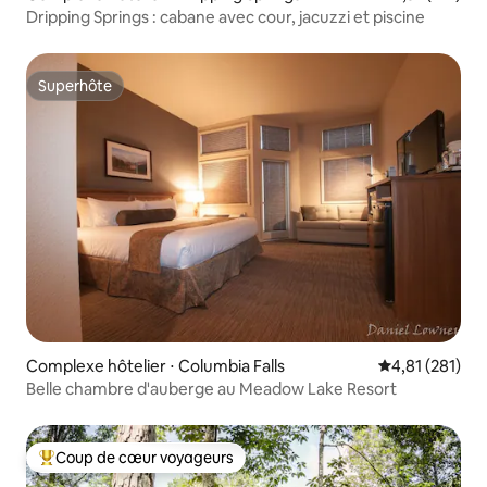
l'ascenseur. Un placard de rangement
Dripping Springs : cabane avec cour, jacuzzi et piscine
est fourni pour sécuriser vos skis et
snowboards. Pour vos besoins de
lessive, un lave-linge et un sèche-linge
Superhôte
sont fournis dans votre suite. Venez
Superhôte
profiter de tout ce que Park City a à
offrir !
Complexe hôtelier ⋅ Columbia Falls
Évaluation moy
4,81 (281)
Belle chambre d'auberge au Meadow Lake Resort
Coup de cœur voyageurs
Coups de cœur voyageurs les plus appréciés