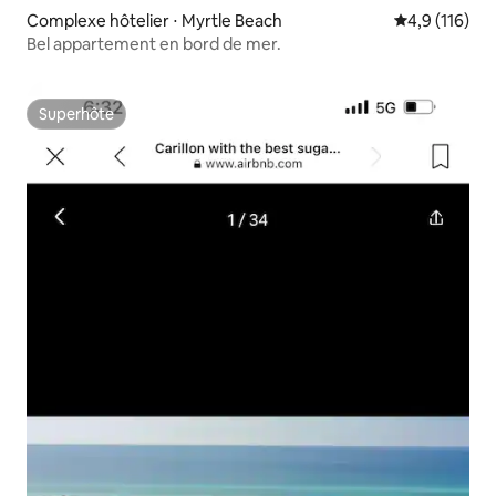
Complexe hôtelier ⋅ Myrtle Beach
Évaluation mo
4,9 (116)
Bel appartement en bord de mer.
Superhôte
Superhôte