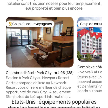
hôtelier sont très bien notées pour leur emplacement,
leur propreté et bien plus encore.
Coup de cœur voyageurs
Coup de cœur vo
Coups de cœur voyageurs les plus appréciés
Coup de cœur vo
Complexe hôtelier 
Riverwalk at Loon 
Chambre d'hôtel ⋅ Park City
Évaluation moyenne sur la base 
4,96 (138)
complète - 4 cou
Studio avec une c
Évasion à Park City au Newpark Resort
pouvant accueillir
Cette escapade de luxe au Newpark
et 2 enfants) Vall
Resort vous offre le meilleur de chaque
condo au nouveau
opportunité de Park City ! À seulement
Riverwalk at Loon 
35 minutes de l'aéroport international de
couchers de soleil
États-Unis : équipements populaires
SLC, évadez-vous dans cette suite de
avec 2 piscines de l
deux chambres avec cuisine complète