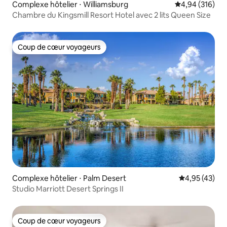
Complexe hôtelier ⋅ Williamsburg
Évaluation moy
4,94 (316)
Chambre du Kingsmill Resort Hotel avec 2 lits Queen Size
Coup de cœur voyageurs
Coup de cœur voyageurs
Complexe hôtelier ⋅ Palm Desert
Évaluation mo
4,95 (43)
Studio Marriott Desert Springs II
Coup de cœur voyageurs
Coup de cœur voyageurs