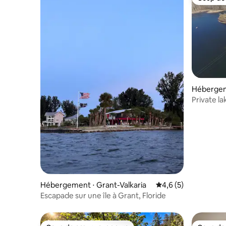
Coup de
Hébergem
Private la
Hébergement ⋅ Grant-Valkaria
Évaluation moyenne 
4,6 (5)
Escapade sur une île à Grant, Floride