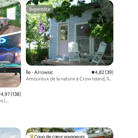
Superhôte
lus appréciés
Superhôte
ntaires : 4,79 sur 5
Île ⋅ Arrowsic
Évaluation moyenne su
4,82 (39)
Amoureux de la nature à Crow Island, île
hors des sentiers battus
valuation moyenne sur la base de 138 commentaires : 4,97 sur 5
4,97 (138)
s |
Coup de cœur voyageurs