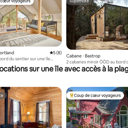
 cœur voyageurs
Superhôte
 cœur voyageurs
Superhôte
ur la base de 40 commentaires : 4,9 sur 5
Portland
Évaluation moyenne sur la base de 8 co
5 (8)
Cabane ⋅ Bastrop
ord du sentier sur une île
2 cabanes miroir ÖÖD au bord d
c fort historique
ocations sur une île avec accès à la pla
te
Coup de cœur voyageurs
te
Coups de cœur voyageurs les p