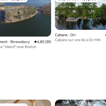
 cœur voyageurs
Coup de cœur voyageurs
Cabane ⋅ Orr
Cabane sur une île à Orr MN
ent ⋅ Shrewsbury
Évaluation moyenne sur la base de 39 commen
4,85 (39)
ke "Island" near Boston
sur la base de 5 commentaires : 4,6 sur 5