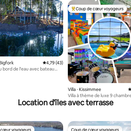
te
Coup de cœur voyageurs
te
Coups de cœur voyageurs les p
r la base de 69 commentaires : 4,91 sur 5
Bigfork
Évaluation moyenne sur la base de 43 comme
4,79 (43)
 bord de l'eau avec bateau
Villa ⋅ Kissimmee
É
Villa à thème de luxe 9 chambre
Location d'îles avec terrasse
Proche de Disney
 cœur voyageurs
Coup de cœur voyageurs