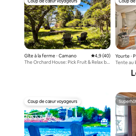
Coup de cœur voyageurs
Coup de
Coup de cœur voyageurs
Coup de
Gîte à la ferme ⋅ Camano
Évaluation moyenne s
4,9 (40)
Yourte ⋅ 
The Orchard House: Pick Fruit & Relax by
Tente au b
the Sea
privée ave
L
Coup de cœur voyageurs
Superhô
Coup de cœur voyageurs
Superhô