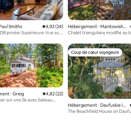
Paul Smiths
Évaluation moyenne sur la base de 24 commen
4,92 (24)
Hébergement ⋅ Manitowish
 la base de 66 commentaires : 4,92 sur 5
Waters
DB privée-Supérieure-Vue sur
Chalet triangulaire modifié au 
rs O
chaîne de 10 lacs
te
Coup de cœur voyageurs
te
Coup de cœur voyageurs
ent ⋅ Greig
Évaluation moyenne sur la base de 22 comme
4,82 (22)
er sur une île avec bateau
 la base de 79 commentaires : 4,87 sur 5
Hébergement ⋅ Daufuskie Isl
acuzzi, chiens bienvenus !
and
The Beachfield House on Daufu
Golf Cart