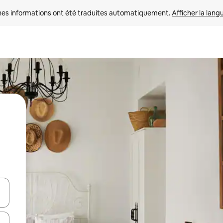
nes informations ont été traduites automatiquement. 
Afficher la lang
hes vers le haut et vers le bas pour les parcourir ou en appuyant et en fai