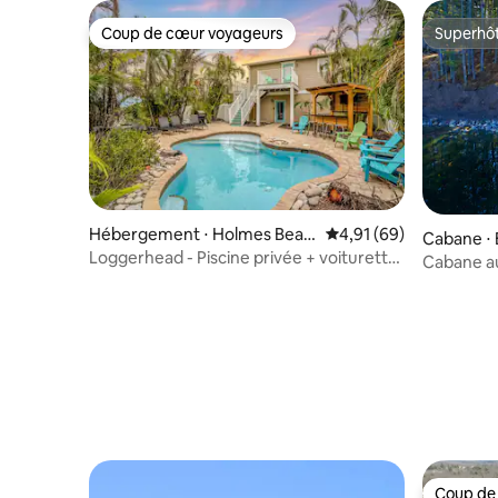
Coup de cœur voyageurs
Superhô
Coup de cœur voyageurs
Superhô
Hébergement ⋅ Holmes Beac
Évaluation moyenne su
4,91 (69)
Cabane ⋅ 
h
Loggerhead - Piscine privée + voiturette
Cabane au
de golf - AMI Oasis
ponton
Coup de