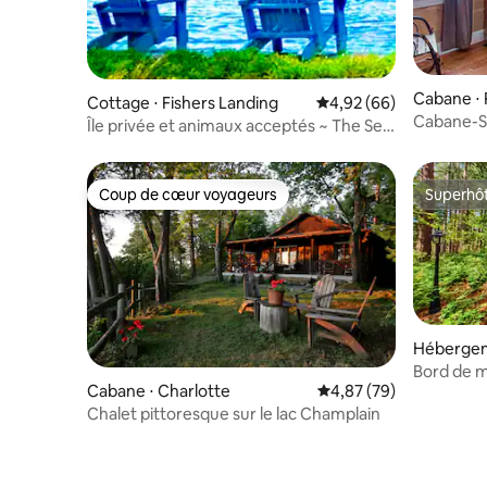
Cabane ⋅ 
Cottage ⋅ Fishers Landing
Évaluation moyenne sur
4,92 (66)
Cabane-S
Île privée et animaux acceptés ~ The Sea
le bois-M
Angell
Coup de cœur voyageurs
Superhô
Coup de cœur voyageurs
Superhô
Hébergem
Bord de m
Cabane ⋅ Charlotte
Évaluation moyenne sur
4,87 (79)
ponton, j
Chalet pittoresque sur le lac Champlain