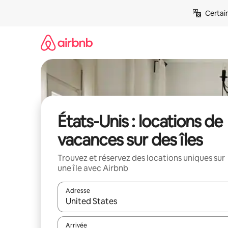
Aller
Certai
directement
au
contenu
États-Unis : locations de
vacances sur des îles
Trouvez et réservez des locations uniques sur
une île avec Airbnb
Adresse
Lorsque les résultats s'affichent, utilisez les flèc
Arrivée