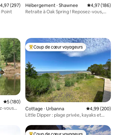
valuation moyenne sur la base de 297 commentaires : 4,97 sur 5
4,97 (297)
Hébergement ⋅ Shawnee
Évaluation moyenne sur
4,97 (186)
 Point
Retraite à Oak Spring ! Reposez-vous,
faites de la randonnée, pêchez et
explorez !
Coup de cœur voyageurs
lus appréciés
Coups de cœur voyageurs les plus appréciés
Évaluation moyenne sur la base de 180 commentaires : 5 sur 5
5 (180)
taires : 4,92 sur 5
z-vous
Cottage ⋅ Urbanna
Évaluation moyenne sur
4,99 (200)
Little Dipper : plage privée, kayaks et
paddleboards
Coup de cœur voyageurs