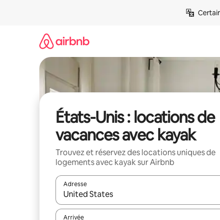
Aller
Certai
directement
au
contenu
États-Unis : locations de
vacances avec kayak
Trouvez et réservez des locations uniques de
logements avec kayak sur Airbnb
Adresse
Lorsque les résultats s'affichent, utilisez les flèc
Arrivée