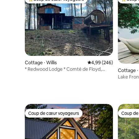
Coups de cœur voyageurs les plus appréciés
Coups de
Cottage ⋅ Willis
Évaluation moyenne sur 
4,99 (246)
* Redwood Lodge * Comté de Floyd,
Cottage ⋅
Virginie
Lake Front
le Musée 
Coup de cœur voyageurs
Coup de
Coup de cœur voyageurs
Coup de