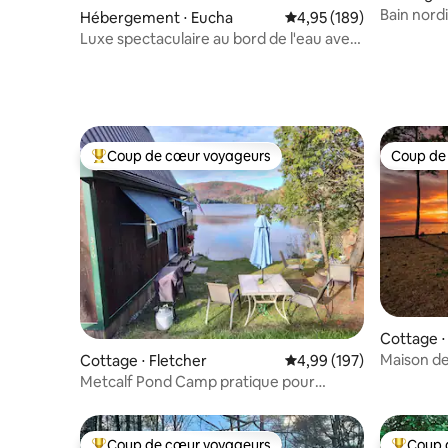
Bain nord
Hébergement ⋅ Eucha
Évaluation moyenne sur 
4,95 (189)
LUX Desig
Luxe spectaculaire au bord de l'eau avec
quai Grand Lake !!!
Coup de cœur voyageurs
Coup de
Coups de cœur voyageurs les plus appréciés
Coup de
Cottage ⋅
Maison de
Cottage ⋅ Fletcher
Évaluation moyenne sur 
4,99 (197)
rivage iso
Metcalf Pond Camp pratique pour
Smugglers Notch
Coup de cœur voyageurs
Coup 