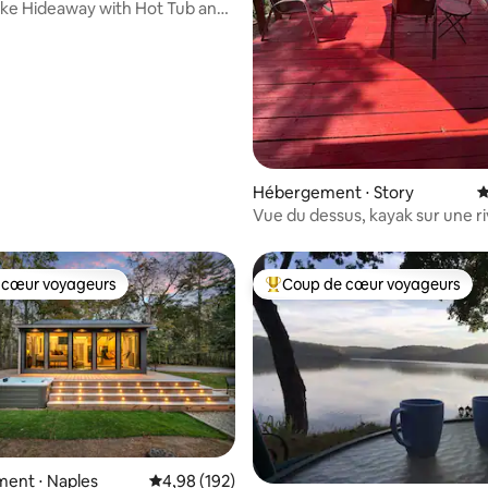
ke Hideaway with Hot Tub and
la base de 140 commentaires : 4,97 sur 5
Hébergement ⋅ Story
É
Vue du dessus, kayak sur une ri
privée isolée
 cœur voyageurs
Coup de cœur voyageurs
 cœur voyageurs
Coups de cœur voyageurs les p
ent ⋅ Naples
Évaluation moyenne sur la base de 192 commen
4,98 (192)