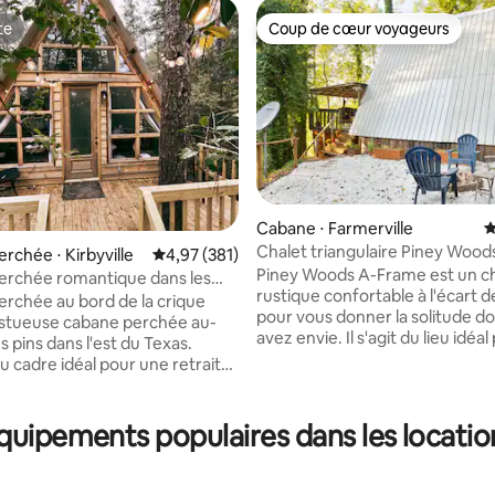
te
Coup de cœur voyageurs
te
Coup de cœur voyageurs
Cabane ⋅ Farmerville
É
Chalet triangulaire Piney Wood
rchée ⋅ Kirbyville
Évaluation moyenne sur la base de 381 comme
4,97 (381)
D'Arbonne
Piney Woods A-Frame est un c
erchée romantique dans les
rustique confortable à l'écart d
la base de 530 commentaires : 4,97 sur 5
rchée au bord de la crique
pour vous donner la solitude d
stueuse cabane perchée au-
avez envie. Il s'agit du lieu idéa
 pins dans l'est du Texas.
escapade en couple, un week-
u cadre idéal pour une retraite
filles, un voyage de pêche ou
 dans la campagne boisée sans
simplement une escapade en so
 aux équipements modernes. À
amateurs de plein air profitero
r, vous trouverez une cuisine
équipements populaires dans les locati
meilleur des deux mondes ici :
ent équipée et une charmante
vous dans une cabane dans les 
ain. Sous la cabane dans les
en étant sur l'eau ! Les niveaux
 trouve un autre coin salon avec