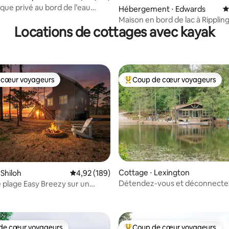
ique privé au bord de l’eau
la base de 189 commentaires : 4,95 sur 5
Hébergement ⋅ Edwards
É
ner – Intime
Maison en bord de lac à Rippling
Locations de cottages avec kayak
 cœur voyageurs
Coup de cœur voyageurs
 cœur voyageurs
Coups de cœur voyageurs les p
Cottage ⋅ Lexington
 Shiloh
Évaluation moyenne sur la base de 189 commen
4,92 (189)
Détendez-vous et déconnecte
 plage Easy Breezy sur un
la base de 197 commentaires : 4,99 sur 5
dans cette oasis privée !
lé
de cœur voyageurs
Coup de cœur voyageurs