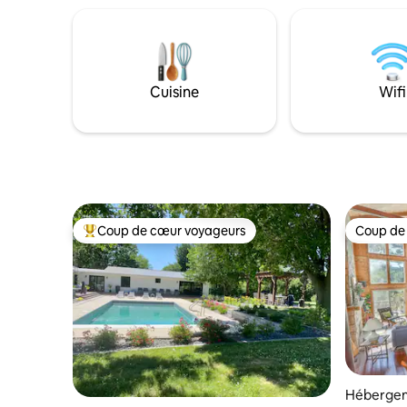
une chemi
en raison de la berceuse naturelle de la
chauffé a
pluie sur le toit en tôle rouge. Le lac est à
briques. Cette charmante cabane dans
seulement 150 mètres de la maison.
les arbre
Nous avons 2 kayaks pour les voyageurs
boisée de
sur des chariots pour la courte
Cuisine
Wifi
de poisso
promenade jusqu'au rivage. Venez
forestiers
profiter du soleil dans l'eau cristalline qui
fait la renommée de ce lac !
Coup de cœur voyageurs
Coup de
Coups de cœur voyageurs les plus appréciés
Coup de
Hébergem