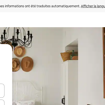
nes informations ont été traduites automatiquement. 
Afficher la lang
hes vers le haut et vers le bas pour les parcourir ou en appuyant et en fai