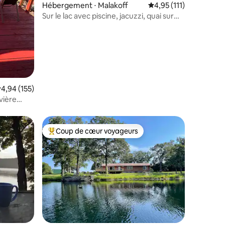
Hébergement ⋅ Malakoff
Évaluation moyenne su
4,95 (111)
Sur le lac avec piscine, jacuzzi, quai sur
terrain de golf
valuation moyenne sur la base de 155 commentaires : 4,94 sur 5
4,94 (155)
vière
Coup de cœur voyageurs
lus appréciés
Coups de cœur voyageurs les plus appréciés
taires : 4,98 sur 5