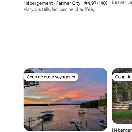
Beaver La
Hébergement ⋅ Farmer City
Évaluation moyenne sur 
4,97 (140)
Kayaks
Platypus Hills, lac, piscine chauffée,
jacuzzi, foyer
Coup de cœur voyageurs
Coup de
Coup de cœur voyageurs
Coup de
Hébergem