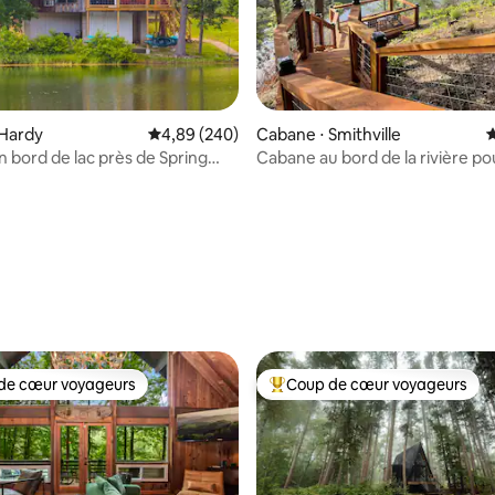
 Hardy
Évaluation moyenne sur la base de 240 commen
4,89 (240)
Cabane ⋅ Smithville
É
 bord de lac près de Spring
Cabane au bord de la rivière po
jacuzzi/kayak/pêche
la base de 149 commentaires : 4,93 sur 5
de cœur voyageurs
Coup de cœur voyageurs
 cœur voyageurs les plus appréciés
Coups de cœur voyageurs les p