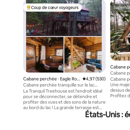
Coup de cœur voyageurs
Superhô
Coups de cœur voyageurs les plus appréciés
Superhô
Cabane pe
Cabane p
pins
Cabane perchée ⋅ Eagle Roc
Évaluation moyenne sur 
4,97 (530)
Cabane pe
k
Une maje
Cabane perchée tranquille sur le lac
dessus des
Table Rock
La Tranquil Treehouse est l'endroit idéal
Profitez d
pour se déconnecter, se détendre et
reposante
profiter des vues et des sons de la nature
renoncer
au bord du lac ! La grande terrasse est
l'intérieu
États-Unis : 
l'endroit idéal pour lire un livre, faire des
entièrem
grillades ou profiter d'une tasse de café
salle de b
le matin ! Même les jours de pluie sont
arbres se
paisibles dans la cabane dans les arbres