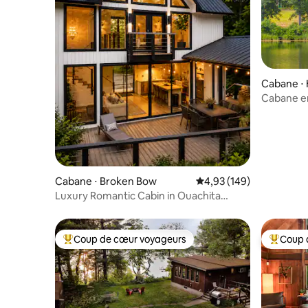
Cabane ⋅
Cabane en
River
Cabane ⋅ Broken Bow
Évaluation moyenne sur 
4,93 (149)
Luxury Romantic Cabin in Ouachita
Forest
Coup de cœur voyageurs
Coup 
Coups de cœur voyageurs les plus appréciés
Coups de