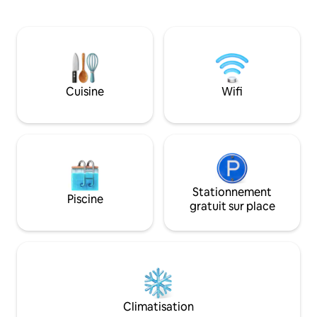
voyageant ensemble, la maison est
confortables et de
équipée de 3 chambres principales
inspirées du spa q
(KINGS), 3,5 salles de bains et une
touche de luxe à c
chambre à lits superposés qui peut
dans un lieu de rêv
accueillir 6 personnes, une salle de jeux
avec cuisine extéri
en bas avec un espace de vie séparé
plus encore. Que v
pour les enfants, y compris leur propre
pour une escapad
Cuisine
Wifi
salle de bain et un coin salon. Cuisine
un séjour local, c
bien équipée et terrasses
mélange de confo
enveloppantes.
de style.
Stationnement
Piscine
gratuit sur place
Climatisation