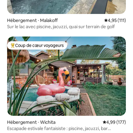
Hébergement ⋅ Malakoff
Évaluation mo
4,95 (111)
Sur le lac avec piscine, jacuzzi, quai sur terrain de golf
Coup de cœur voyageurs
Coups de cœur voyageurs les plus appréciés
Hébergement ⋅ Wichita
Évaluation moy
4,99 (177)
Escapade estivale fantaisiste : piscine, jacuzzi, bar