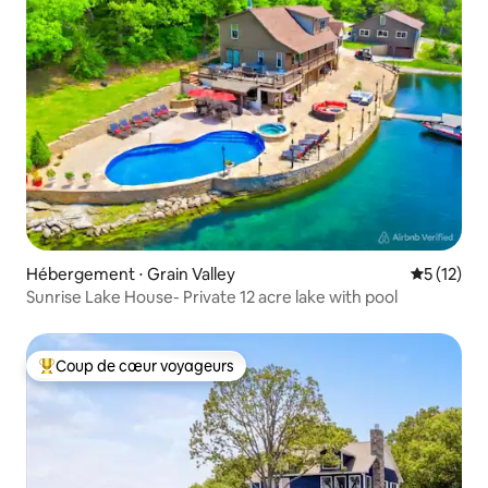
Hébergement ⋅ Grain Valley
Évaluation
5 (12)
Sunrise Lake House- Private 12 acre lake with pool
Coup de cœur voyageurs
Coups de cœur voyageurs les plus appréciés