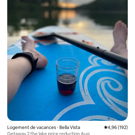
Logement de vacances ⋅ Bella Vista
Évaluation moy
4,96 (192)
Getaway 2 the lake price reduction Aug