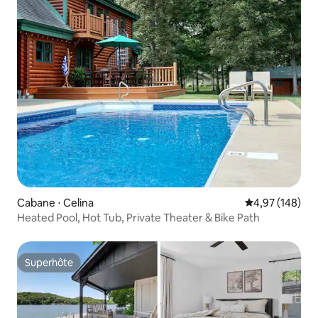
Cabane ⋅ Celina
Évaluation moy
4,97 (148)
Heated Pool, Hot Tub, Private Theater & Bike Path
Superhôte
Superhôte