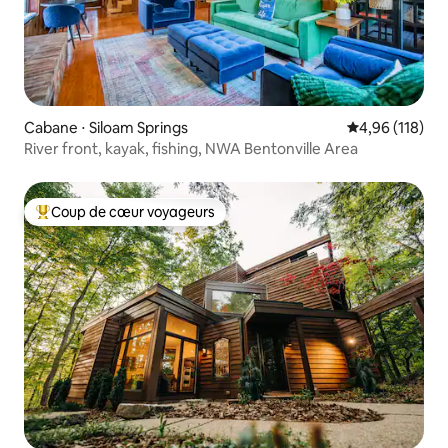
Cabane ⋅ Siloam Springs
Évaluation moy
4,96 (118)
River front, kayak, fishing, NWA Bentonville Area
Coup de cœur voyageurs
Coups de cœur voyageurs les plus appréciés