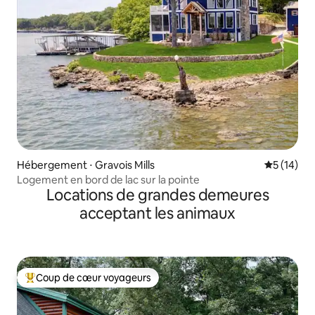
Hébergement ⋅ Gravois Mills
Évaluation
5 (14)
Logement en bord de lac sur la pointe
Locations de grandes demeures
acceptant les animaux
Coup de cœur voyageurs
Coups de cœur voyageurs les plus appréciés