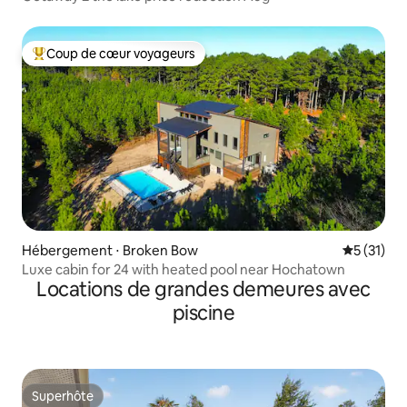
Coup de cœur voyageurs
Coups de cœur voyageurs les plus appréciés
Hébergement ⋅ Broken Bow
Évaluation
5 (31)
Luxe cabin for 24 with heated pool near Hochatown
Locations de grandes demeures avec
piscine
Superhôte
Superhôte