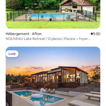
Hébergement ⋅ Afton
Évaluatio
5 (6)
NOUVEAU Lake Retreat | 12 places | Piscine + foyer
extérieur
Luxe
Luxe