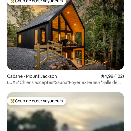
Coup de cœur voyageurs
Coups de cœur voyageurs les plus appréciés
Cabane ⋅ Mount Jackson
Évaluation moy
4,99 (102)
LUXE*Chiens acceptés*Sauna*Foyer extérieur*Salle de
jeux*Bocce
Coup de cœur voyageurs
Coups de cœur voyageurs les plus appréciés