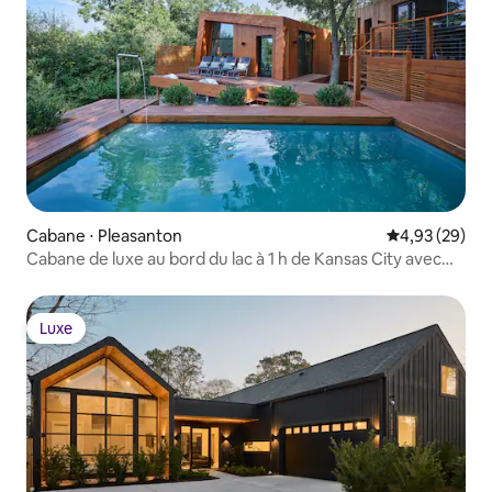
Cabane ⋅ Pleasanton
Évaluation mo
4,93 (29)
Cabane de luxe au bord du lac à 1 h de Kansas City avec
piscine et jacuzzi
Luxe
Luxe