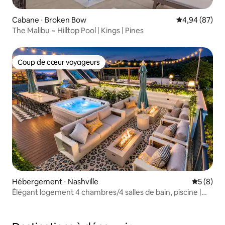
Cabane ⋅ Broken Bow
Évaluation mo
4,94 (87)
The Malibu ~ Hilltop Pool | Kings | Pines
Coup de cœur voyageurs
Coup de cœur voyageurs
Hébergement ⋅ Nashville
Évaluatio
5 (8)
Élégant logement 4 chambres/4 salles de bain, piscine |
Jacuzzi et vues. 11 lits !