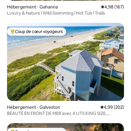
Hébergement ⋅ Gahanna
Évaluation moy
4,98 (167)
Luxury & Nature l Wild Swimming l Hot Tub l Trails
Coup de cœur voyageurs
Coups de cœur voyageurs les plus appréciés
Hébergement ⋅ Galveston
Évaluation moy
4,99 (202)
BEAUTÉ EN FRONT DE MER avec 4 LITS KING SIZE,
escapade ULTIME !