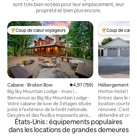
sont très bien notées pour leur emplacement, leur
propreté et bien plus encore.
Coup de cœur voyageurs
Coup de cœur 
Coups de cœur voyageurs les plus appréciés
Coups de cœur vo
Cabane ⋅ Broken Bow
Évaluation moyenne sur la base 
4,97 (159)
Hébergement ⋅ Ba
Big Sky Mountain Lodge - Vues !
Horton Hotel !
Randonnée vers les sentiers/la rivière
Bienvenue au Big Sky Mountain Lodge -
Entrez dans le styl
Votre cabane de luxe de 3 étages située
location courte 
juste à l'extérieur de la forêt nationale.
rénovée. C'est le l
Des pins et des feuillus imposants ainsi
détendre et créer
États-Unis : équipements populaires
que des vues sur la montagne et le lac
espace soigneuse
vous attendent à votre arrivée. Parfait
d'une cuisine ent
dans les locations de grandes demeures
pour les familles et les groupes
salon accueillant,