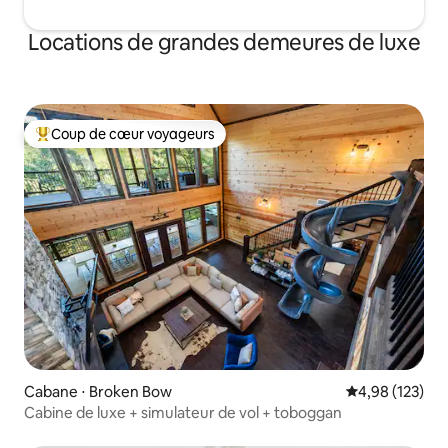
Locations de grandes demeures de luxe
Coup de cœur voyageurs
Coups de cœur voyageurs les plus appréciés
Cabane ⋅ Broken Bow
Évaluation moy
4,98 (123)
Cabine de luxe + simulateur de vol + toboggan