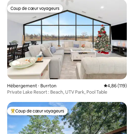
Coup de cœur voyageurs
Coup de cœur voyageurs
Hébergement ⋅ Burrton
Évaluation moy
4,86 (119)
Private Lake Resort : Beach, UTV Park, Pool Table
Coup de cœur voyageurs
Coups de cœur voyageurs les plus appréciés