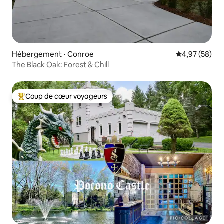
Hébergement ⋅ Conroe
Évaluation mo
4,97 (58)
The Black Oak: Forest & Chill
Coup de cœur voyageurs
Coups de cœur voyageurs les plus appréciés