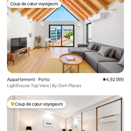
Coup de cœur voyageurs
Coup de cœur voyageurs
Appartement ⋅ Porto
Évaluation mo
4,92 (89)
Lighthouse Top View | By Own Places
Coup de cœur voyageurs
Coups de cœur voyageurs les plus appréciés