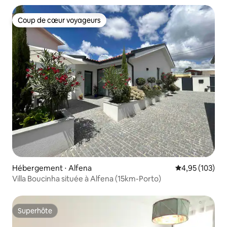
Coup de cœur voyageurs
Coup de cœur voyageurs
Hébergement ⋅ Alfena
Évaluation moy
4,95 (103)
Villa Boucinha située à Alfena (15km-Porto)
Superhôte
Superhôte