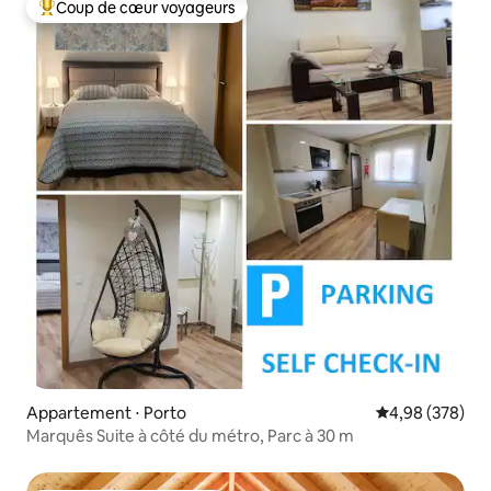
Coup de cœur voyageurs
Coups de cœur voyageurs les plus appréciés
Appartement ⋅ Porto
Évaluation moy
4,98 (378)
Marquês Suite à côté du métro, Parc à 30 m