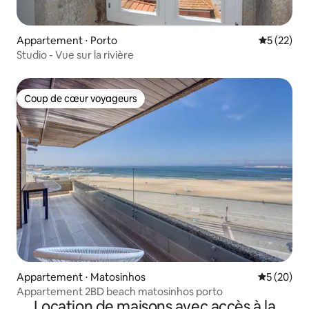
Appartement ⋅ Porto
Évaluation
5 (22)
Studio - Vue sur la rivière
Coup de cœur voyageurs
Coup de cœur voyageurs
Appartement ⋅ Matosinhos
Évaluation
5 (20)
Appartement 2BD beach matosinhos porto
Location de maisons avec accès à la