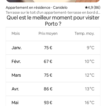
Appartement en résidence ⋅ Canidelo
Évaluation m
4,9 (86)
Terrasse sur le toit d'un appartement-terrasse en bord de
Quel est le meilleur moment pour visiter
mer
Porto ?
Mois
Prix moyen
Temp. moy.
Janv.
75 €
9 °C
Févr.
67 €
10 °C
Mars
75 €
12 °C
Avr.
86 €
13 °C
Mai
93 €
16 °C