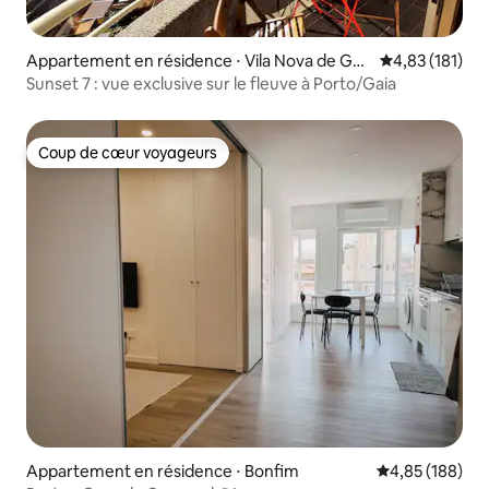
Appartement en résidence ⋅ Vila Nova de Gai
Évaluation moy
4,83 (181)
a
Sunset 7 : vue exclusive sur le fleuve à Porto/Gaia
Coup de cœur voyageurs
Coup de cœur voyageurs
Appartement en résidence ⋅ Bonfim
Évaluation moy
4,85 (188)