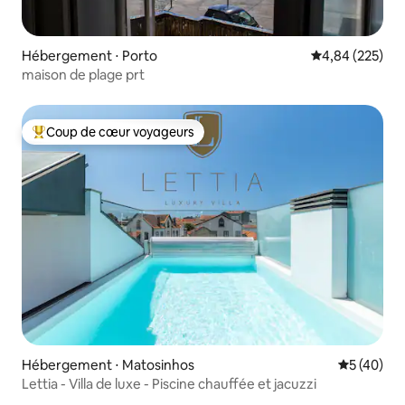
Hébergement ⋅ Porto
Évaluation moy
4,84 (225)
maison de plage prt
Coup de cœur voyageurs
Coups de cœur voyageurs les plus appréciés
Hébergement ⋅ Matosinhos
Évaluation
5 (40)
Lettia - Villa de luxe - Piscine chauffée et jacuzzi