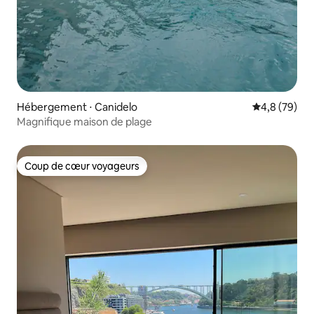
Hébergement ⋅ Canidelo
Évaluation m
4,8 (79)
Magnifique maison de plage
Coup de cœur voyageurs
Coup de cœur voyageurs