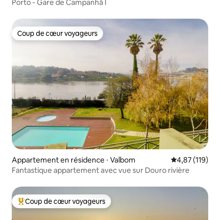
Porto - Gare de Campanhã I
Coup de cœur voyageurs
Coup de cœur voyageurs
Appartement en résidence ⋅ Valbom
Évaluation moy
4,87 (119)
Fantastique appartement avec vue sur Douro rivière
Coup de cœur voyageurs
Coups de cœur voyageurs les plus appréciés