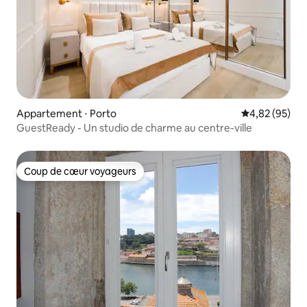
Appartement ⋅ Porto
Évaluation mo
4,82 (95)
GuestReady - Un studio de charme au centre-ville
Coup de cœur voyageurs
Coup de cœur voyageurs