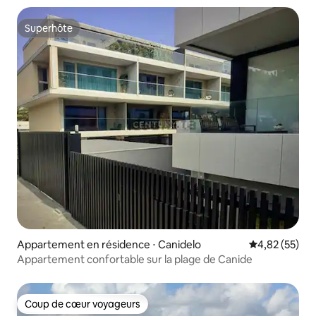
Superhôte
Superhôte
Appartement en résidence ⋅ Canidelo
Évaluation mo
4,82 (55)
Appartement confortable sur la plage de Canide
Coup de cœur voyageurs
Coup de cœur voyageurs