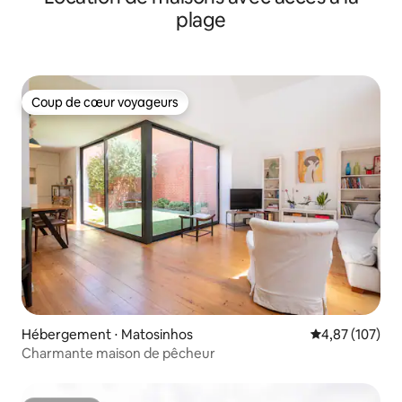
plage
Coup de cœur voyageurs
Coup de cœur voyageurs
Hébergement ⋅ Matosinhos
Évaluation moy
4,87 (107)
Charmante maison de pêcheur