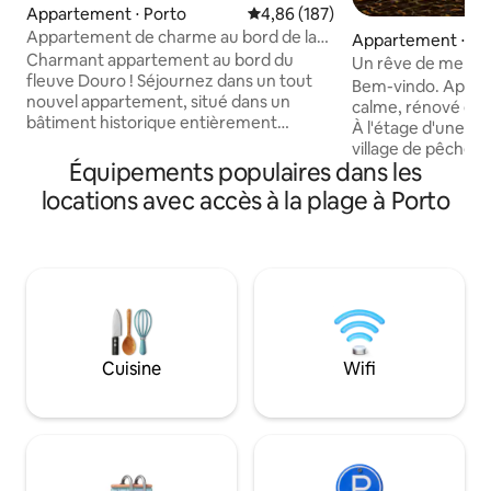
Appartement ⋅ Porto
Évaluation moyenne sur la base 
4,86 (187)
Appartement de charme au bord de la
Appartement ⋅ Ma
rivière
Charmant appartement au bord du
Un rêve de mer à 
fleuve Douro ! Séjournez dans un tout
Porto
Bem-vindo. Appar
nouvel appartement, situé dans un
calme, rénové et
bâtiment historique entièrement
À l'étage d'une ma
rénové, à quelques pas du fleuve Douro
village de pêcheur
et de Cais das Pedras. • Emplacement
Équipements populaires dans les
proposons 3 chambr
privilégié : une courte promenade
avec douche et lum
locations avec accès à la plage à Porto
panoramique jusqu'au centre historique
et une cuisine avec
de Porto, Ribeira, et de belles vues sur le
d'hiver et plus de
fleuve. • Commodité : les tramways, les
ensoleillée. À seu
bus, un supermarché (3 min) et un
plage, des prome
hôpital (15 min) sont tous à proximité. •
de soleil à couper 
Confort : profitez d'une arrivée
plage, du surf, de
autonome sans tracas. Parfait pour
commerces pour le
explorer le charme et l'histoire de Porto.
(supermarché, pha
Cuisine
Wifi
Votre maison idéale loin de chez vous :
café, laverie).
réservez dès maintenant !