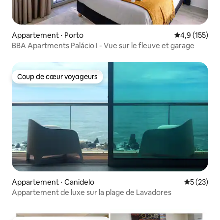
Appartement ⋅ Porto
Évaluation mo
4,9 (155)
BBA Apartments Palácio I - Vue sur le fleuve et garage
Coup de cœur voyageurs
Coup de cœur voyageurs
Appartement ⋅ Canidelo
Évaluation
5 (23)
Appartement de luxe sur la plage de Lavadores