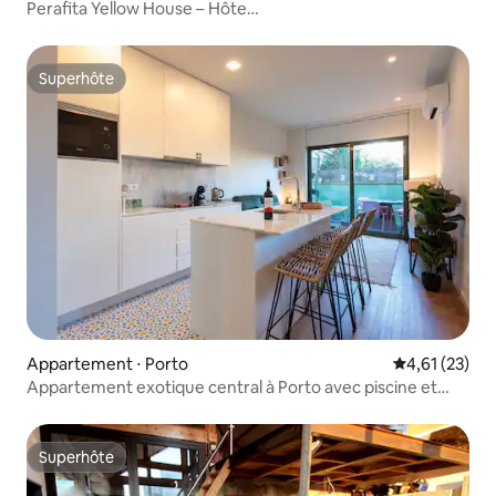
Perafita Yellow House – Hôte
écoresponsable | Aéroport · Barbecue
Superhôte
Superhôte
Appartement ⋅ Porto
Évaluation mo
4,61 (23)
Appartement exotique central à Porto avec piscine et
jardin partagés
Superhôte
Superhôte