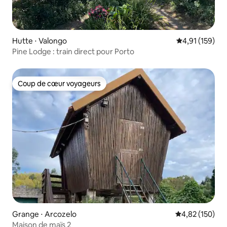
Hutte ⋅ Valongo
Évaluation moy
4,91 (159)
Pine Lodge : train direct pour Porto
Coup de cœur voyageurs
Coup de cœur voyageurs
Grange ⋅ Arcozelo
Évaluation moy
4,82 (150)
Maison de maïs 2