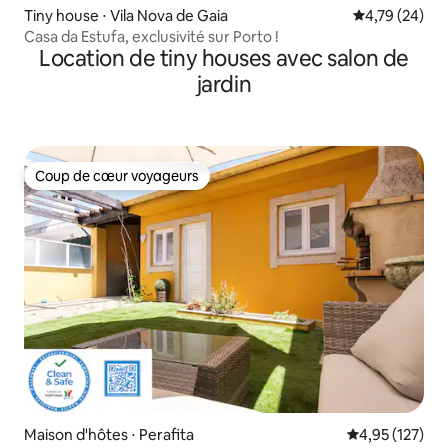
Tiny house ⋅ Vila Nova de Gaia
Évaluation mo
4,79 (24)
Casa da Estufa, exclusivité sur Porto !
Location de tiny houses avec salon de
jardin
Coup de cœur voyageurs
Coup de cœur voyageurs
Maison d'hôtes ⋅ Perafita
Évaluation moy
4,95 (127)