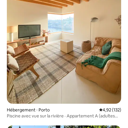
Hébergement ⋅ Porto
Évaluation moy
4,92 (132)
Piscine avec vue sur la rivière · Appartement A (adultes
uniquement)