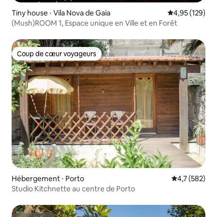
Tiny house ⋅ Vila Nova de Gaia
Évaluation moy
4,95 (129)
(Mush)ROOM 1, Espace unique en Ville et en Forêt
Coup de cœur voyageurs
Coup de cœur voyageurs
Hébergement ⋅ Porto
Évaluation mo
4,7 (582)
Studio Kitchnette au centre de Porto