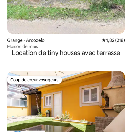
Grange ⋅ Arcozelo
Évaluation moy
4,82 (218)
Maison de maïs
Location de tiny houses avec terrasse
Coup de cœur voyageurs
Coup de cœur voyageurs