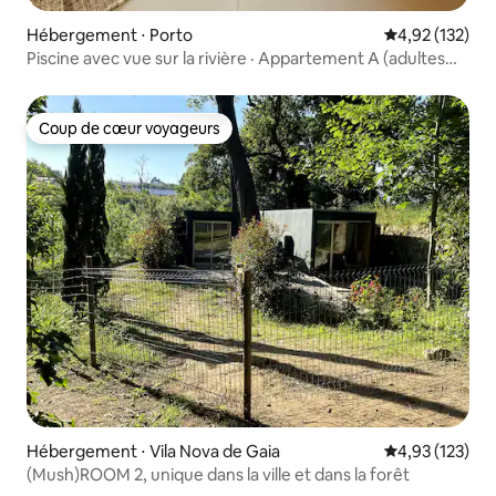
Hébergement ⋅ Porto
Évaluation moy
4,92 (132)
Piscine avec vue sur la rivière · Appartement A (adultes
uniquement)
Coup de cœur voyageurs
Coup de cœur voyageurs
Hébergement ⋅ Vila Nova de Gaia
Évaluation moy
4,93 (123)
(Mush)ROOM 2, unique dans la ville et dans la forêt