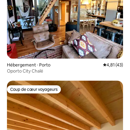
Hébergement ⋅ Porto
Évaluation mo
4,81 (43)
Oporto City Chalé
Coup de cœur voyageurs
Coup de cœur voyageurs