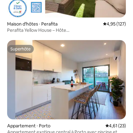
Maison d'hôtes ⋅ Perafita
Évaluation moy
4,95 (127)
Perafita Yellow House – Hôte
écoresponsable | Aéroport · Barbecue
Superhôte
Superhôte
Appartement ⋅ Porto
Évaluation mo
4,61 (23)
Appartement exotique central à Porto avec piscine et