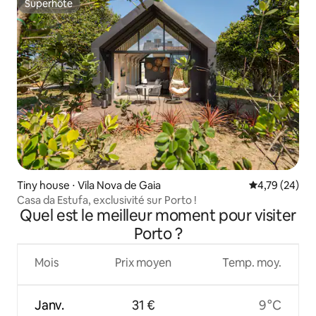
Superhôte
Superhôte
Tiny house ⋅ Vila Nova de Gaia
Évaluation mo
4,79 (24)
Casa da Estufa, exclusivité sur Porto !
Quel est le meilleur moment pour visiter
Porto ?
Mois
Prix moyen
Temp. moy.
Janv.
31 €
9 °C