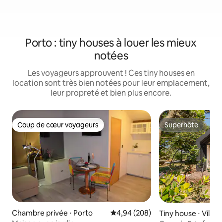
Porto : tiny houses à louer les mieux
notées
Les voyageurs approuvent ! Ces tiny houses en
location sont très bien notées pour leur emplacement,
leur propreté et bien plus encore.
Coup de cœur voyageurs
Superhôte
Coup de cœur voyageurs
Superhôte
Chambre privée ⋅ Porto
Évaluation moyenne sur la base 
4,94 (208)
Tiny house ⋅ Vila 