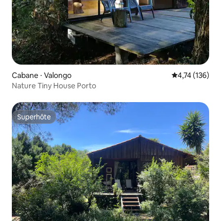
Cabane ⋅ Valongo
Évaluation moy
4,74 (136)
Nature Tiny House Porto
Superhôte
Superhôte