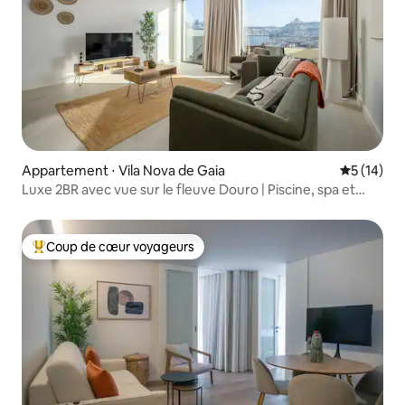
Appartement ⋅ Vila Nova de Gaia
Évaluation
5 (14)
Luxe 2BR avec vue sur le fleuve Douro | Piscine, spa et
salle de sport
Coup de cœur voyageurs
Coups de cœur voyageurs les plus appréciés