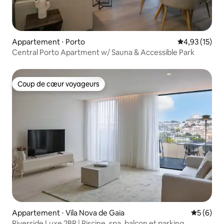
Appartement ⋅ Porto
Évaluation mo
4,93 (15)
Central Porto Apartment w/ Sauna & Accessible Park
Coup de cœur voyageurs
Coup de cœur voyageurs
Appartement ⋅ Vila Nova de Gaia
Évaluatio
5 (6)
Riverside Luxe 2BR | Piscine, spa, balcon et parking