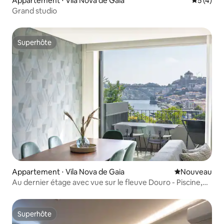
Appartement ⋅ Vila Nova de Gaia
Évaluatio
5 (4)
Grand studio
Superhôte
Superhôte
Appartement ⋅ Vila Nova de Gaia
Nouvel hébe
Nouveau
Au dernier étage avec vue sur le fleuve Douro - Piscine,
spa et balcon
Superhôte
Superhôte