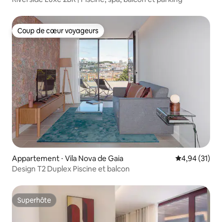
Coup de cœur voyageurs
Coup de cœur voyageurs
Appartement ⋅ Vila Nova de Gaia
Évaluation mo
4,94 (31)
Design T2 Duplex Piscine et balcon
Superhôte
Superhôte