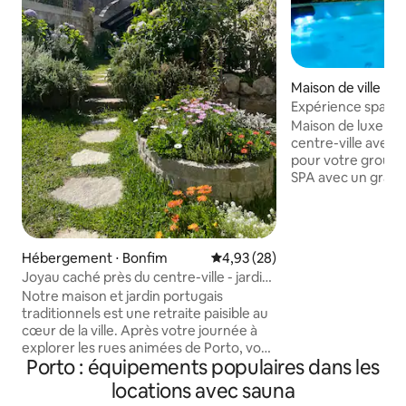
Maison de ville ⋅ 
Expérience spa à 
Maison de luxe spe
centre-ville avec
pour votre groupe
SPA avec un grand 
pour 6 chauffé jus
avec un grand mur 
célèbre artiste p
de choses amusante
Hébergement ⋅ Bonfim
Évaluation moyenne sur la base
4,93 (28)
avec fifa 2020, gr
Joyau caché près du centre-ville - jardin,
table de billard, ba
parking gratuit
Notre maison et jardin portugais
maison 5 étoiles a
traditionnels est une retraite paisible au
aurez besoin pour v
cœur de la ville. Après votre journée à
détendre, préparé
explorer les rues animées de Porto, vous
qui apprécient les
Porto : équipements populaires dans les
vous détendrez dans le calme de notre
la vie ;)
jardin luxuriant. Trouvez un endroit
locations avec sauna
ombragé pour vous détendre avec un