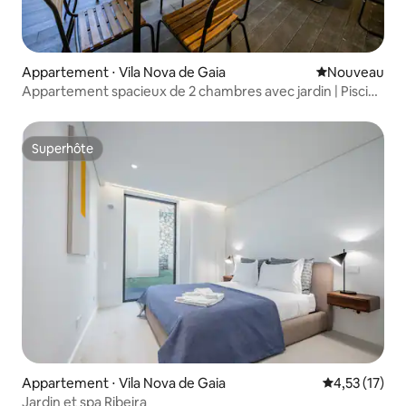
Appartement ⋅ Vila Nova de Gaia
Nouvel hébe
Nouveau
Appartement spacieux de 2 chambres avec jardin | Piscine
et parking
Superhôte
Superhôte
Appartement ⋅ Vila Nova de Gaia
Évaluation mo
4,53 (17)
Jardin et spa Ribeira