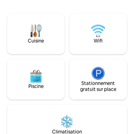
livre, profiter d'un repas dans notre
cuisine extérieure ou simplement vous
imprégner du calme. À la tombée de la
nuit, rassemblez-vous autour du cercle
de feu sur notre patio privé ou laissez la
chaleur du sauna (en supplément)
fondre la journée. Que ce soit pour la
Cuisine
Wifi
solitude ou la connexion, vous le
trouverez ici.
Stationnement
Piscine
gratuit sur place
Climatisation