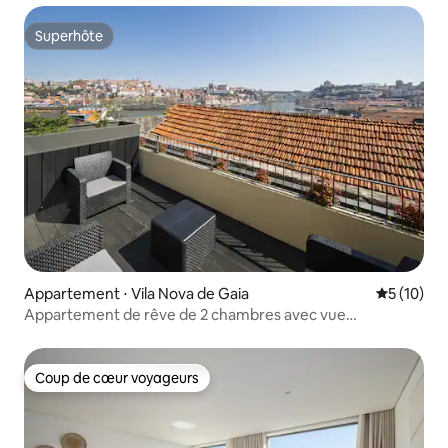
Superhôte
Superhôte
Appartement ⋅ Vila Nova de Gaia
Évaluation
5 (10)
Appartement de rêve de 2 chambres avec vue
imprenable sur le Douro et accès au spa
Coup de cœur voyageurs
Coup de cœur voyageurs