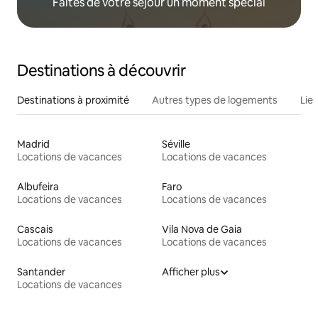
Faites de votre séjour un moment spécial
Destinations à découvrir
Destinations à proximité
Autres types de logements
Lie
Madrid
Séville
Locations de vacances
Locations de vacances
Albufeira
Faro
Locations de vacances
Locations de vacances
Cascais
Vila Nova de Gaia
Locations de vacances
Locations de vacances
Santander
Afficher plus
Locations de vacances