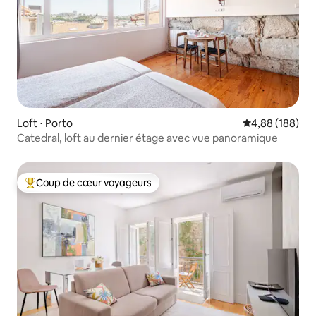
Loft ⋅ Porto
Évaluation moy
4,88 (188)
Catedral, loft au dernier étage avec vue panoramique
Coup de cœur voyageurs
Coups de cœur voyageurs les plus appréciés