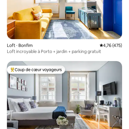
Loft ⋅ Bonfim
Évaluation moy
4,76 (475)
Loft incroyable à Porto + jardin + parking gratuit
Coup de cœur voyageurs
Coups de cœur voyageurs les plus appréciés