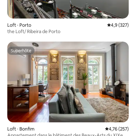
Loft ⋅ Porto
Évaluation mo
4,9 (327)
the Loft/ Ribeira de Porto
Superhôte
Superhôte
Loft ⋅ Bonfim
Évaluation moy
4,76 (257)
Appartement dans le bâtiment des Beaux-Arts du XIXe