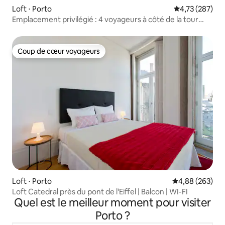
Loft ⋅ Porto
Évaluation moy
4,73 (287)
Emplacement privilégié : 4 voyageurs à côté de la tour
Clérigos
Coup de cœur voyageurs
Coup de cœur voyageurs
Loft ⋅ Porto
Évaluation moy
4,88 (263)
Loft Catedral près du pont de l'Eiffel | Balcon | WI-FI
Quel est le meilleur moment pour visiter
Porto ?