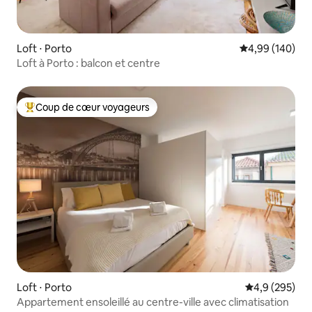
Loft ⋅ Porto
Évaluation moy
4,99 (140)
Loft à Porto : balcon et centre
Coup de cœur voyageurs
Coups de cœur voyageurs les plus appréciés
Loft ⋅ Porto
Évaluation mo
4,9 (295)
Appartement ensoleillé au centre-ville avec climatisation