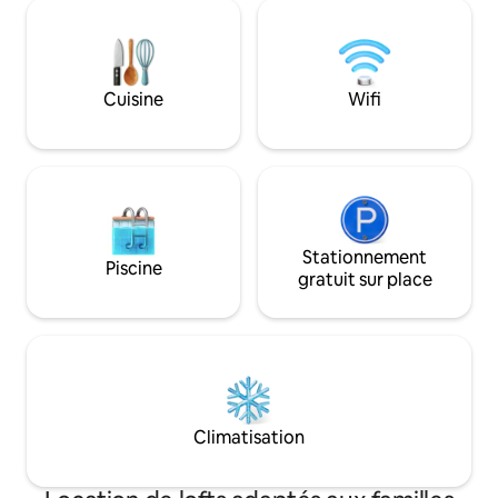
proximité, tout co
voiture dans notre parking privé et
rue. La gare de Sã
prendre l'ascenseur jusqu'au toit. La
proximité, dans la
terrasse spacieuse est idéale pour se
au patrimoine mon
détendre après une longue journée et
Métro São Bento (
profiter d'une bouteille de vin tout en
Cuisine
Wifi
Bento (200 m)
surplombant la ligne d'horizon du
centre-ville !
Stationnement
Piscine
gratuit sur place
Climatisation