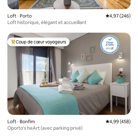
Loft ⋅ Porto
Évaluation moy
4,97 (246)
Loft historique, élégant et accueillant
Coup de cœur voyageurs
Coups de cœur voyageurs les plus appréciés
Loft ⋅ Bonfim
Évaluation moy
4,99 (458)
Oporto's heArt (avec parking privé)