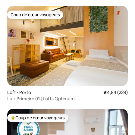
Coup de cœur voyageurs
Coup de cœur voyageurs
Loft ⋅ Porto
Évaluation moy
4,84 (239)
Luiz Primeiro 01 | Lofts Optimum
Coup de cœur voyageurs
Coups de cœur voyageurs les plus appréciés