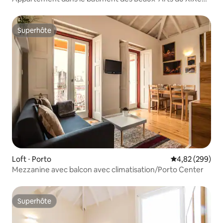
siècle
Superhôte
Superhôte
Loft ⋅ Porto
Évaluation moy
4,82 (299)
Mezzanine avec balcon avec climatisation/Porto Center
Superhôte
Superhôte