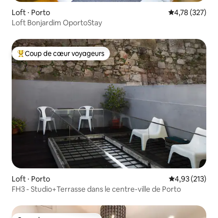
Loft ⋅ Porto
Évaluation moy
4,78 (327)
Loft Bonjardim OportoStay
Coup de cœur voyageurs
Coups de cœur voyageurs les plus appréciés
Loft ⋅ Porto
Évaluation moy
4,93 (213)
FH3 - Studio+Terrasse dans le centre-ville de Porto