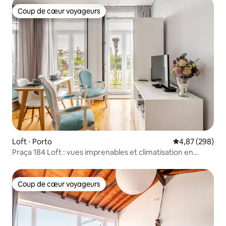
Coup de cœur voyageurs
Coup de cœur voyageurs
Loft ⋅ Porto
Évaluation moy
4,87 (298)
Praça 184 Loft : vues imprenables et climatisation en
centre-ville
Coup de cœur voyageurs
Coup de cœur voyageurs