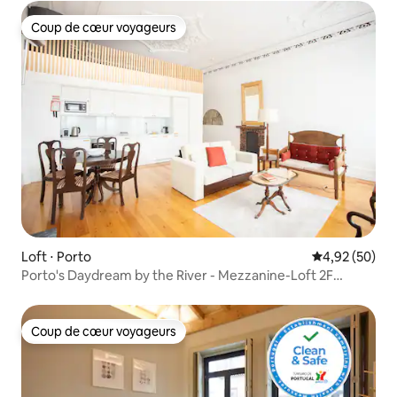
Coup de cœur voyageurs
Coup de cœur voyageurs
Loft ⋅ Porto
Évaluation mo
4,92 (50)
Porto's Daydream by the River - Mezzanine-Loft 2F
(Porto's Daydream au bord de la rivière - Mezzanine-Loft
2F)
Coup de cœur voyageurs
Coup de cœur voyageurs