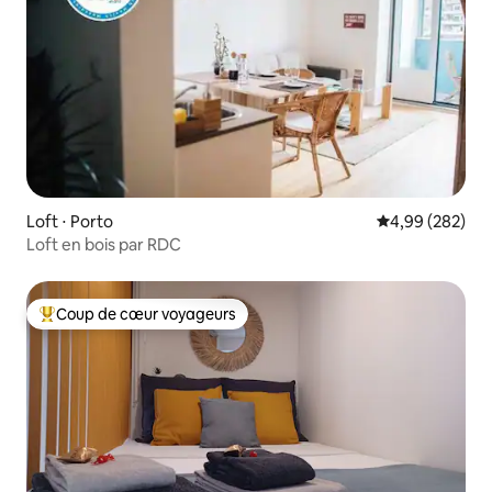
Loft ⋅ Porto
Évaluation moy
4,99 (282)
Loft en bois par RDC
Coup de cœur voyageurs
Coups de cœur voyageurs les plus appréciés