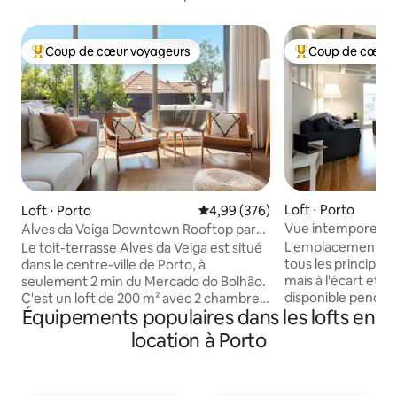
Coup de cœur voyageurs
Coup de cœur 
Coups de cœur voyageurs les plus appréciés
Coups de cœur vo
Loft ⋅ Porto
Loft ⋅ Porto
Évaluation moyenne sur la base 
4,99 (376)
Vue intemporelle su
Alves da Veiga Downtown Rooftop par
loft ultramoderne
Nuno et sa famille
L'emplacement est
Le toit-terrasse Alves da Veiga est situé
tous les principaux
dans le centre-ville de Porto, à
mais à l'écart et calme l
seulement 2 min du Mercado do Bolhão.
disponible pendant
C'est un loft de 200 m² avec 2 chambres
Équipements populaires dans les lofts en
conseils et tout pr
(une à l'étage et une en bas), 2 salles de
l'appartement. Le loft est dans une
bains (toutes deux en bas), une terrasse
location à Porto
petite rue parallèle
spacieuse et 2 balcons. Il est plein de
rue la plus centra
lumière et d'espace pour jusqu'à
Porto. Les meilleu
4 personnes. Vous pouvez garer votre