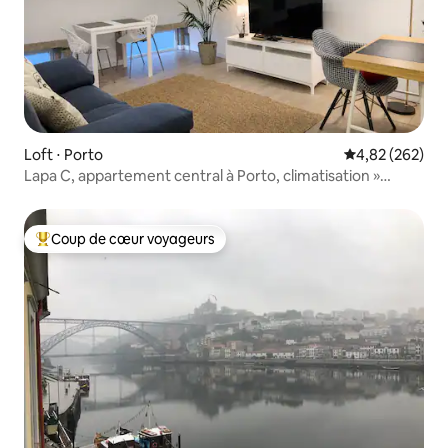
Loft ⋅ Porto
Évaluation moy
4,82 (262)
Lapa C, appartement central à Porto, climatisation »
métro
Coup de cœur voyageurs
Coups de cœur voyageurs les plus appréciés