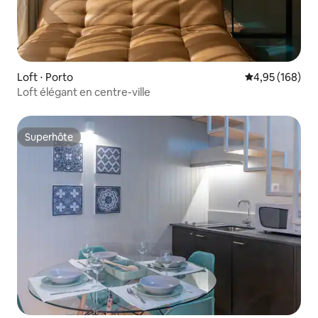
Loft ⋅ Porto
Évaluation moy
4,95 (168)
Loft élégant en centre-ville
Superhôte
Superhôte