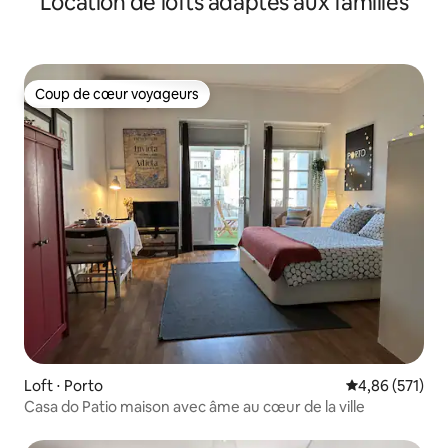
Location de lofts adaptés aux familles
Coup de cœur voyageurs
Coup de cœur voyageurs
Loft ⋅ Porto
Évaluation moy
4,86 (571)
Casa do Patio maison avec âme au cœur de la ville