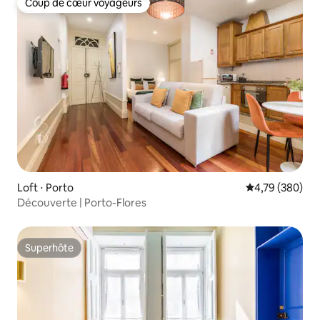
Coup de cœur voyageurs
Coup de cœur voyageurs
Loft ⋅ Porto
Évaluation moy
4,79 (380)
Découverte | Porto-Flores
Superhôte
Superhôte