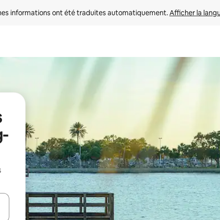
nes informations ont été traduites automatiquement. 
Afficher la lang
s
g-
s
hes vers le haut et vers le bas pour les parcourir ou en appuyant et en fai