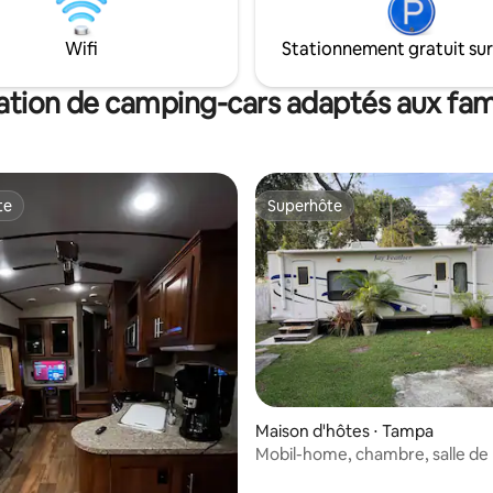
t Bayshore Blvd. Pas besoin
e, mais de nombreuses options
Wifi
Stationnement gratuit sur
urage pour les excursions d'une
ers la plage, Busch Gardens, le
mpa ou notre fantastique
ation de camping-cars adaptés aux fami
les
s en déplacement.
te
Superhôte
te
Superhôte
Maison d'hôtes ⋅ Tampa
Mobil-home, chambre, salle de 
cuisine incluses