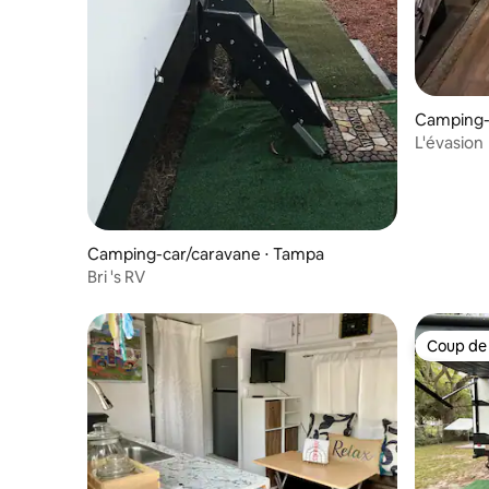
Camping-
a
L'évasion
Camping-car/caravane ⋅ Tampa
Bri 's RV
Coup de
Coup de