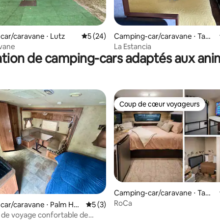
 la base de 29 commentaires : 4,83 sur 5
ar/caravane ⋅ Lutz
Évaluation moyenne sur la base de 24 co
5 (24)
Camping-car/caravane ⋅ Tam
pa
vane
La Estancia
tion de camping-cars adaptés aux an
Coup de cœur voyageurs
Coup de cœur voyageurs
Camping-car/caravane ⋅ Tam
pa
RoCa
 la base de 28 commentaires : 4,82 sur 5
ar/caravane ⋅ Palm Har
Évaluation moyenne sur la base de 3 co
5 (3)
de voyage confortable de