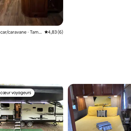
car/caravane ⋅ Tamp
Évaluation moyenne sur la base de 6 comme
4,83 (6)
 cœur voyageurs
 cœur voyageurs