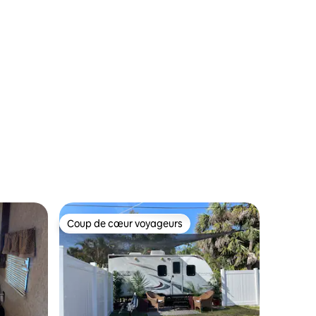
ntaires : 4,83 sur 5
Coup de cœur voyageurs
Coup de cœur voyageurs