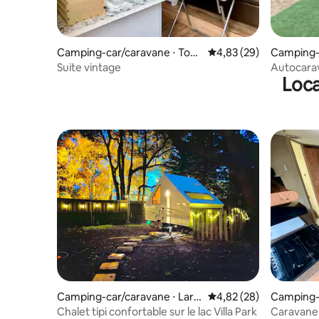
Camping-car/caravane ⋅ Tow
Évaluation moyenne sur
4,83 (29)
Camping-c
n 'n' Country
Suite vintage
Autocara
Loca
Camping-car/caravane ⋅ Larg
Évaluation moyenne sur
4,82 (28)
Camping-c
o
bor
Chalet tipi confortable sur le lac Villa Park
Caravane 