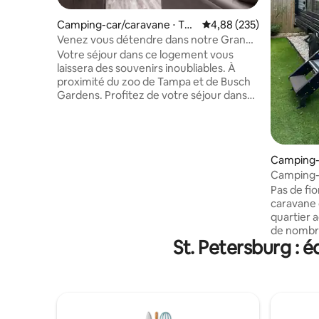
Camping-car/caravane ⋅ Ta
Évaluation moyenne sur 
4,88 (235)
mpa
Venez vous détendre dans notre Grand
Design
Votre séjour dans ce logement vous
laissera des souvenirs inoubliables. À
proximité du zoo de Tampa et de Busch
Gardens. Profitez de votre séjour dans
ce nouveau et magnifique camping-car
lorsque vous visitez Tampa. Votre famille
sera proche de tout lorsque vous
séjournerez dans cet emplacement
Camping-
central. Peut accueillir jusqu'à
a
Camping-c
10 personnes avec 1 lit Queen Size et un
Pup 16.
Pas de fio
ensemble de lits superposés pouvant
caravane 
accueillir 4 enfants ou adolescents. Salle
quartier a
de bain entière et cuisine spacieuse.
de nombre
3 téléviseurs intelligents avec chaînes,
St. Petersburg : 
commerces
Roku, Netflix, Youtube et bien plus
Universit
encore, Internet Wi-Fi haut débit et de
et le cent
nombreuses places de stationnement
terminal 
pour 2 voitures.
de maisons de plus
marcher j