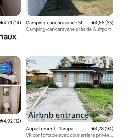
mmentaires : 5 sur 5
Évaluation moyenne sur la base de 14 commentaires : 4,79 sur 5
4,79 (14)
Camping-car/caravane ⋅ St P
Évaluation moyenne su
4,86 (35)
etersburg
Camping-car/caravane près de Gulfport
imaux
Évaluation moyenne sur la base de 12 commentaires : 4,92 sur 5
4,92 (12)
mmentaires : 5 sur 5
Appartement ⋅ Tampa
Évaluation moyenne su
4,78 (94)
VR confortable avec cour arrière privée à