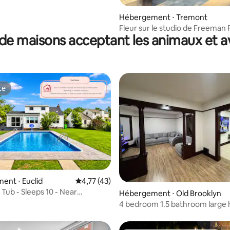
Hébergement ⋅ Tremont
Fleur sur le studio de Freeman 
de maisons acceptant les animaux et a
te
te
 la base de 160 commentaires : 4,77 sur 5
nt ⋅ Euclid
Évaluation moyenne sur la base de 43 comme
4,77 (43)
 Tub - Sleeps 10 - Near
Hébergement ⋅ Old Brooklyn
d
4 bedroom 1.5 bathroom large
Park access