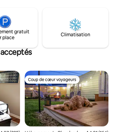
 étages
Animaux acceptés avec dépôt. Caméras
 de luxe
Ring à la porte arrière et dans la cour
ire spa,
latérale. Parking. Climatisation centrale.
rage
 une
ement gratuit
de
Climatisation
r place
pérons
 acceptés
Coup de cœur voyageurs
Coup de cœur voyageurs