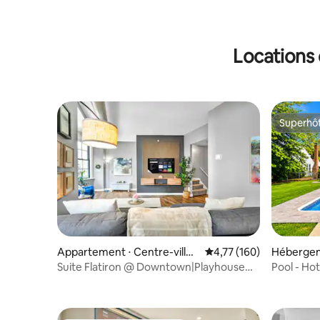
Locations 
Superhô
Superhô
Appartement ⋅ Centre-ville
Évaluation moyenne sur
4,77 (160)
Hébergeme
de Cleveland
Suite Flatiron @ Downtown|Playhouse
Pool - Hot
SQ|Piscine+Salle de sport
Clevelan