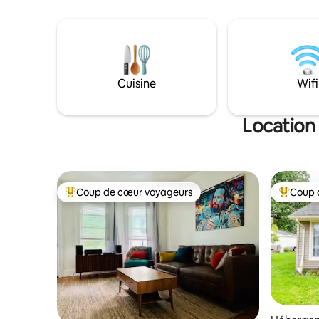
intelligen
salon, une chambre avec un placard et
ordinateu
un petit espace de travail ; une
moderne. 
buanderie. Avec un tout nouveau jacuzzi
vacances/d
privé avec beaucoup d'espace pour 4 !
éléments 
puissiez 
détendre 
Cuisine
Wifi
Location
Coup de cœur voyageurs
Coup 
Coups de cœur voyageurs les plus appréciés
Coups de