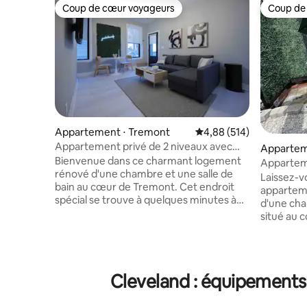
Coup de cœur voyageurs
Coup de
Coup de cœur voyageurs
Coup de
Appartement ⋅ Tremont
Évaluation moyenne sur 
4,88 (514)
Appartement privé de 2 niveaux avec
Apparteme
jacuzzi à Tremont
Bienvenue dans ce charmant logement
rcle
Apparteme
rénové d'une chambre et une salle de
Italy ! Av
Laissez-v
bain au cœur de Tremont. Cet endroit
appartem
spécial se trouve à quelques minutes à
d'une cha
pied de tous les bars, restaurants, cafés,
situé au c
parcs et magasins vintage. Profitez de
marche de 
deux étages d'espace de vie et d'une
UH, du mu
terrasse spacieuse au deuxième étage
jardin bo
qui est parfaite pour se détendre avec
commun et
Cleveland : équipements 
votre boisson préférée ou recevoir des
L'apparte
amis !! Le logement dispose d'une entrée
bien équi
privée avec une cuisine ouverte, un