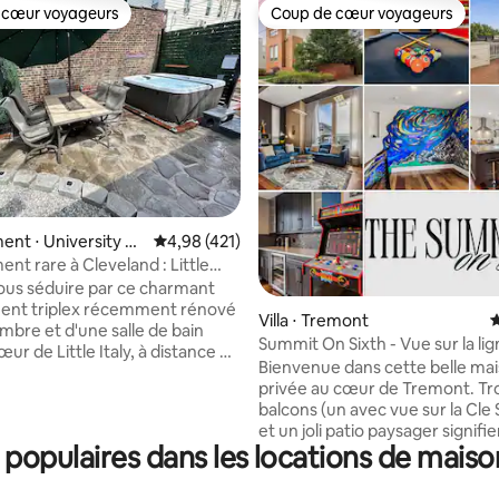
 cœur voyageurs
Coup de cœur voyageurs
 cœur voyageurs
Coup de cœur voyageurs
la base de 514 commentaires : 4,88 sur 5
nt ⋅ University Ci
Évaluation moyenne sur la base de 421 comme
4,98 (421)
nt rare à Cleveland : Little
ec sauna et jacuzzi !
ous séduire par ce charmant
ent triplex récemment rénové
Villa ⋅ Tremont
É
mbre et d'une salle de bain
Summit On Sixth - Vue sur la li
œur de Little Italy, à distance de
d'horizon depuis le toit-terrass
Bienvenue dans cette belle ma
University Circle, de l'hôpital
privée au cœur de Tremont. Tro
sée d'art de Cleveland, du
balcons (un avec vue sur la Cle 
tanique, des transports en
et un joli patio paysager signifi
 bien plus encore.
populaires dans les locations de mais
l'espace extérieur est aussi inc
ment est équipé d'une cuisine
que l'intérieur. Il dispose de 4 p
pée, d'une télévision
parking - 2 dans le garage et 2 dans