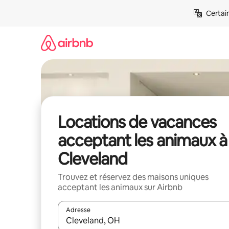
Aller
Certai
directement
au
contenu
Locations de vacances
acceptant les animaux à
Cleveland
Trouvez et réservez des maisons uniques
acceptant les animaux sur Airbnb
Adresse
Lorsque les résultats s'affichent, utilisez les flèc