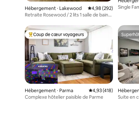
Hébergem
Single Fa
Hébergement ⋅ Lakewood
Évaluation moyenne sur 
4,98 (292)
Friendly,
Retraite Rosewood / 2 lits 1 salle de bain
central Lkwd
Coup de cœur voyageurs
Superhô
Coups de cœur voyageurs les plus appréciés
Superhô
Hébergement ⋅ Parma
Évaluation moyenne sur
4,93 (418)
Hébergeme
e Clevela
Complexe hôtelier paisible de Parme
Suite en c
imprenab