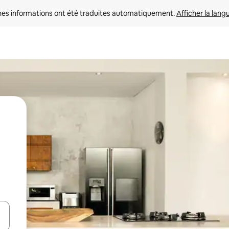
nes informations ont été traduites automatiquement. 
Afficher la lang
hes vers le haut et vers le bas pour les parcourir ou en appuyant et en fai