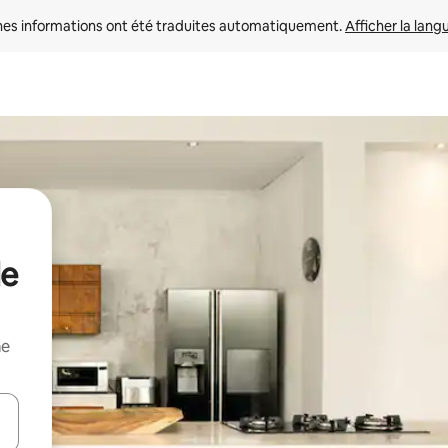
nes informations ont été traduites automatiquement. 
Afficher la lang
de
me
hes vers le haut et vers le bas pour les parcourir ou en appuyant et en fai