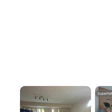
Superhô
Superhô