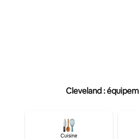
fluctuer en fonction des réparations,
du lac ou 
d'une exposition ou d'un salon; soyez
un endroit
donc prudent lorsque vous regardez les
nature et
photos. Vous pourriez finir en solo dans
naturelle 
un logement privé ou partager une suite
de vol de haut niveau longtemps sur le
charme de la lumière et du vieux monde.
Cleveland : équipem
Cuisine