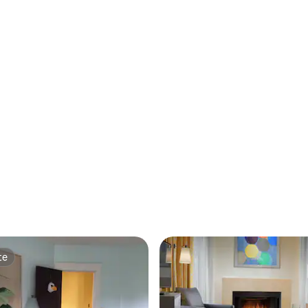
te
te