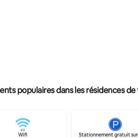
également à proximité. Par aille
allez pêcher ou skier car c'est
une randonnée sur le lac jusqu'
 idéal pour profiter de la
du lac ou allez pêcher ou skier c
 profiter de sa beauté
un endroit idéal pour profiter de
!
nature et profiter de sa beauté
naturelle !
ents populaires dans les résidences de 
Wifi
Stationnement gratuit sur