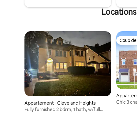
Locations
Coup de
Coup de
Appartem
Chic 3 ch
Appartement ⋅ Cleveland Heights
centre-vil
Fully furnished 2 bdrm, 1 bath, w/full
kitchen.