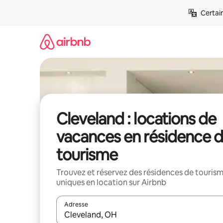
Aller
Certai
directement
au
contenu
Cleveland : locations de
vacances en résidence 
tourisme
Trouvez et réservez des résidences de touris
uniques en location sur Airbnb
Adresse
Lorsque les résultats s'affichent, utilisez les flèc