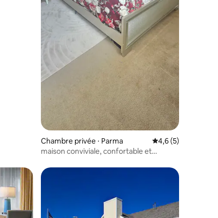
Chambre privée ⋅ Parma
Évaluation moyenne 
4,6 (5)
maison conviviale, confortable et
accueillante