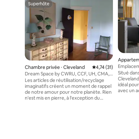
Superhôte
Superhôte
Appartem
Emplacemen
Chambre privée ⋅ Cleveland
Évaluation moyenne su
4,74 (31)
animaux 
Situé dans
Dream Space by CWRU, CCF, UH, CMA,
Cleveland
CIM, GESTALT...
Les articles de réutilisation/recyclage
idéal pou
imaginatifs créent un moment de rappel
avec un a
de notre amour pour notre planète. Rien
d'intérêt
n'est mis en pierre, à l'exception du
Park et L
bâtiment lui-même. Le bricolage pour de
Center ; 
vrai, ou les peintures d'artistes ajoutent
l'aéropor
de la couleur et du charme. Les photos
apprécier
sont suggestives, indiquant les indices
Centre de
formels/l'ambiance. Les matières
également 
peuvent changer à l'ouverture ou
une rando