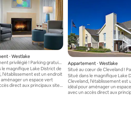
ent ⋅ Westlake
t privilégié ! Parking gratuit,
r la base de 31 commentaires : 4,74 sur 5
Appartement ⋅ Westlake
acceptés
 le magnifique Lake District de
Situé au cœur de Cleveland ! P
, l'établissement est un endroit
GRATUIT
Situé dans le magnifique Lake D
r aménager un espace vert
Cleveland, l'établissement est 
ccès direct aux principaux sites
idéal pour aménager un espace
 de Cleveland tels que Crocker
avec un accès direct aux princi
ake Erie Nature & Science
d'intérêt de Cleveland tels que
et à seulement 6 miles de
Park et Lake Erie Nature & Scie
t. Un amateur de science
Center ; et à seulement 6 miles
a la proximité du superbe
l'aéroport. Un amateur de scie
 recherche de la NASA Glenn,
appréciera la proximité du sup
à proximité. Par ailleurs, faites
Centre de recherche de la NAS
nnée sur le lac jusqu'au sentier