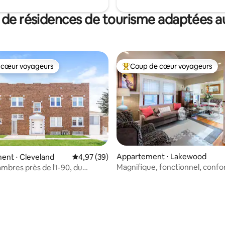
 de résidences de tourisme adaptées au
 cœur voyageurs
Coup de cœur voyageurs
 cœur voyageurs
Coups de cœur voyageurs les p
Appartement ⋅ Lakewood
ent ⋅ Cleveland
Évaluation moyenne sur la base de 39 commen
4,97 (39)
Magnifique, fonctionnel, confo
ambres près de l'I-90, du
urbain.
le et du lac Érié