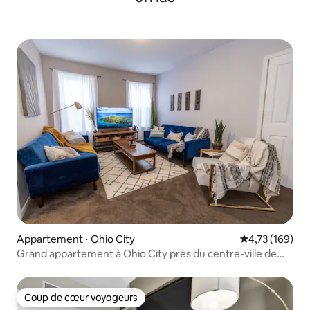
Appartement ⋅ Ohio City
Évaluation moy
4,73 (169)
Grand appartement à Ohio City près du centre-ville de
CLE
Coup de cœur voyageurs
Coup de cœur voyageurs