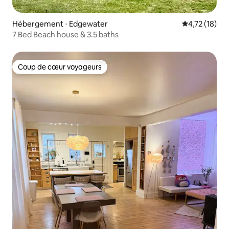
Hébergement ⋅ Edgewater
Évaluation mo
4,72 (18)
7 Bed Beach house & 3.5 baths
Coup de cœur voyageurs
Coup de cœur voyageurs