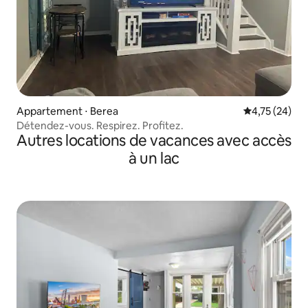
Appartement ⋅ Berea
Évaluation mo
4,75 (24)
Détendez-vous. Respirez. Profitez.
Autres locations de vacances avec accès
à un lac