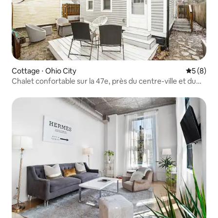
Cottage ⋅ Ohio City
Évaluatio
5 (8)
Chalet confortable sur la 47e, près du centre-ville et du
lac Érié