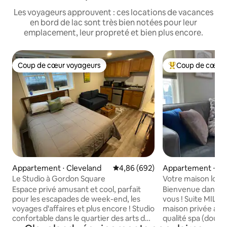
Les voyageurs approuvent : ces locations de vacances
en bord de lac sont très bien notées pour leur
emplacement, leur propreté et bien plus encore.
Coup de cœur voyageurs
Coup de cœur 
Coup de cœur voyageurs
Coups de cœur vo
Appartement ⋅ Cleveland
Évaluation moyenne sur la base 
4,86 (692)
Appartement ⋅ Bay
Le Studio à Gordon Square
Votre maison loin 
Espace privé amusant et cool, parfait
Bienvenue dans v
pour les escapades de week-end, les
vous ! Suite MIL d'une chambre dans une
voyages d'affaires et plus encore ! Studio
maison privée avec
confortable dans le quartier des arts de
qualité spa (douch