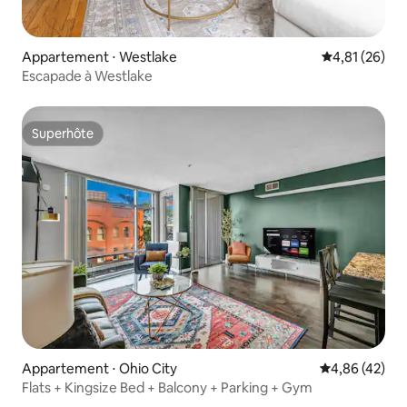
Appartement ⋅ Westlake
Évaluation mo
4,81 (26)
Escapade à Westlake
Superhôte
Superhôte
Appartement ⋅ Ohio City
Évaluation mo
4,86 (42)
Flats + Kingsize Bed + Balcony + Parking + Gym