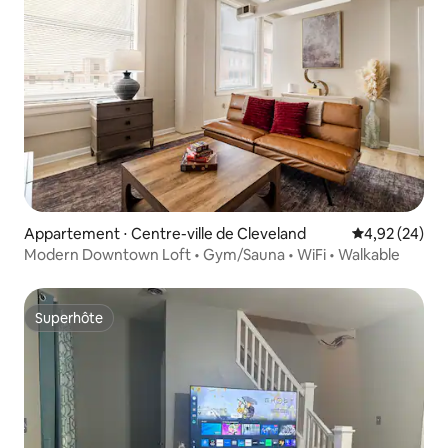
Appartement ⋅ Centre-ville de Cleveland
Évaluation mo
4,92 (24)
Modern Downtown Loft • Gym/Sauna • WiFi • Walkable
Superhôte
Superhôte