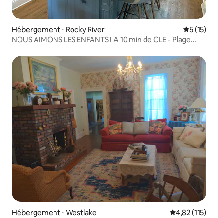
Hébergement ⋅ Rocky River
Évaluation
5 (15)
NOUS AIMONS LES ENFANTS ! À 10 min de CLE - Plage
privée !
Hébergement ⋅ Westlake
Évaluation moy
4,82 (115)