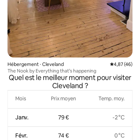
Hébergement ⋅ Cleveland
Évaluation mo
4,87 (46)
The Nook by Everything that’s happening
Quel est le meilleur moment pour visiter
Cleveland ?
Mois
Prix moyen
Temp. moy.
Janv.
79 €
-2 °C
Févr.
74 €
0 °C