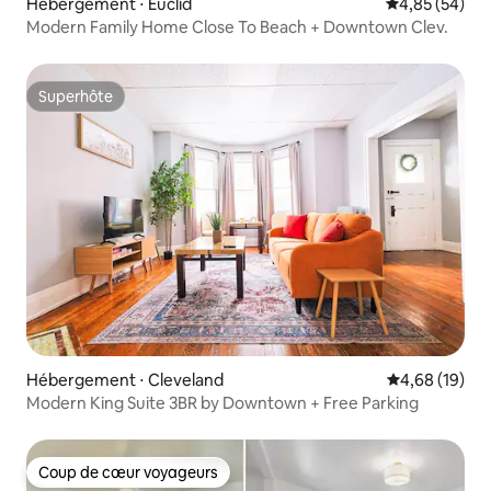
Hébergement ⋅ Euclid
Évaluation mo
4,85 (54)
Modern Family Home Close To Beach + Downtown Clev.
Superhôte
Superhôte
Hébergement ⋅ Cleveland
Évaluation mo
4,68 (19)
Modern King Suite 3BR by Downtown + Free Parking
Coup de cœur voyageurs
Coup de cœur voyageurs