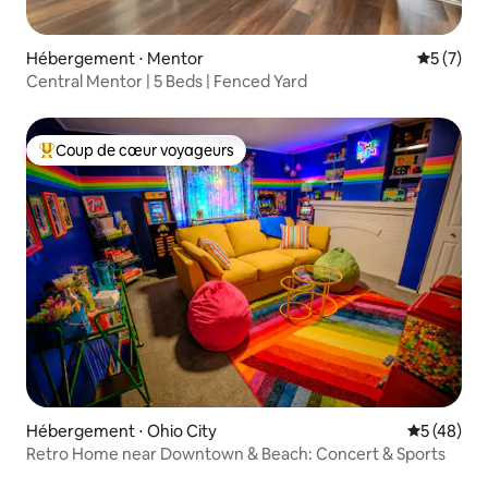
Hébergement ⋅ Mentor
Évaluatio
5 (7)
Central Mentor | 5 Beds | Fenced Yard
Coup de cœur voyageurs
Coups de cœur voyageurs les plus appréciés
Hébergement ⋅ Ohio City
Évaluation
5 (48)
Retro Home near Downtown & Beach: Concert & Sports