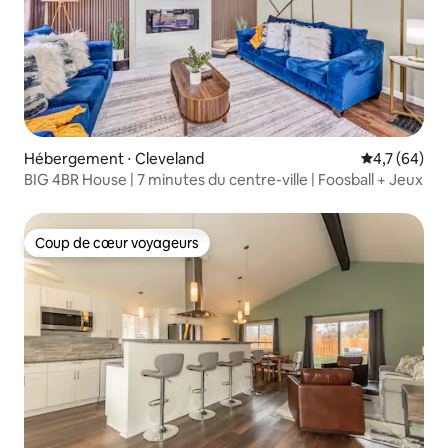
Hébergement ⋅ Cleveland
Évaluation m
4,7 (64)
BIG 4BR House | 7 minutes du centre-ville | Foosball + Jeux
Coup de cœur voyageurs
Coup de cœur voyageurs