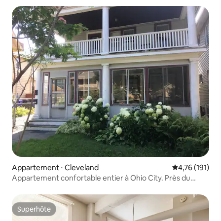
Appartement ⋅ Cleveland
Évaluation moy
4,76 (191)
Appartement confortable entier à Ohio City. Près du
centre-ville.
Superhôte
Superhôte