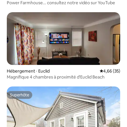
Power Farmhouse... consultez notre vidéo sur YouTube
Hébergement ⋅ Euclid
Évaluation mo
4,66 (35)
Magnifique 4 chambres à proximité d'Euclid Beach
Superhôte
Superhôte