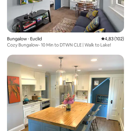
Bungalow ⋅ Euclid
Évaluation moy
4,83 (102)
Cozy Bungalow- 10 Min to DTWN CLE | Walk to Lake!