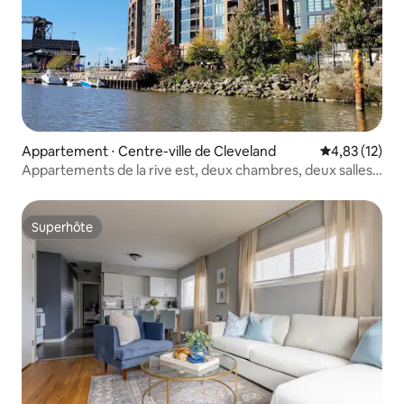
Appartement ⋅ Centre-ville de Cleveland
Évaluation mo
4,83 (12)
Appartements de la rive est, deux chambres, deux salles
de bain
Superhôte
Superhôte