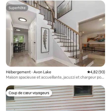
Superhôte
Superhôte
Hébergement ⋅ Avon Lake
Évaluation mo
4,82 (93)
Maison spacieuse et accueillante, jacuzzi et chargeur pour
véhicule électrique
Coup de cœur voyageurs
Coup de cœur voyageurs