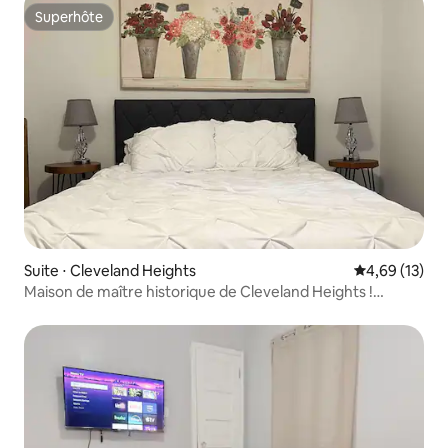
Superhôte
Superhôte
Suite ⋅ Cleveland Heights
Évaluation mo
4,69 (13)
Maison de maître historique de Cleveland Heights !
1 chambre/1 salle de bain