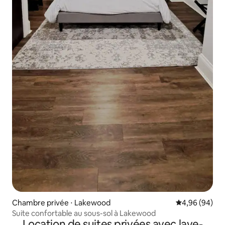
Chambre privée ⋅ Lakewood
Évaluation mo
4,96 (94)
Suite confortable au sous-sol à Lakewood
Location de suites privées avec lave-