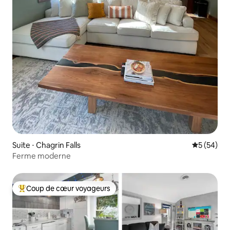
Suite ⋅ Chagrin Falls
Évaluation
5 (54)
Ferme moderne
Coup de cœur voyageurs
Coups de cœur voyageurs les plus appréciés