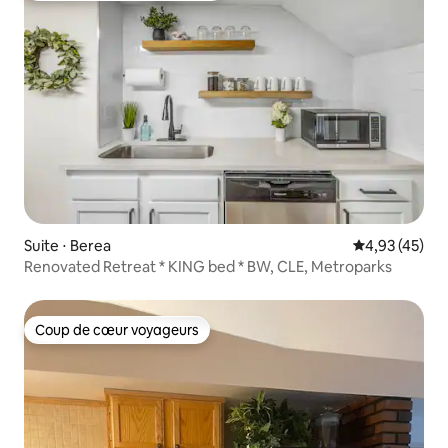
Suite ⋅ Berea
Évaluation mo
4,93 (45)
Renovated Retreat * KING bed * BW, CLE, Metroparks
Coup de cœur voyageurs
Coup de cœur voyageurs