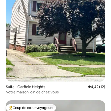
Suite ⋅ Garfield Heights
Évaluation mo
4,42 (12)
Votre maison loin de chez vous
Coup de cœur voyageurs
Coups de cœur voyageurs les plus appréciés