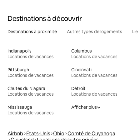
Destinations à découvrir
Destinations à proximité
Autres types de logements
Lie
Indianapolis
Columbus
Locations de vacances
Locations de vacances
Pittsburgh
Cincinnati
Locations de vacances
Locations de vacances
Chutes du Niagara
Détroit
Locations de vacances
Locations de vacances
Mississauga
Afficher plus
Locations de vacances
Airbnb
États-Unis
Ohio
Comté de Cuyahoga
Cleveland
Locations de suites privées