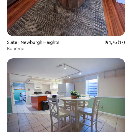
Suite ⋅ Newburgh Heights
Évaluation mo
4,76 (17)
Bohème