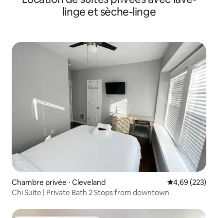
linge et sèche-linge
Chambre privée ⋅ Cleveland
Évaluation moy
4,69 (223)
Chi Suite | Private Bath 2 Stops from downtown