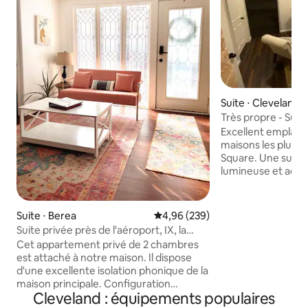
Suite ⋅ Cleveland
Très propre - Suit
Emplacement incro
Excellent emplace
maisons les plus 
Square. Une suite parentale privée,
lumineuse et aéré
moderne rustique. Ce logement 
trouve à distance
Square et d'Edge
Suite ⋅ Berea
Évaluation moyenne sur la base 
4,96 (239)
les meilleurs rest
Suite privée près de l'aéroport, IX, la
moins d'un pâté d
NASA et BW
Cet appartement privé de 2 chambres
Hindgetown, Ohio 
est attaché à notre maison. Il dispose
vie nocturne de Cl
d'une excellente isolation phonique de la
font l'endroit idéa
maison principale. Configuration
pendant votre visit
Cleveland : équipements populaires
similaire à un duplex côte à côte, avec
verrouillée par rap