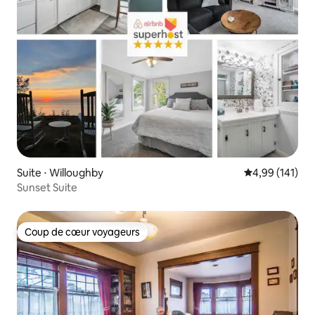
Suite ⋅ Willoughby
Évaluation moy
4,99 (141)
Sunset Suite
Coup de cœur voyageurs
Coup de cœur voyageurs