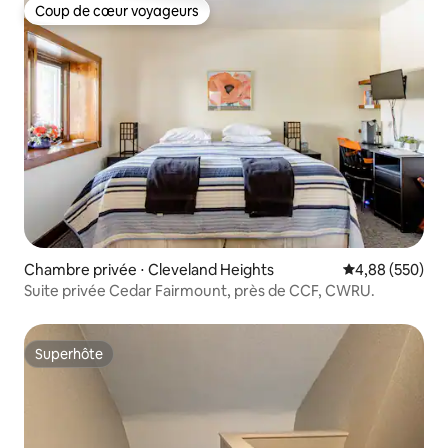
Coup de cœur voyageurs
Coup de cœur voyageurs
Chambre privée ⋅ Cleveland Heights
Évaluation moy
4,88 (550)
Suite privée Cedar Fairmount, près de CCF, CWRU.
Superhôte
Superhôte