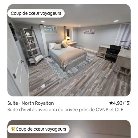
Coup de cœur voyageurs
Coup de cœur voyageurs
Suite ⋅ North Royalton
Évaluation mo
4,93 (15)
Suite d'invités avec entrée privée près de CVNP et CLE
Coup de cœur voyageurs
Coups de cœur voyageurs les plus appréciés