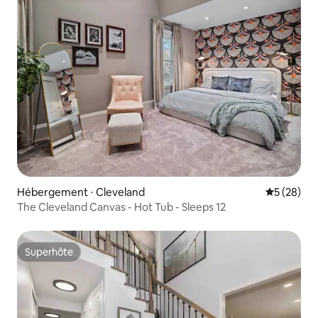
Hébergement ⋅ Cleveland
Évaluation
5 (28)
The Cleveland Canvas - Hot Tub - Sleeps 12
Superhôte
Superhôte