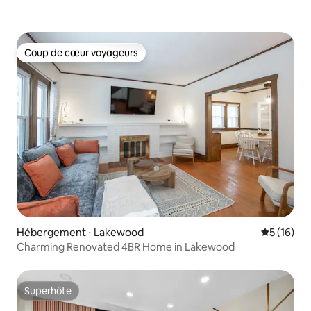
Coup de cœur voyageurs
Coup de cœur voyageurs
Hébergement ⋅ Lakewood
Évaluation
5 (16)
Charming Renovated 4BR Home in Lakewood
Superhôte
Superhôte