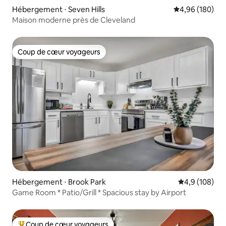
Hébergement ⋅ Seven Hills
Évaluation moy
4,96 (180)
Maison moderne près de Cleveland
Coup de cœur voyageurs
Coup de cœur voyageurs
Hébergement ⋅ Brook Park
Évaluation mo
4,9 (108)
Game Room * Patio/Grill * Spacious stay by Airport
Coup de cœur voyageurs