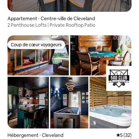
Appartement ⋅ Centre-ville de Cleveland
2 Penthouse Lofts | Private Rooftop Patio
Coup de cœur voyageurs
Coup de cœur voyageurs
Hébergement ⋅ Cleveland
Évaluation
5 (32)