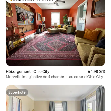
Coups de cœur voyageurs les plus appréciés
Hébergement ⋅ Ohio City
Évaluation mo
4,98 (61)
Merveille imaginative de 4 chambres au cœur d'Ohio City
Superhôte
Superhôte