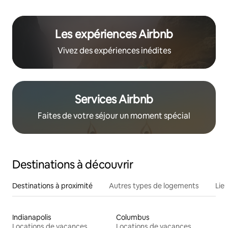
Les expériences Airbnb
Vivez des expériences inédites
Services Airbnb
Faites de votre séjour un moment spécial
Destinations à découvrir
Destinations à proximité
Autres types de logements
Lie
Indianapolis
Columbus
Locations de vacances
Locations de vacances