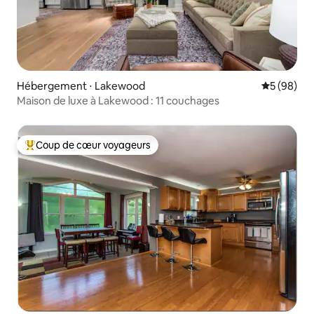
Hébergement ⋅ Lakewood
Évaluation
5 (98)
Maison de luxe à Lakewood : 11 couchages
Coup de cœur voyageurs
Coups de cœur voyageurs les plus appréciés