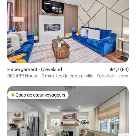
Hébergement ⋅ Cleveland
Évaluation m
4,7 (64)
BIG 4BR House | 7 minutes du centre-ville | Foosball + Jeux
Coup de cœur voyageurs
Coups de cœur voyageurs les plus appréciés