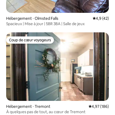
Hébergement ⋅ Olmsted Falls
Évaluation m
4,9 (42)
Spacieux | Mise à jour | 5BR 3BA | Salle de jeux
Coup de cœur voyageurs
Coup de cœur voyageurs
Hébergement ⋅ Tremont
Évaluation moy
4,97 (186)
À quelques pas de tout, au cœur de Tremont