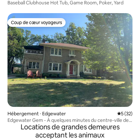
Baseball Clubhouse Hot Tub, Game Room, Poker, Yard
Coup de cœur voyageurs
Coup de cœur voyageurs
Hébergement ⋅ Edgewater
Évaluation
5 (32)
Edgewater Gem - À quelques minutes du centre-ville de
Locations de grandes demeures
Cle
acceptant les animaux