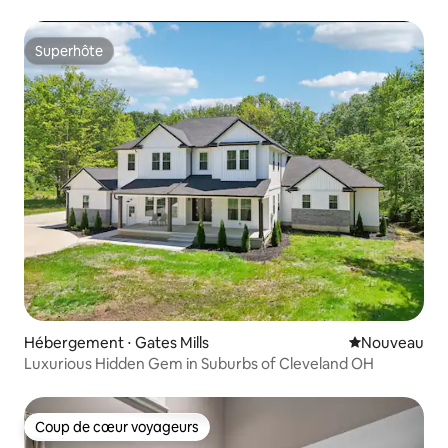
Superhôte
Superhôte
Hébergement ⋅ Gates Mills
Nouvel hébe
Nouveau
Luxurious Hidden Gem in Suburbs of Cleveland OH
Coup de cœur voyageurs
Coup de cœur voyageurs