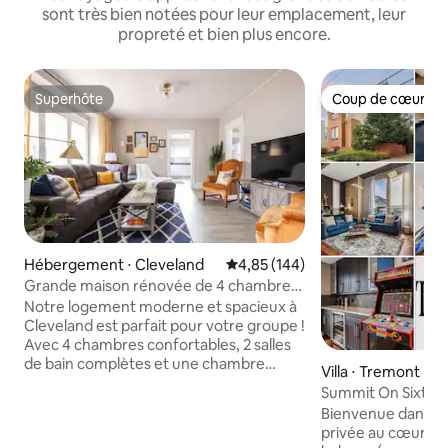
sont très bien notées pour leur emplacement, leur
propreté et bien plus encore.
Superhôte
Coup de cœur vo
Superhôte
Coup de cœur vo
Hébergement ⋅ Cleveland
Évaluation moyenne sur la base 
4,85 (144)
Grande maison rénovée de 4 chambres !
À 9 min du centre-ville de Cleveland
Notre logement moderne et spacieux à
Cleveland est parfait pour votre groupe !
Avec 4 chambres confortables, 2 salles
de bain complètes et une chambre
Villa ⋅ Tremont
principale avec salle de bain complète, il
Summit On Sixth - 
y a beaucoup d'espace pour tout le
d'horizon depuis le
Bienvenue dans ce
monde. Vous apprécierez les
privée au cœur de
équipements modernes, la cuisine