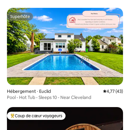
Superhôte
Superhôte
Hébergement ⋅ Euclid
Évaluation mo
4,77 (43)
Pool - Hot Tub - Sleeps 10 - Near Cleveland
Coup de cœur voyageurs
Coups de cœur voyageurs les plus appréciés