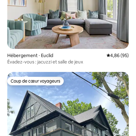
Hébergement ⋅ Euclid
Évaluation mo
4,86 (95)
Évadez-vous : jacuzzi et salle de jeux
Coup de cœur voyageurs
Coup de cœur voyageurs