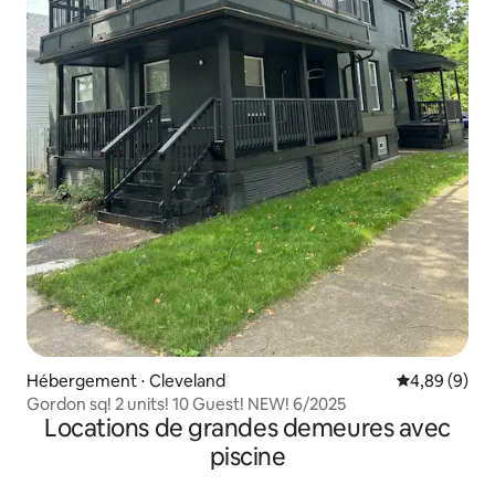
Hébergement ⋅ Cleveland
Évaluation m
4,89 (9)
Gordon sq! 2 units! 10 Guest! NEW! 6/2025
Locations de grandes demeures avec
piscine