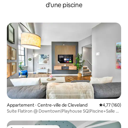
d'une piscine
Appartement ⋅ Centre-ville de Cleveland
Évaluation moy
4,77 (160)
Suite Flatiron @ Downtown|Playhouse SQ|Piscine+Salle de
sport