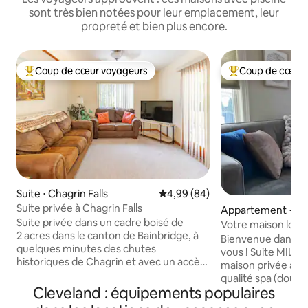
sont très bien notées pour leur emplacement, leur
propreté et bien plus encore.
Coup de cœur voyageurs
Coup de cœur 
Coups de cœur voyageurs les plus appréciés
Coups de cœur vo
Suite ⋅ Chagrin Falls
Évaluation moyenne sur la base
4,99 (84)
Suite privée à Chagrin Falls
Appartement ⋅ Bay
Suite privée dans un cadre boisé de
Votre maison loin 
2 acres dans le canton de Bainbridge, à
Bienvenue dans v
quelques minutes des chutes
vous ! Suite MIL d'une chambre dans une
historiques de Chagrin et avec un accès
maison privée avec
facile à l'autoroute pour se rendre au
qualité spa (douch
centre-ville et explorer le centre-ville de
Cleveland : équipements populaires
carrelée, avec jets
Cleveland. La suite dispose d'une cuisine
serviettes chauffa