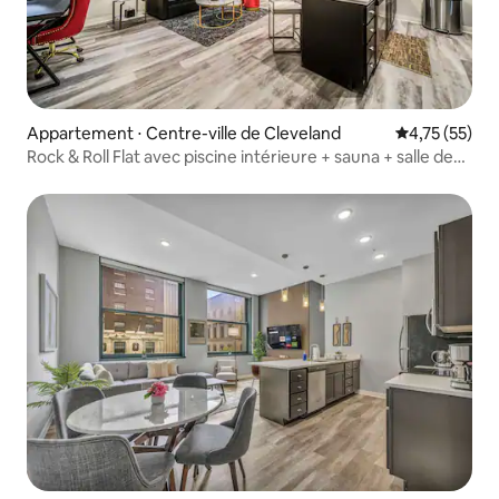
Appartement ⋅ Centre-ville de Cleveland
Évaluation mo
4,75 (55)
Rock & Roll Flat avec piscine intérieure + sauna + salle de
sport • Centre-ville