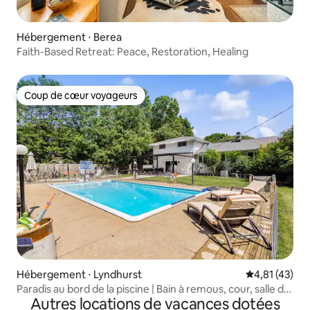
Hébergement ⋅ Berea
Faith-Based Retreat: Peace, Restoration, Healing
Coup de cœur voyageurs
Coup de cœur voyageurs
Hébergement ⋅ Lyndhurst
Évaluation mo
4,81 (43)
Paradis au bord de la piscine | Bain à remous, cour, salle de
Autres locations de vacances dotées
jeux