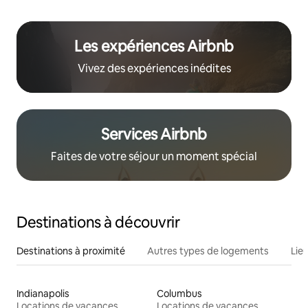
Les expériences Airbnb
Vivez des expériences inédites
Services Airbnb
Faites de votre séjour un moment spécial
Destinations à découvrir
Destinations à proximité
Autres types de logements
Lie
Indianapolis
Columbus
Locations de vacances
Locations de vacances