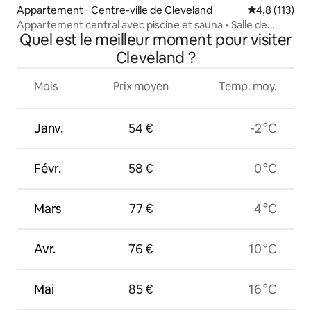
Appartement ⋅ Centre-ville de Cleveland
Évaluation mo
4,8 (113)
Appartement central avec piscine et sauna • Salle de
Quel est le meilleur moment pour visiter
sport • Au cœur de DT
Cleveland ?
Mois
Prix moyen
Temp. moy.
Janv.
54 €
-2 °C
Févr.
58 €
0 °C
Mars
77 €
4 °C
Avr.
76 €
10 °C
Mai
85 €
16 °C