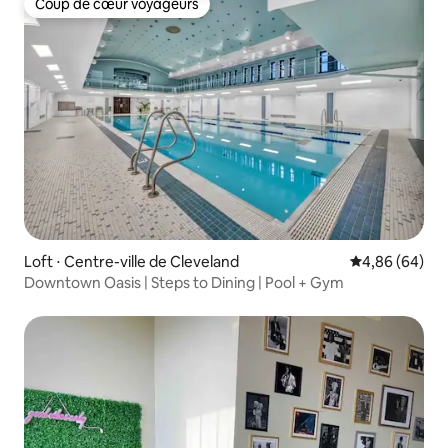
Coup de cœur voyageurs
Coup de cœur voyageurs
Loft ⋅ Centre-ville de Cleveland
Évaluation mo
4,86 (64)
Downtown Oasis | Steps to Dining | Pool + Gym