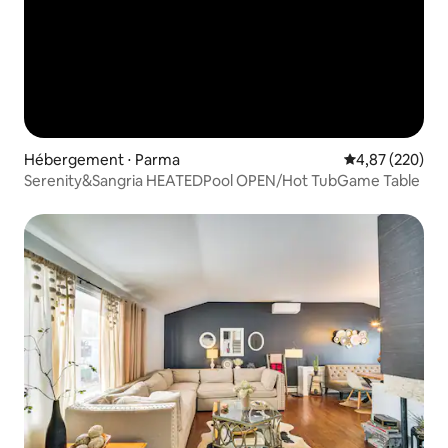
Hébergement ⋅ Parma
Évaluation moy
4,87 (220)
Serenity&Sangria HEATEDPool OPEN/Hot TubGame Table