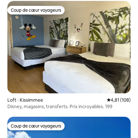
Coup de cœur voyageurs
Coup de cœur voyageurs
Loft ⋅ Kissimmee
Évaluation moy
4,81 (108)
Disney, magasins, transferts. Prix incroyables. 199
Coup de cœur voyageurs
Coup de cœur voyageurs