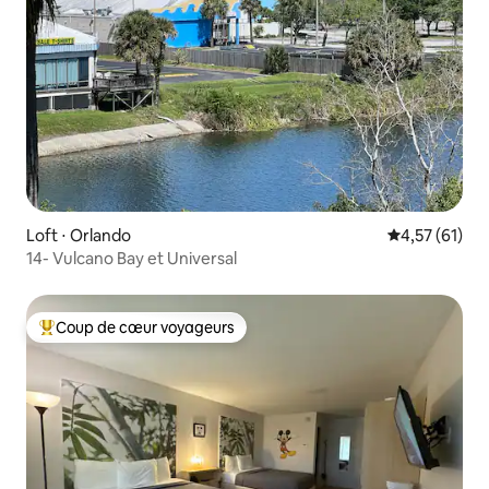
Loft ⋅ Orlando
Évaluation mo
4,57 (61)
14- Vulcano Bay et Universal
Coup de cœur voyageurs
Coups de cœur voyageurs les plus appréciés