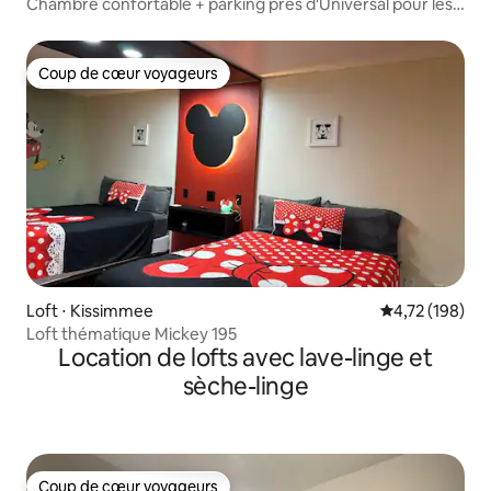
Chambre confortable + parking près d'Universal pour les
filles seulement
Coup de cœur voyageurs
Coup de cœur voyageurs
Loft ⋅ Kissimmee
Évaluation moy
4,72 (198)
Loft thématique Mickey 195
Location de lofts avec lave-linge et
sèche-linge
Coup de cœur voyageurs