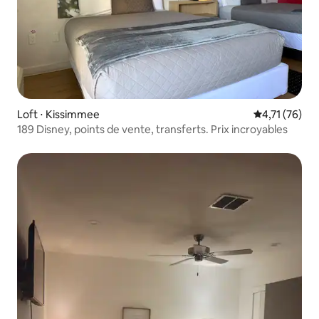
Loft ⋅ Kissimmee
Évaluation mo
4,71 (76)
189 Disney, points de vente, transferts. Prix incroyables