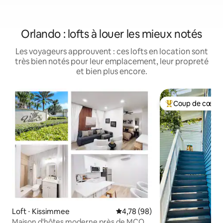
Orlando : lofts à louer les mieux notés
Les voyageurs approuvent : ces lofts en location sont
très bien notés pour leur emplacement, leur propreté
et bien plus encore.
Coup de cœur 
Coups de cœur vo
Loft ⋅ Kissimmee
Évaluation moyenne sur la base
4,78 (98)
Maison d'hôtes moderne près de MCO