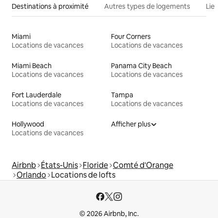
Destinations à proximité
Autres types de logements
Lie
Miami
Four Corners
Locations de vacances
Locations de vacances
Miami Beach
Panama City Beach
Locations de vacances
Locations de vacances
Fort Lauderdale
Tampa
Locations de vacances
Locations de vacances
Hollywood
Afficher plus
Locations de vacances
Airbnb
États-Unis
Floride
Comté d'Orange
Orlando
Locations de lofts
© 2026 Airbnb, Inc.