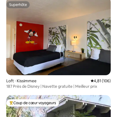
Superhôte
Superhôte
Loft ⋅ Kissimmee
Évaluation moy
4,81 (106)
187 Près de Disney | Navette gratuite | Meilleur prix
Coup de cœur voyageurs
Coups de cœur voyageurs les plus appréciés