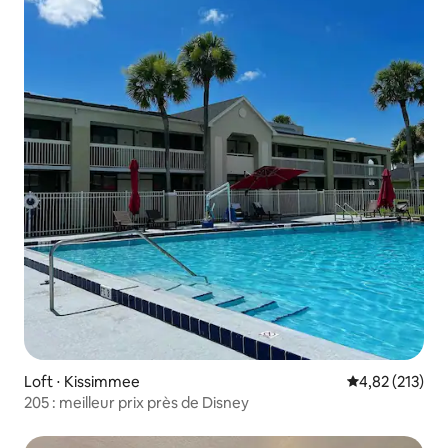
Loft ⋅ Kissimmee
Évaluation moy
4,82 (213)
205 : meilleur prix près de Disney