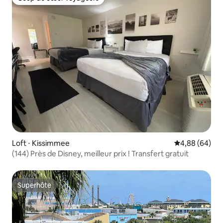
Coup de cœur voyageurs
Loft ⋅ Kissimmee
Évaluation mo
4,88 (64)
(144) Près de Disney, meilleur prix ! Transfert gratuit
Superhôte
Superhôte