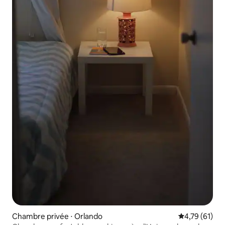
Chambre privée ⋅ Orlando
Évaluation mo
4,79 (61)