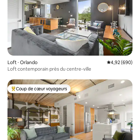
Loft ⋅ Orlando
Évaluation moy
4,92 (690)
Loft contemporain près du centre-ville
Coup de cœur voyageurs
Coups de cœur voyageurs les plus appréciés