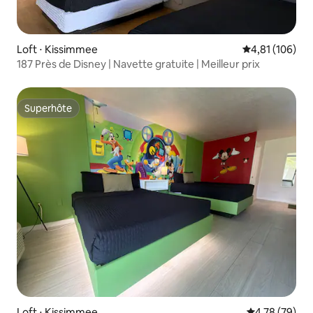
Loft ⋅ Kissimmee
Évaluation moy
4,81 (106)
187 Près de Disney | Navette gratuite | Meilleur prix
Superhôte
Superhôte
Loft ⋅ Kissimmee
Évaluation mo
4,78 (79)