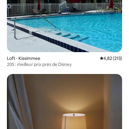
Loft ⋅ Kissimmee
Évaluation moy
4,82 (213)
205 : meilleur prix près de Disney