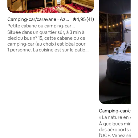
Camping-car/caravane ⋅ Azal
Évaluation moyenne sur la base
4,95 (41)
ea Park
Petite cabane ou camping-car
confortable, à 3 min du bus n° 15
Située dans un quartier sûr, à 3 min à
pied du bus n° 15, cette cabane ou ce
camping-car (au choix) est idéal pour
1 personne. La cuisine est sur le patio
voisin. Douche extérieure et salle de
bain à proximité. Ils ne sont PAS à
l'intérieur du camping-car/de la cabane
et sont PARTAGÉS avec d'autres
personnes. Les camping-cars ne sont
pas très bien isolés. Ce n'est pas une
bonne option si vous prévoyez de rester
à l'intérieur toute la journée. Lit double
et lit simple, climatisation, espace de
rangement sous et sur les lits et une
Camping-car/cara
tringle pour les cintres. La cabane
n Park
« La nature en ville
dispose d'un lit de grande taille, de la
À quelques minute
climatisation murale, d'un chauffage,
des aéroports et à
d'une cafetière et d'un micro-ondes.
l'UCF. Venez séjo