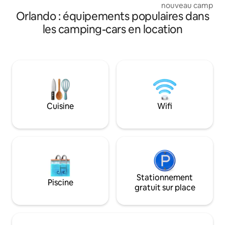
nouveau camping-c
Orlando : équipements populaires dans
chambres, 4 lits, 
et d'une salle de 
les camping-cars en location
zone boisée de n
plantes, de papillo
d'autres espèces 
cadre charmant de 
dans la nature. Sp
en fonction de la
aimez ! Forêt éclai
de pique-nique et 
Cuisine
Wifi
de maïs. Tant de ch
explorer. Glampin
naturelle ou tout
rapide
Stationnement
Piscine
gratuit sur place