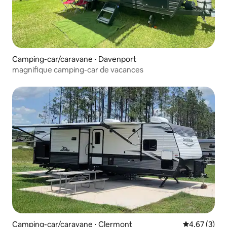
Camping-car/caravane ⋅ Davenport
magnifique camping-car de vacances
Camping-car/caravane ⋅ Clermont
Évaluation m
4,67 (3)