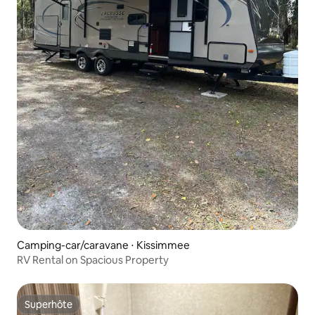
Camping-car/caravane ⋅ Kissimmee
RV Rental on Spacious Property
Superhôte
Superhôte