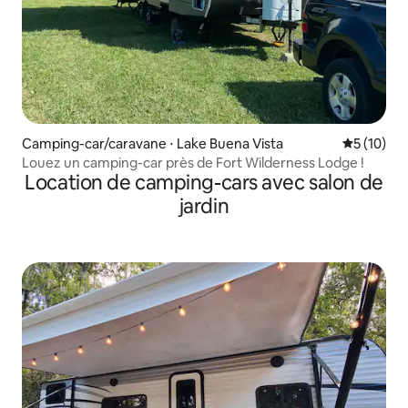
Camping-car/caravane ⋅ Lake Buena Vista
Évaluation
5 (10)
Louez un camping-car près de Fort Wilderness Lodge !
Location de camping-cars avec salon de
jardin